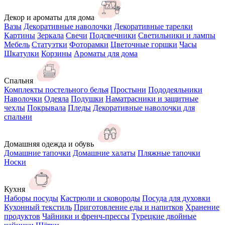
Декор и ароматы для дома
Вазы
Декоративные наволочки
Декоративные тарелки
Картины
Зеркала
Свечи
Подсвечники
Светильники и лампы
Мебель
Статуэтки
Фоторамки
Цветочные горшки
Часы
Шкатулки
Корзины
Ароматы для дома
Спальня
Комплекты постельного белья
Простыни
Пододеяльники
Наволочки
Одеяла
Подушки
Наматрасники и защитные
чехлы
Покрывала
Пледы
Декоративные наволочки для
спальни
Домашняя одежда и обувь
Домашние тапочки
Домашние халаты
Пляжные тапочки
Носки
Кухня
Наборы посуды
Кастрюли и сковороды
Посуда для духовки
Кухонный текстиль
Приготовление еды и напитков
Хранение
продуктов
Чайники и френч-прессы
Турецкие двойные