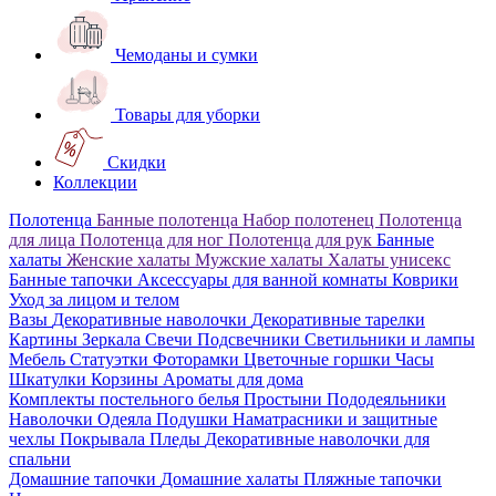
Чемоданы и сумки
Товары для уборки
Скидки
Коллекции
Полотенца
Банные полотенца
Набор полотенец
Полотенца
для лица
Полотенца для ног
Полотенца для рук
Банные
халаты
Женские халаты
Мужские халаты
Халаты унисекс
Банные тапочки
Аксессуары для ванной комнаты
Коврики
Уход за лицом и телом
Вазы
Декоративные наволочки
Декоративные тарелки
Картины
Зеркала
Свечи
Подсвечники
Светильники и лампы
Мебель
Статуэтки
Фоторамки
Цветочные горшки
Часы
Шкатулки
Корзины
Ароматы для дома
Комплекты постельного белья
Простыни
Пододеяльники
Наволочки
Одеяла
Подушки
Наматрасники и защитные
чехлы
Покрывала
Пледы
Декоративные наволочки для
спальни
Домашние тапочки
Домашние халаты
Пляжные тапочки