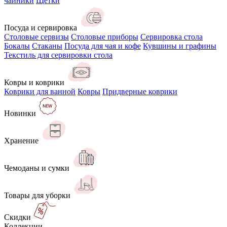
чайники
Щётки
Посуда и сервировка
Столовые сервизы
Столовые приборы
Сервировка стола
Бокалы
Стаканы
Посуда для чая и кофе
Кувшины и графины
Текстиль для сервировки стола
Ковры и коврики
Коврики для ванной
Ковры
Придверные коврики
Новинки
Хранение
Чемоданы и сумки
Товары для уборки
Скидки
Коллекции