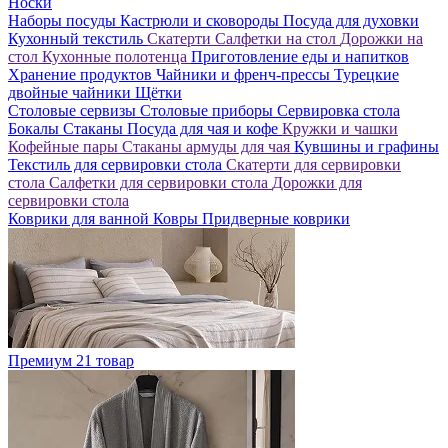
Носки
Наборы посуды
Кастрюли и сковороды
Посуда для духовки
Кухонный текстиль
Скатерти
Салфетки на стол
Дорожки на
стол
Кухонные полотенца
Приготовление еды и напитков
Хранение продуктов
Чайники и френч-прессы
Турецкие
двойные чайники
Щётки
Столовые сервизы
Столовые приборы
Сервировка стола
Бокалы
Стаканы
Посуда для чая и кофе
Кружки и чашки
Кофейные пары
Стаканы армуды для чая
Кувшины и графины
Текстиль для сервировки стола
Скатерти для сервировки
стола
Салфетки для сервировки стола
Дорожки для
сервировки стола
Коврики для ванной
Ковры
Придверные коврики
Премиум
21 товар