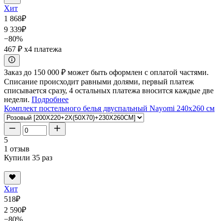
Хит
1 868
₽
9 339
₽
−80%
467 ₽
x4 платежа
Заказ до 150 000 ₽ может быть оформлен с оплатой частями.
Списание происходит равными долями, первый платеж
списывается сразу, 4 остальных платежа вносится каждые две
недели.
Подробнее
Комплект постельного белья двуспальный Nayomi 240x260 см
5
1 отзыв
Купили 35 раз
Хит
518
₽
2 590
₽
−80%