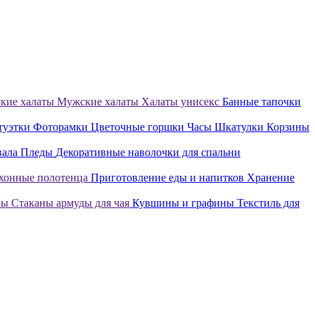
кие халаты
Мужские халаты
Халаты унисекс
Банные тапочки
туэтки
Фоторамки
Цветочные горшки
Часы
Шкатулки
Корзины
вала
Пледы
Декоративные наволочки для спальни
хонные полотенца
Приготовление еды и напитков
Хранение
ры
Стаканы армуды для чая
Кувшины и графины
Текстиль для