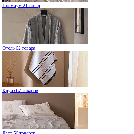
Премиум
21 товар
Отель
62 товара
Круиз
67 товаров
Лето
56 товаров