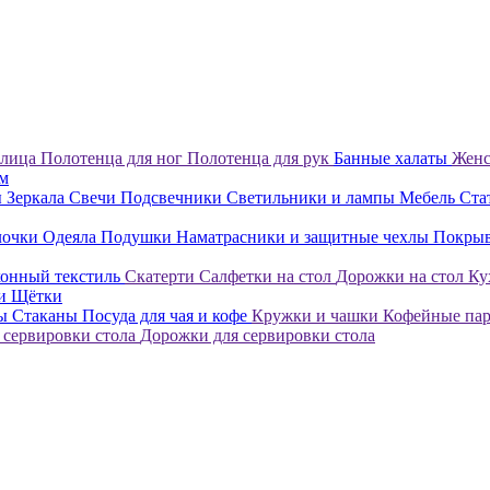
 лица
Полотенца для ног
Полотенца для рук
Банные халаты
Женс
ом
ы
Зеркала
Свечи
Подсвечники
Светильники и лампы
Мебель
Ста
лочки
Одеяла
Подушки
Наматрасники и защитные чехлы
Покры
онный текстиль
Скатерти
Салфетки на стол
Дорожки на стол
Ку
ки
Щётки
лы
Стаканы
Посуда для чая и кофе
Кружки и чашки
Кофейные па
 сервировки стола
Дорожки для сервировки стола