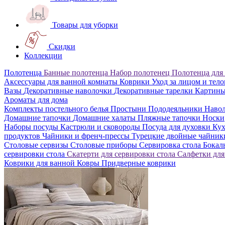
Товары для уборки
Скидки
Коллекции
Полотенца
Банные полотенца
Набор полотенец
Полотенца для
Аксессуары для ванной комнаты
Коврики
Уход за лицом и тел
Вазы
Декоративные наволочки
Декоративные тарелки
Картин
Ароматы для дома
Комплекты постельного белья
Простыни
Пододеяльники
Наво
Домашние тапочки
Домашние халаты
Пляжные тапочки
Носки
Наборы посуды
Кастрюли и сковороды
Посуда для духовки
Кух
продуктов
Чайники и френч-прессы
Турецкие двойные чайни
Столовые сервизы
Столовые приборы
Сервировка стола
Бока
сервировки стола
Скатерти для сервировки стола
Салфетки для
Коврики для ванной
Ковры
Придверные коврики