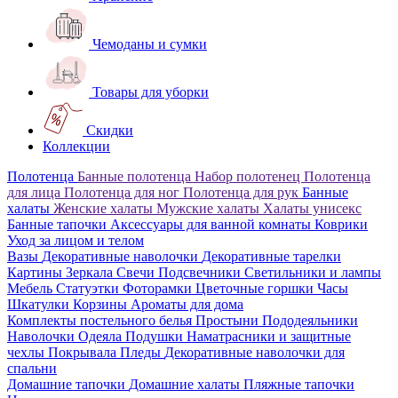
Чемоданы и сумки
Товары для уборки
Скидки
Коллекции
Полотенца
Банные полотенца
Набор полотенец
Полотенца
для лица
Полотенца для ног
Полотенца для рук
Банные
халаты
Женские халаты
Мужские халаты
Халаты унисекс
Банные тапочки
Аксессуары для ванной комнаты
Коврики
Уход за лицом и телом
Вазы
Декоративные наволочки
Декоративные тарелки
Картины
Зеркала
Свечи
Подсвечники
Светильники и лампы
Мебель
Статуэтки
Фоторамки
Цветочные горшки
Часы
Шкатулки
Корзины
Ароматы для дома
Комплекты постельного белья
Простыни
Пододеяльники
Наволочки
Одеяла
Подушки
Наматрасники и защитные
чехлы
Покрывала
Пледы
Декоративные наволочки для
спальни
Домашние тапочки
Домашние халаты
Пляжные тапочки