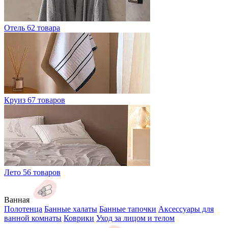
Отель
62 товара
Круиз
67 товаров
Лето
56 товаров
Ванная
Полотенца
Банные халаты
Банные тапочки
Аксессуары для
ванной комнаты
Коврики
Уход за лицом и телом