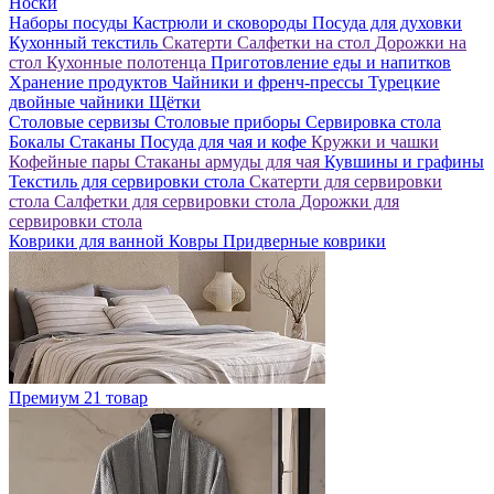
Носки
Наборы посуды
Кастрюли и сковороды
Посуда для духовки
Кухонный текстиль
Скатерти
Салфетки на стол
Дорожки на
стол
Кухонные полотенца
Приготовление еды и напитков
Хранение продуктов
Чайники и френч-прессы
Турецкие
двойные чайники
Щётки
Столовые сервизы
Столовые приборы
Сервировка стола
Бокалы
Стаканы
Посуда для чая и кофе
Кружки и чашки
Кофейные пары
Стаканы армуды для чая
Кувшины и графины
Текстиль для сервировки стола
Скатерти для сервировки
стола
Салфетки для сервировки стола
Дорожки для
сервировки стола
Коврики для ванной
Ковры
Придверные коврики
Премиум
21 товар