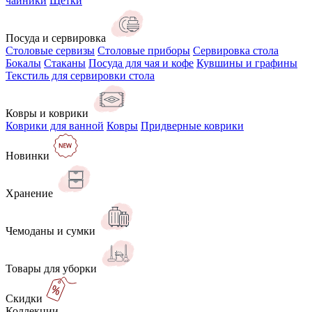
чайники
Щётки
Посуда и сервировка
Столовые сервизы
Столовые приборы
Сервировка стола
Бокалы
Стаканы
Посуда для чая и кофе
Кувшины и графины
Текстиль для сервировки стола
Ковры и коврики
Коврики для ванной
Ковры
Придверные коврики
Новинки
Хранение
Чемоданы и сумки
Товары для уборки
Скидки
Коллекции