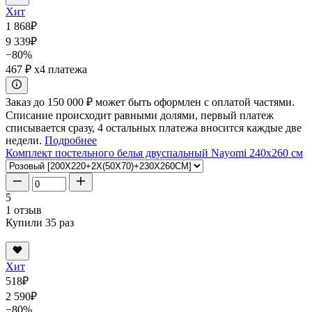
Хит
1 868
₽
9 339
₽
−80%
467 ₽
x4 платежа
Заказ до 150 000 ₽ может быть оформлен с оплатой частями.
Списание происходит равными долями, первый платеж
списывается сразу, 4 остальных платежа вносится каждые две
недели.
Подробнее
Комплект постельного белья двуспальный Nayomi 240x260 см
5
1 отзыв
Купили 35 раз
Хит
518
₽
2 590
₽
−80%