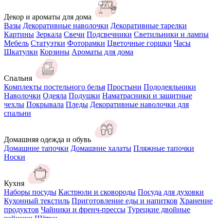
Декор и ароматы для дома
Вазы
Декоративные наволочки
Декоративные тарелки
Картины
Зеркала
Свечи
Подсвечники
Светильники и лампы
Мебель
Статуэтки
Фоторамки
Цветочные горшки
Часы
Шкатулки
Корзины
Ароматы для дома
Спальня
Комплекты постельного белья
Простыни
Пододеяльники
Наволочки
Одеяла
Подушки
Наматрасники и защитные
чехлы
Покрывала
Пледы
Декоративные наволочки для
спальни
Домашняя одежда и обувь
Домашние тапочки
Домашние халаты
Пляжные тапочки
Носки
Кухня
Наборы посуды
Кастрюли и сковороды
Посуда для духовки
Кухонный текстиль
Приготовление еды и напитков
Хранение
продуктов
Чайники и френч-прессы
Турецкие двойные