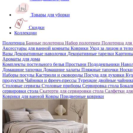
Товары для уборки
Скидки
Коллекции
Полотенца
Банные полотенца
Набор полотенец
Полотенца для
Аксессуары для ванной комнаты
Коврики
Уход за лицом и тел
Вазы
Декоративные наволочки
Декоративные тарелки
Картин
Ароматы для дома
Комплекты постельного белья
Простыни
Пододеяльники
Наво
Домашние тапочки
Домашние халаты
Пляжные тапочки
Носки
Наборы посуды
Кастрюли и сковороды
Посуда для духовки
Кух
продуктов
Чайники и френч-прессы
Турецкие двойные чайни
Столовые сервизы
Столовые приборы
Сервировка стола
Бока
сервировки стола
Скатерти для сервировки стола
Салфетки для
Коврики для ванной
Ковры
Придверные коврики