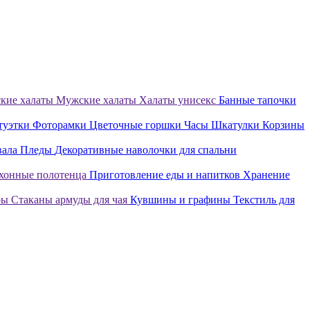
кие халаты
Мужские халаты
Халаты унисекс
Банные тапочки
туэтки
Фоторамки
Цветочные горшки
Часы
Шкатулки
Корзины
вала
Пледы
Декоративные наволочки для спальни
хонные полотенца
Приготовление еды и напитков
Хранение
ры
Стаканы армуды для чая
Кувшины и графины
Текстиль для