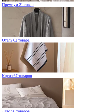
Премиум
21 товар
Отель
62 товара
Круиз
67 товаров
Лето
56 товаров