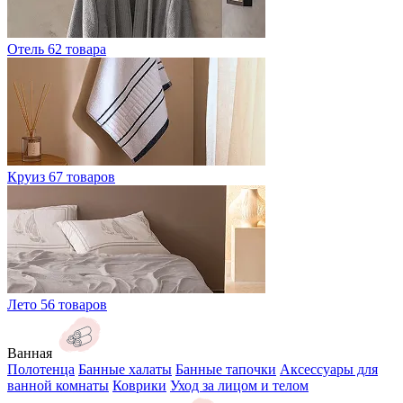
Отель
62 товара
Круиз
67 товаров
Лето
56 товаров
Ванная
Полотенца
Банные халаты
Банные тапочки
Аксессуары для
ванной комнаты
Коврики
Уход за лицом и телом