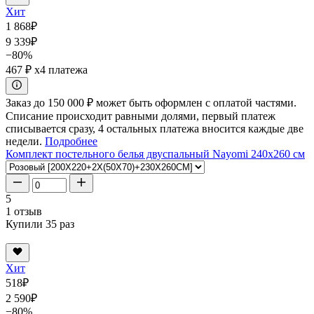
Хит
1 868
₽
9 339
₽
−80%
467 ₽
x4 платежа
Заказ до 150 000 ₽ может быть оформлен с оплатой частями.
Списание происходит равными долями, первый платеж
списывается сразу, 4 остальных платежа вносится каждые две
недели.
Подробнее
Комплект постельного белья двуспальный Nayomi 240x260 см
5
1 отзыв
Купили 35 раз
Хит
518
₽
2 590
₽
−80%