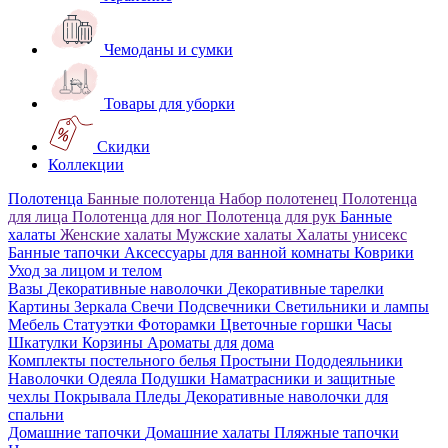
Чемоданы и сумки
Товары для уборки
Скидки
Коллекции
Полотенца
Банные полотенца
Набор полотенец
Полотенца
для лица
Полотенца для ног
Полотенца для рук
Банные
халаты
Женские халаты
Мужские халаты
Халаты унисекс
Банные тапочки
Аксессуары для ванной комнаты
Коврики
Уход за лицом и телом
Вазы
Декоративные наволочки
Декоративные тарелки
Картины
Зеркала
Свечи
Подсвечники
Светильники и лампы
Мебель
Статуэтки
Фоторамки
Цветочные горшки
Часы
Шкатулки
Корзины
Ароматы для дома
Комплекты постельного белья
Простыни
Пододеяльники
Наволочки
Одеяла
Подушки
Наматрасники и защитные
чехлы
Покрывала
Пледы
Декоративные наволочки для
спальни
Домашние тапочки
Домашние халаты
Пляжные тапочки