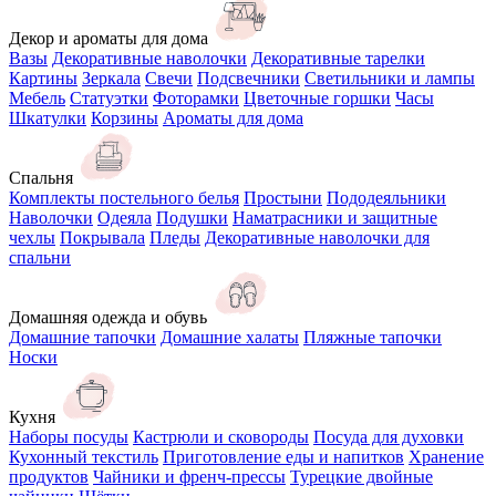
Декор и ароматы для дома
Вазы
Декоративные наволочки
Декоративные тарелки
Картины
Зеркала
Свечи
Подсвечники
Светильники и лампы
Мебель
Статуэтки
Фоторамки
Цветочные горшки
Часы
Шкатулки
Корзины
Ароматы для дома
Спальня
Комплекты постельного белья
Простыни
Пододеяльники
Наволочки
Одеяла
Подушки
Наматрасники и защитные
чехлы
Покрывала
Пледы
Декоративные наволочки для
спальни
Домашняя одежда и обувь
Домашние тапочки
Домашние халаты
Пляжные тапочки
Носки
Кухня
Наборы посуды
Кастрюли и сковороды
Посуда для духовки
Кухонный текстиль
Приготовление еды и напитков
Хранение
продуктов
Чайники и френч-прессы
Турецкие двойные