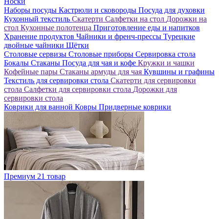
Носки
Наборы посуды
Кастрюли и сковороды
Посуда для духовки
Кухонный текстиль
Скатерти
Салфетки на стол
Дорожки на
стол
Кухонные полотенца
Приготовление еды и напитков
Хранение продуктов
Чайники и френч-прессы
Турецкие
двойные чайники
Щётки
Столовые сервизы
Столовые приборы
Сервировка стола
Бокалы
Стаканы
Посуда для чая и кофе
Кружки и чашки
Кофейные пары
Стаканы армуды для чая
Кувшины и графины
Текстиль для сервировки стола
Скатерти для сервировки
стола
Салфетки для сервировки стола
Дорожки для
сервировки стола
Коврики для ванной
Ковры
Придверные коврики
Премиум
21 товар