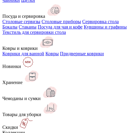
чайники
Щётки
Посуда и сервировка
Столовые сервизы
Столовые приборы
Сервировка стола
Бокалы
Стаканы
Посуда для чая и кофе
Кувшины и графины
Текстиль для сервировки стола
Ковры и коврики
Коврики для ванной
Ковры
Придверные коврики
Новинки
Хранение
Чемоданы и сумки
Товары для уборки
Скидки
Коллекции