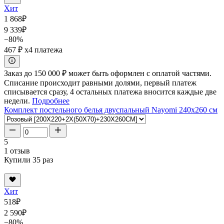
Хит
1 868
₽
9 339
₽
−80%
467 ₽
x4 платежа
Заказ до 150 000 ₽ может быть оформлен с оплатой частями.
Списание происходит равными долями, первый платеж
списывается сразу, 4 остальных платежа вносится каждые две
недели.
Подробнее
Комплект постельного белья двуспальный Nayomi 240x260 см
5
1 отзыв
Купили 35 раз
Хит
518
₽
2 590
₽
−80%