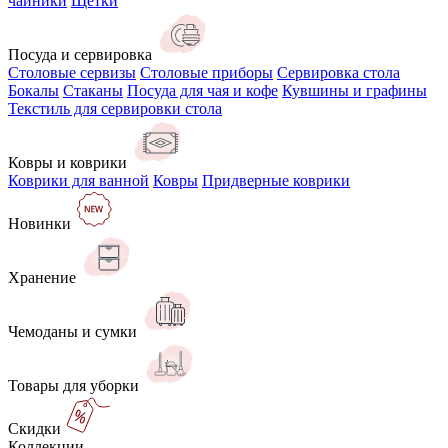
чайники
Щётки
Посуда и сервировка
Столовые сервизы
Столовые приборы
Сервировка стола
Бокалы
Стаканы
Посуда для чая и кофе
Кувшины и графины
Текстиль для сервировки стола
Ковры и коврики
Коврики для ванной
Ковры
Придверные коврики
Новинки
Хранение
Чемоданы и сумки
Товары для уборки
Скидки
Коллекции