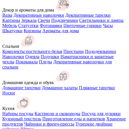
Декор и ароматы для дома
Вазы
Декоративные наволочки
Декоративные тарелки
Картины
Зеркала
Свечи
Подсвечники
Светильники и лампы
Мебель
Статуэтки
Фоторамки
Цветочные горшки
Часы
Шкатулки
Корзины
Ароматы для дома
Спальня
Комплекты постельного белья
Простыни
Пододеяльники
Наволочки
Одеяла
Подушки
Наматрасники и защитные
чехлы
Покрывала
Пледы
Декоративные наволочки для
спальни
Домашняя одежда и обувь
Домашние тапочки
Домашние халаты
Пляжные тапочки
Носки
Кухня
Наборы посуды
Кастрюли и сковороды
Посуда для духовки
Кухонный текстиль
Приготовление еды и напитков
Хранение
продуктов
Чайники и френч-прессы
Турецкие двойные