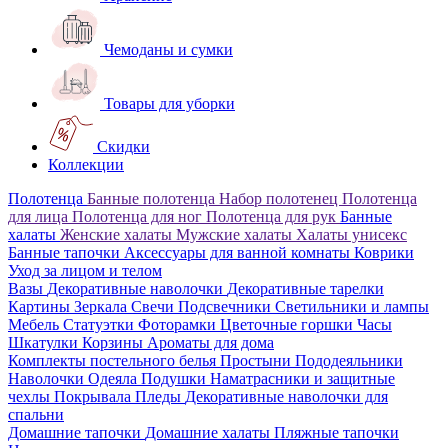
Чемоданы и сумки
Товары для уборки
Скидки
Коллекции
Полотенца
Банные полотенца
Набор полотенец
Полотенца
для лица
Полотенца для ног
Полотенца для рук
Банные
халаты
Женские халаты
Мужские халаты
Халаты унисекс
Банные тапочки
Аксессуары для ванной комнаты
Коврики
Уход за лицом и телом
Вазы
Декоративные наволочки
Декоративные тарелки
Картины
Зеркала
Свечи
Подсвечники
Светильники и лампы
Мебель
Статуэтки
Фоторамки
Цветочные горшки
Часы
Шкатулки
Корзины
Ароматы для дома
Комплекты постельного белья
Простыни
Пододеяльники
Наволочки
Одеяла
Подушки
Наматрасники и защитные
чехлы
Покрывала
Пледы
Декоративные наволочки для
спальни
Домашние тапочки
Домашние халаты
Пляжные тапочки