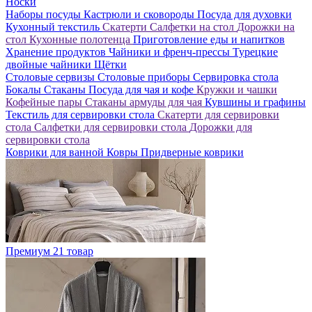
Носки
Наборы посуды
Кастрюли и сковороды
Посуда для духовки
Кухонный текстиль
Скатерти
Салфетки на стол
Дорожки на
стол
Кухонные полотенца
Приготовление еды и напитков
Хранение продуктов
Чайники и френч-прессы
Турецкие
двойные чайники
Щётки
Столовые сервизы
Столовые приборы
Сервировка стола
Бокалы
Стаканы
Посуда для чая и кофе
Кружки и чашки
Кофейные пары
Стаканы армуды для чая
Кувшины и графины
Текстиль для сервировки стола
Скатерти для сервировки
стола
Салфетки для сервировки стола
Дорожки для
сервировки стола
Коврики для ванной
Ковры
Придверные коврики
Премиум
21 товар