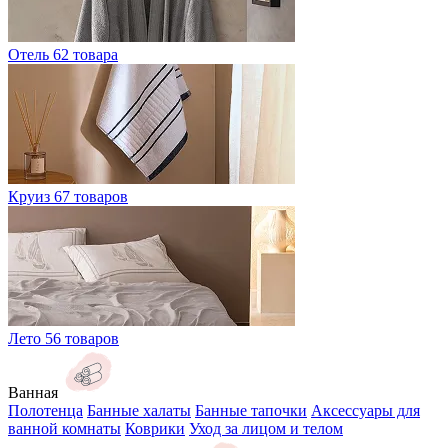
Отель
62 товара
Круиз
67 товаров
Лето
56 товаров
Ванная
Полотенца
Банные халаты
Банные тапочки
Аксессуары для
ванной комнаты
Коврики
Уход за лицом и телом