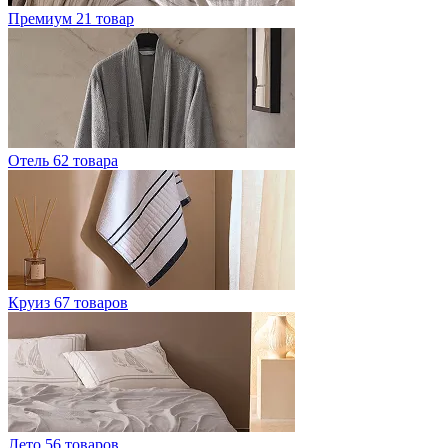
Премиум
21 товар
Отель
62 товара
Круиз
67 товаров
Лето
56 товаров