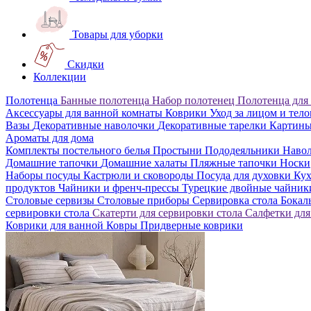
Товары для уборки
Скидки
Коллекции
Полотенца
Банные полотенца
Набор полотенец
Полотенца для
Аксессуары для ванной комнаты
Коврики
Уход за лицом и тел
Вазы
Декоративные наволочки
Декоративные тарелки
Картин
Ароматы для дома
Комплекты постельного белья
Простыни
Пододеяльники
Наво
Домашние тапочки
Домашние халаты
Пляжные тапочки
Носки
Наборы посуды
Кастрюли и сковороды
Посуда для духовки
Кух
продуктов
Чайники и френч-прессы
Турецкие двойные чайни
Столовые сервизы
Столовые приборы
Сервировка стола
Бока
сервировки стола
Скатерти для сервировки стола
Салфетки для
Коврики для ванной
Ковры
Придверные коврики