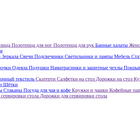
 лица
Полотенца для ног
Полотенца для рук
Банные халаты
Женс
ом
ы
Зеркала
Свечи
Подсвечники
Светильники и лампы
Мебель
Ста
лочки
Одеяла
Подушки
Наматрасники и защитные чехлы
Покры
онный текстиль
Скатерти
Салфетки на стол
Дорожки на стол
Ку
ки
Щётки
лы
Стаканы
Посуда для чая и кофе
Кружки и чашки
Кофейные па
 сервировки стола
Дорожки для сервировки стола