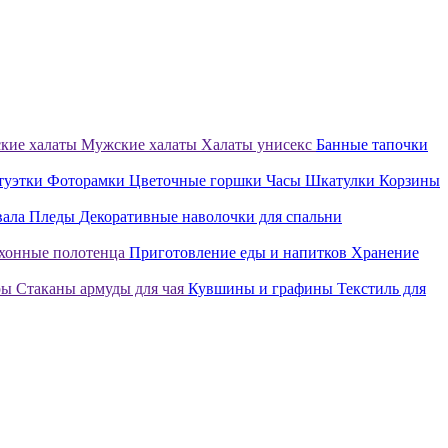
кие халаты
Мужские халаты
Халаты унисекс
Банные тапочки
туэтки
Фоторамки
Цветочные горшки
Часы
Шкатулки
Корзины
вала
Пледы
Декоративные наволочки для спальни
хонные полотенца
Приготовление еды и напитков
Хранение
ры
Стаканы армуды для чая
Кувшины и графины
Текстиль для