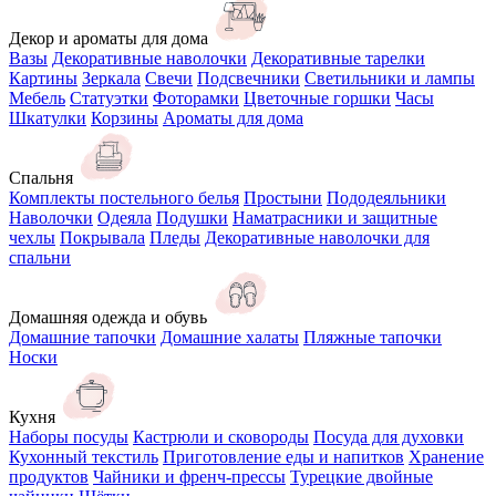
Декор и ароматы для дома
Вазы
Декоративные наволочки
Декоративные тарелки
Картины
Зеркала
Свечи
Подсвечники
Светильники и лампы
Мебель
Статуэтки
Фоторамки
Цветочные горшки
Часы
Шкатулки
Корзины
Ароматы для дома
Спальня
Комплекты постельного белья
Простыни
Пододеяльники
Наволочки
Одеяла
Подушки
Наматрасники и защитные
чехлы
Покрывала
Пледы
Декоративные наволочки для
спальни
Домашняя одежда и обувь
Домашние тапочки
Домашние халаты
Пляжные тапочки
Носки
Кухня
Наборы посуды
Кастрюли и сковороды
Посуда для духовки
Кухонный текстиль
Приготовление еды и напитков
Хранение
продуктов
Чайники и френч-прессы
Турецкие двойные