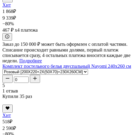
Хит
1 868
₽
9 339
₽
−80%
467 ₽
x4 платежа
Заказ до 150 000 ₽ может быть оформлен с оплатой частями.
Списание происходит равными долями, первый платеж
списывается сразу, 4 остальных платежа вносится каждые две
недели.
Подробнее
Комплект постельного белья двуспальный Nayomi 240x260 см
5
1 отзыв
Купили 35 раз
Хит
518
₽
2 590
₽
−80%