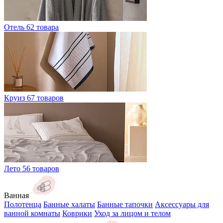
Отель
62 товара
Круиз
67 товаров
Лето
56 товаров
Ванная
Полотенца
Банные халаты
Банные тапочки
Аксессуары для
ванной комнаты
Коврики
Уход за лицом и телом