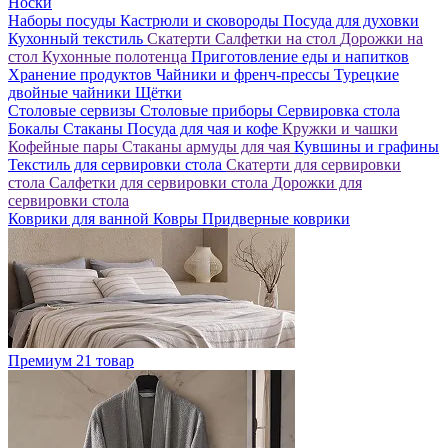
Носки
Наборы посуды
Кастрюли и сковороды
Посуда для духовки
Кухонный текстиль
Скатерти
Салфетки на стол
Дорожки на
стол
Кухонные полотенца
Приготовление еды и напитков
Хранение продуктов
Чайники и френч-прессы
Турецкие
двойные чайники
Щётки
Столовые сервизы
Столовые приборы
Сервировка стола
Бокалы
Стаканы
Посуда для чая и кофе
Кружки и чашки
Кофейные пары
Стаканы армуды для чая
Кувшины и графины
Текстиль для сервировки стола
Скатерти для сервировки
стола
Салфетки для сервировки стола
Дорожки для
сервировки стола
Коврики для ванной
Ковры
Придверные коврики
Премиум
21 товар