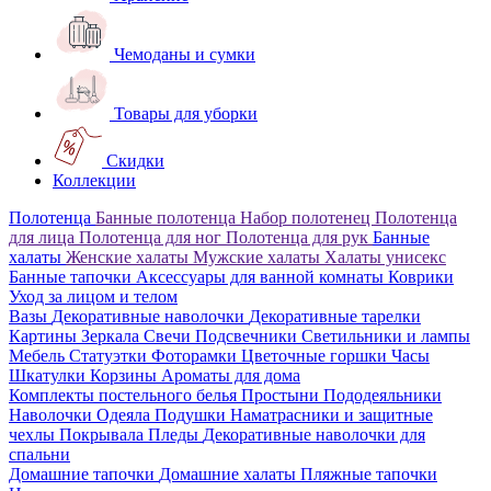
Чемоданы и сумки
Товары для уборки
Скидки
Коллекции
Полотенца
Банные полотенца
Набор полотенец
Полотенца
для лица
Полотенца для ног
Полотенца для рук
Банные
халаты
Женские халаты
Мужские халаты
Халаты унисекс
Банные тапочки
Аксессуары для ванной комнаты
Коврики
Уход за лицом и телом
Вазы
Декоративные наволочки
Декоративные тарелки
Картины
Зеркала
Свечи
Подсвечники
Светильники и лампы
Мебель
Статуэтки
Фоторамки
Цветочные горшки
Часы
Шкатулки
Корзины
Ароматы для дома
Комплекты постельного белья
Простыни
Пододеяльники
Наволочки
Одеяла
Подушки
Наматрасники и защитные
чехлы
Покрывала
Пледы
Декоративные наволочки для
спальни
Домашние тапочки
Домашние халаты
Пляжные тапочки