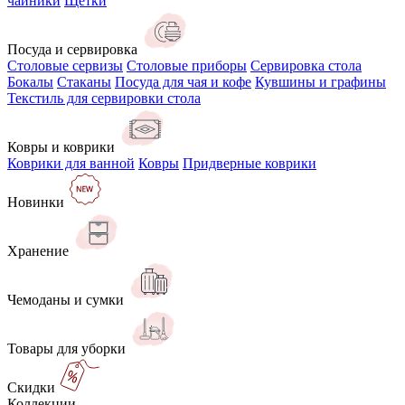
чайники
Щётки
Посуда и сервировка
Столовые сервизы
Столовые приборы
Сервировка стола
Бокалы
Стаканы
Посуда для чая и кофе
Кувшины и графины
Текстиль для сервировки стола
Ковры и коврики
Коврики для ванной
Ковры
Придверные коврики
Новинки
Хранение
Чемоданы и сумки
Товары для уборки
Скидки
Коллекции