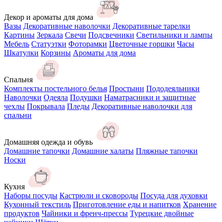
Декор и ароматы для дома
Вазы
Декоративные наволочки
Декоративные тарелки
Картины
Зеркала
Свечи
Подсвечники
Светильники и лампы
Мебель
Статуэтки
Фоторамки
Цветочные горшки
Часы
Шкатулки
Корзины
Ароматы для дома
Спальня
Комплекты постельного белья
Простыни
Пододеяльники
Наволочки
Одеяла
Подушки
Наматрасники и защитные
чехлы
Покрывала
Пледы
Декоративные наволочки для
спальни
Домашняя одежда и обувь
Домашние тапочки
Домашние халаты
Пляжные тапочки
Носки
Кухня
Наборы посуды
Кастрюли и сковороды
Посуда для духовки
Кухонный текстиль
Приготовление еды и напитков
Хранение
продуктов
Чайники и френч-прессы
Турецкие двойные