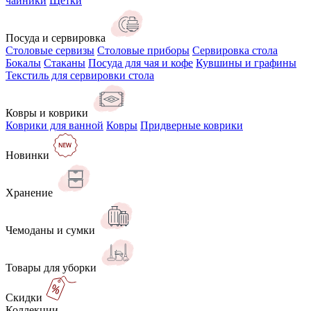
чайники
Щётки
Посуда и сервировка
Столовые сервизы
Столовые приборы
Сервировка стола
Бокалы
Стаканы
Посуда для чая и кофе
Кувшины и графины
Текстиль для сервировки стола
Ковры и коврики
Коврики для ванной
Ковры
Придверные коврики
Новинки
Хранение
Чемоданы и сумки
Товары для уборки
Скидки
Коллекции