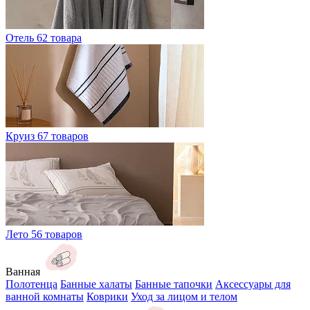
Отель
62 товара
Круиз
67 товаров
Лето
56 товаров
Ванная
Полотенца
Банные халаты
Банные тапочки
Аксессуары для
ванной комнаты
Коврики
Уход за лицом и телом