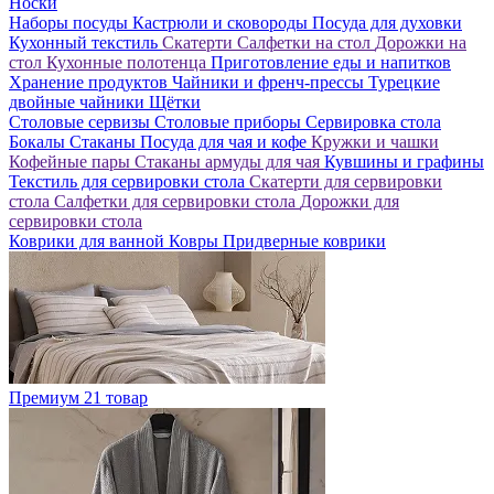
Носки
Наборы посуды
Кастрюли и сковороды
Посуда для духовки
Кухонный текстиль
Скатерти
Салфетки на стол
Дорожки на
стол
Кухонные полотенца
Приготовление еды и напитков
Хранение продуктов
Чайники и френч-прессы
Турецкие
двойные чайники
Щётки
Столовые сервизы
Столовые приборы
Сервировка стола
Бокалы
Стаканы
Посуда для чая и кофе
Кружки и чашки
Кофейные пары
Стаканы армуды для чая
Кувшины и графины
Текстиль для сервировки стола
Скатерти для сервировки
стола
Салфетки для сервировки стола
Дорожки для
сервировки стола
Коврики для ванной
Ковры
Придверные коврики
Премиум
21 товар