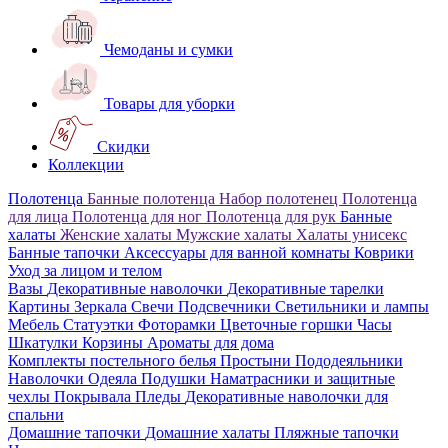
Чемоданы и сумки
Товары для уборки
Скидки
Коллекции
Полотенца
Банные полотенца
Набор полотенец
Полотенца
для лица
Полотенца для ног
Полотенца для рук
Банные
халаты
Женские халаты
Мужские халаты
Халаты унисекс
Банные тапочки
Аксессуары для ванной комнаты
Коврики
Уход за лицом и телом
Вазы
Декоративные наволочки
Декоративные тарелки
Картины
Зеркала
Свечи
Подсвечники
Светильники и лампы
Мебель
Статуэтки
Фоторамки
Цветочные горшки
Часы
Шкатулки
Корзины
Ароматы для дома
Комплекты постельного белья
Простыни
Пододеяльники
Наволочки
Одеяла
Подушки
Наматрасники и защитные
чехлы
Покрывала
Пледы
Декоративные наволочки для
спальни
Домашние тапочки
Домашние халаты
Пляжные тапочки