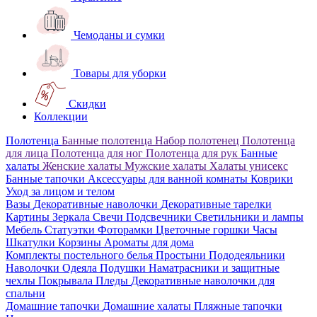
Чемоданы и сумки
Товары для уборки
Скидки
Коллекции
Полотенца
Банные полотенца
Набор полотенец
Полотенца
для лица
Полотенца для ног
Полотенца для рук
Банные
халаты
Женские халаты
Мужские халаты
Халаты унисекс
Банные тапочки
Аксессуары для ванной комнаты
Коврики
Уход за лицом и телом
Вазы
Декоративные наволочки
Декоративные тарелки
Картины
Зеркала
Свечи
Подсвечники
Светильники и лампы
Мебель
Статуэтки
Фоторамки
Цветочные горшки
Часы
Шкатулки
Корзины
Ароматы для дома
Комплекты постельного белья
Простыни
Пододеяльники
Наволочки
Одеяла
Подушки
Наматрасники и защитные
чехлы
Покрывала
Пледы
Декоративные наволочки для
спальни
Домашние тапочки
Домашние халаты
Пляжные тапочки