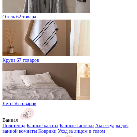
Отель
62 товара
Круиз
67 товаров
Лето
56 товаров
Ванная
Полотенца
Банные халаты
Банные тапочки
Аксессуары для
ванной комнаты
Коврики
Уход за лицом и телом