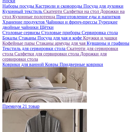
Носки
Наборы посуды
Кастрюли и сковороды
Посуда для духовки
Кухонный текстиль
Скатерти
Салфетки на стол
Дорожки на
стол
Кухонные полотенца
Приготовление еды и напитков
Хранение продуктов
Чайники и френч-прессы
Турецкие
двойные чайники
Щётки
Столовые сервизы
Столовые приборы
Сервировка стола
Бокалы
Стаканы
Посуда для чая и кофе
Кружки и чашки
Кофейные пары
Стаканы армуды для чая
Кувшины и графины
Текстиль для сервировки стола
Скатерти для сервировки
стола
Салфетки для сервировки стола
Дорожки для
сервировки стола
Коврики для ванной
Ковры
Придверные коврики
Премиум
21 товар