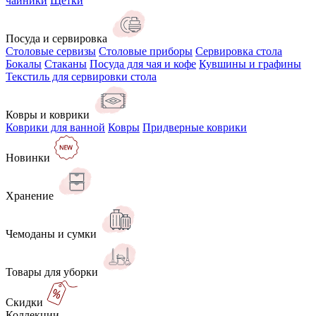
чайники
Щётки
Посуда и сервировка
Столовые сервизы
Столовые приборы
Сервировка стола
Бокалы
Стаканы
Посуда для чая и кофе
Кувшины и графины
Текстиль для сервировки стола
Ковры и коврики
Коврики для ванной
Ковры
Придверные коврики
Новинки
Хранение
Чемоданы и сумки
Товары для уборки
Скидки
Коллекции