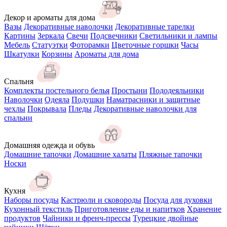
Декор и ароматы для дома
Вазы
Декоративные наволочки
Декоративные тарелки
Картины
Зеркала
Свечи
Подсвечники
Светильники и лампы
Мебель
Статуэтки
Фоторамки
Цветочные горшки
Часы
Шкатулки
Корзины
Ароматы для дома
Спальня
Комплекты постельного белья
Простыни
Пододеяльники
Наволочки
Одеяла
Подушки
Наматрасники и защитные
чехлы
Покрывала
Пледы
Декоративные наволочки для
спальни
Домашняя одежда и обувь
Домашние тапочки
Домашние халаты
Пляжные тапочки
Носки
Кухня
Наборы посуды
Кастрюли и сковороды
Посуда для духовки
Кухонный текстиль
Приготовление еды и напитков
Хранение
продуктов
Чайники и френч-прессы
Турецкие двойные