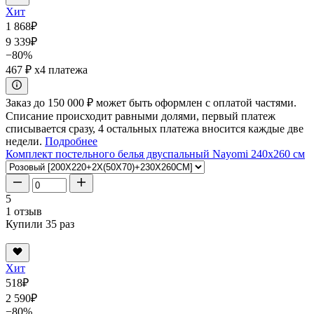
Хит
1 868
₽
9 339
₽
−80%
467 ₽
x4 платежа
Заказ до 150 000 ₽ может быть оформлен с оплатой частями.
Списание происходит равными долями, первый платеж
списывается сразу, 4 остальных платежа вносится каждые две
недели.
Подробнее
Комплект постельного белья двуспальный Nayomi 240x260 см
5
1 отзыв
Купили 35 раз
Хит
518
₽
2 590
₽
−80%