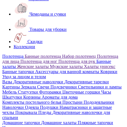
Чемоданы и сумки
Товары для уборки
Скидки
Коллекции
Полотенца
Банные полотенца
Набор полотенец
Полотенца
для лица
Полотенца для ног
Полотенца для рук
Банные
халаты
Женские халаты
Мужские халаты
Халаты унисекс
Банные тапочки
Аксессуары для ванной комнаты
Коврики
Уход за лицом и телом
Вазы
Декоративные наволочки
Декоративные тарелки
Картины
Зеркала
Свечи
Подсвечники
Светильники и лампы
Мебель
Статуэтки
Фоторамки
Цветочные горшки
Часы
Шкатулки
Корзины
Ароматы для дома
Комплекты постельного белья
Простыни
Пододеяльники
Наволочки
Одеяла
Подушки
Наматрасники и защитные
чехлы
Покрывала
Пледы
Декоративные наволочки для
спальни
Домашние тапочки
Домашние халаты
Пляжные тапочки