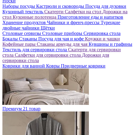
Носки
Наборы посуды
Кастрюли и сковороды
Посуда для духовки
Кухонный текстиль
Скатерти
Салфетки на стол
Дорожки на
стол
Кухонные полотенца
Приготовление еды и напитков
Хранение продуктов
Чайники и френч-прессы
Турецкие
двойные чайники
Щётки
Столовые сервизы
Столовые приборы
Сервировка стола
Бокалы
Стаканы
Посуда для чая и кофе
Кружки и чашки
Кофейные пары
Стаканы армуды для чая
Кувшины и графины
Текстиль для сервировки стола
Скатерти для сервировки
стола
Салфетки для сервировки стола
Дорожки для
сервировки стола
Коврики для ванной
Ковры
Придверные коврики
Премиум
21 товар