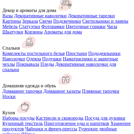
Декор и ароматы для дома
Вазы
Декоративные наволочки
Декоративные тарелки
Картины
Зеркала
Свечи
Подсвечники
Светильники и лампы
Мебель
Статуэтки
Фоторамки
Цветочные горшки
Часы
Шкатулки
Корзины
Ароматы для дома
Спальня
Комплекты постельного белья
Простыни
Пододеяльники
Наволочки
Одеяла
Подушки
Наматрасники и защитные
чехлы
Покрывала
Пледы
Декоративные наволочки для
спальни
Домашняя одежда и обувь
Домашние тапочки
Домашние халаты
Пляжные тапочки
Носки
Кухня
Наборы посуды
Кастрюли и сковороды
Посуда для духовки
Кухонный текстиль
Приготовление еды и напитков
Хранение
продуктов
Чайники и френч-прессы
Турецкие двойные