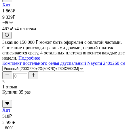
Хит
1 868
₽
9 339
₽
−80%
467 ₽
x4 платежа
Заказ до 150 000 ₽ может быть оформлен с оплатой частями.
Списание происходит равными долями, первый платеж
списывается сразу, 4 остальных платежа вносится каждые две
недели.
Подробнее
Комплект постельного белья двуспальный Nayomi 240x260 см
5
1 отзыв
Купили 35 раз
Хит
518
₽
2 590
₽
−80%