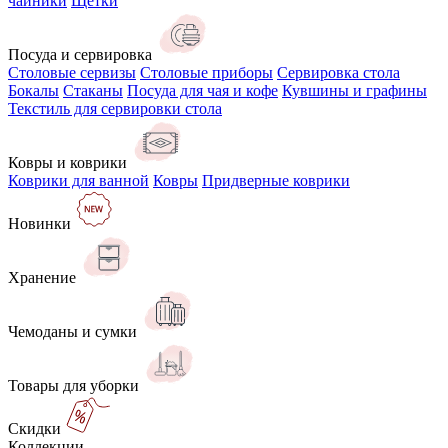
чайники
Щётки
Посуда и сервировка
Столовые сервизы
Столовые приборы
Сервировка стола
Бокалы
Стаканы
Посуда для чая и кофе
Кувшины и графины
Текстиль для сервировки стола
Ковры и коврики
Коврики для ванной
Ковры
Придверные коврики
Новинки
Хранение
Чемоданы и сумки
Товары для уборки
Скидки
Коллекции