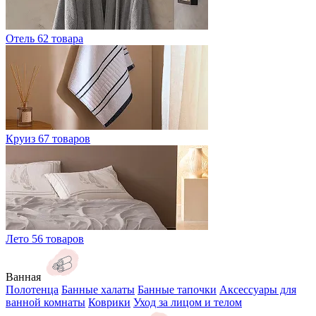
Отель
62 товара
Круиз
67 товаров
Лето
56 товаров
Ванная
Полотенца
Банные халаты
Банные тапочки
Аксессуары для
ванной комнаты
Коврики
Уход за лицом и телом