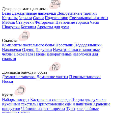
Декор и ароматы для дома
Вазы
Декоративные наволочки
Декоративные тарелки
Картины
Зеркала
Свечи
Подсвечники
Светильники и лампы
Мебель
Статуэтки
Фоторамки
Цветочные горшки
Часы
Шкатулки
Корзины
Ароматы для дома
Спальня
Комплекты постельного белья
Простыни
Пододеяльники
Наволочки
Одеяла
Подушки
Наматрасники и защитные
чехлы
Покрывала
Пледы
Декоративные наволочки для
спальни
Домашняя одежда и обувь
Домашние тапочки
Домашние халаты
Пляжные тапочки
Носки
Кухня
Наборы посуды
Кастрюли и сковороды
Посуда для духовки
Кухонный текстиль
Приготовление еды и напитков
Хранение
продуктов
Чайники и френч-прессы
Турецкие двойные