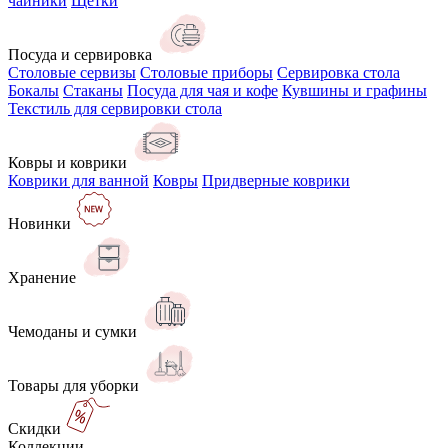
чайники
Щётки
Посуда и сервировка
Столовые сервизы
Столовые приборы
Сервировка стола
Бокалы
Стаканы
Посуда для чая и кофе
Кувшины и графины
Текстиль для сервировки стола
Ковры и коврики
Коврики для ванной
Ковры
Придверные коврики
Новинки
Хранение
Чемоданы и сумки
Товары для уборки
Скидки
Коллекции