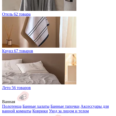
Отель
62 товара
Круиз
67 товаров
Лето
56 товаров
Ванная
Полотенца
Банные халаты
Банные тапочки
Аксессуары для
ванной комнаты
Коврики
Уход за лицом и телом