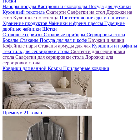
Носки
Наборы посуды
Кастрюли и сковороды
Посуда для духовки
Кухонный текстиль
Скатерти
Салфетки на стол
Дорожки на
стол
Кухонные полотенца
Приготовление еды и напитков
Хранение продуктов
Чайники и френч-прессы
Турецкие
двойные чайники
Щётки
Столовые сервизы
Столовые приборы
Сервировка стола
Бокалы
Стаканы
Посуда для чая и кофе
Кружки и чашки
Кофейные пары
Стаканы армуды для чая
Кувшины и графины
Текстиль для сервировки стола
Скатерти для сервировки
стола
Салфетки для сервировки стола
Дорожки для
сервировки стола
Коврики для ванной
Ковры
Придверные коврики
Премиум
21 товар