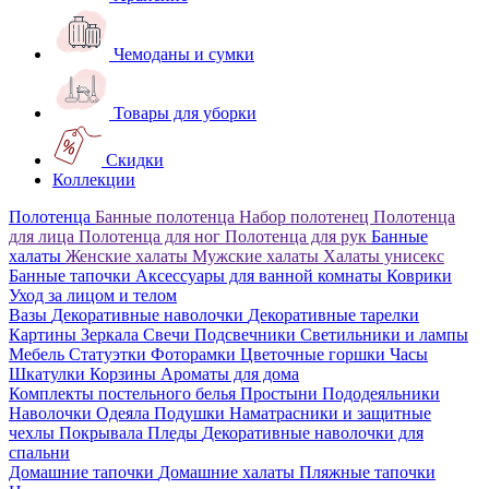
Чемоданы и сумки
Товары для уборки
Скидки
Коллекции
Полотенца
Банные полотенца
Набор полотенец
Полотенца
для лица
Полотенца для ног
Полотенца для рук
Банные
халаты
Женские халаты
Мужские халаты
Халаты унисекс
Банные тапочки
Аксессуары для ванной комнаты
Коврики
Уход за лицом и телом
Вазы
Декоративные наволочки
Декоративные тарелки
Картины
Зеркала
Свечи
Подсвечники
Светильники и лампы
Мебель
Статуэтки
Фоторамки
Цветочные горшки
Часы
Шкатулки
Корзины
Ароматы для дома
Комплекты постельного белья
Простыни
Пододеяльники
Наволочки
Одеяла
Подушки
Наматрасники и защитные
чехлы
Покрывала
Пледы
Декоративные наволочки для
спальни
Домашние тапочки
Домашние халаты
Пляжные тапочки