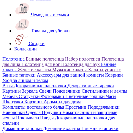
Чемоданы и сумки
Товары для уборки
Скидки
Коллекции
Полотенца
Банные полотенца
Набор полотенец
Полотенца
для лица
Полотенца для ног
Полотенца для рук
Банные
халаты
Женские халаты
Мужские халаты
Халаты унисекс
Банные тапочки
Аксессуары для ванной комнаты
Коврики
Уход за лицом и телом
Вазы
Декоративные наволочки
Декоративные тарелки
Картины
Зеркала
Свечи
Подсвечники
Светильники и лампы
Мебель
Статуэтки
Фоторамки
Цветочные горшки
Часы
Шкатулки
Корзины
Ароматы для дома
Комплекты постельного белья
Простыни
Пододеяльники
Наволочки
Одеяла
Подушки
Наматрасники и защитные
чехлы
Покрывала
Пледы
Декоративные наволочки для
спальни
Домашние тапочки
Домашние халаты
Пляжные тапочки