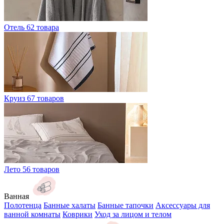
Отель
62 товара
Круиз
67 товаров
Лето
56 товаров
Ванная
Полотенца
Банные халаты
Банные тапочки
Аксессуары для
ванной комнаты
Коврики
Уход за лицом и телом