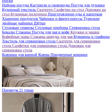
Носки
Наборы посуды
Кастрюли и сковороды
Посуда для духовки
Кухонный текстиль
Скатерти
Салфетки на стол
Дорожки на
стол
Кухонные полотенца
Приготовление еды и напитков
Хранение продуктов
Чайники и френч-прессы
Турецкие
двойные чайники
Щётки
Столовые сервизы
Столовые приборы
Сервировка стола
Бокалы
Стаканы
Посуда для чая и кофе
Кружки и чашки
Кофейные пары
Стаканы армуды для чая
Кувшины и графины
Текстиль для сервировки стола
Скатерти для сервировки
стола
Салфетки для сервировки стола
Дорожки для
сервировки стола
Коврики для ванной
Ковры
Придверные коврики
Премиум
21 товар