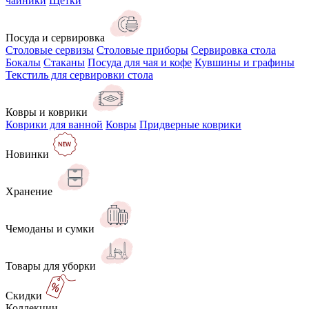
чайники
Щётки
Посуда и сервировка
Столовые сервизы
Столовые приборы
Сервировка стола
Бокалы
Стаканы
Посуда для чая и кофе
Кувшины и графины
Текстиль для сервировки стола
Ковры и коврики
Коврики для ванной
Ковры
Придверные коврики
Новинки
Хранение
Чемоданы и сумки
Товары для уборки
Скидки
Коллекции