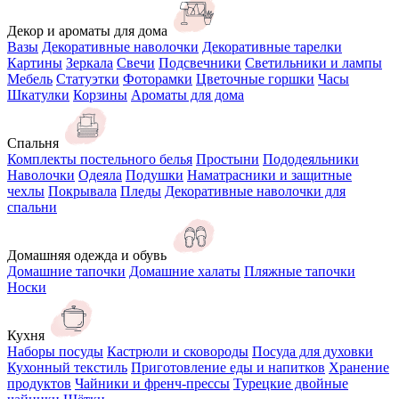
Декор и ароматы для дома
Вазы
Декоративные наволочки
Декоративные тарелки
Картины
Зеркала
Свечи
Подсвечники
Светильники и лампы
Мебель
Статуэтки
Фоторамки
Цветочные горшки
Часы
Шкатулки
Корзины
Ароматы для дома
Спальня
Комплекты постельного белья
Простыни
Пододеяльники
Наволочки
Одеяла
Подушки
Наматрасники и защитные
чехлы
Покрывала
Пледы
Декоративные наволочки для
спальни
Домашняя одежда и обувь
Домашние тапочки
Домашние халаты
Пляжные тапочки
Носки
Кухня
Наборы посуды
Кастрюли и сковороды
Посуда для духовки
Кухонный текстиль
Приготовление еды и напитков
Хранение
продуктов
Чайники и френч-прессы
Турецкие двойные