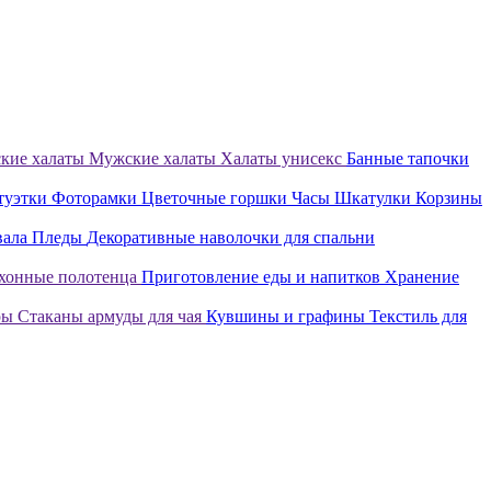
кие халаты
Мужские халаты
Халаты унисекс
Банные тапочки
туэтки
Фоторамки
Цветочные горшки
Часы
Шкатулки
Корзины
вала
Пледы
Декоративные наволочки для спальни
хонные полотенца
Приготовление еды и напитков
Хранение
ры
Стаканы армуды для чая
Кувшины и графины
Текстиль для