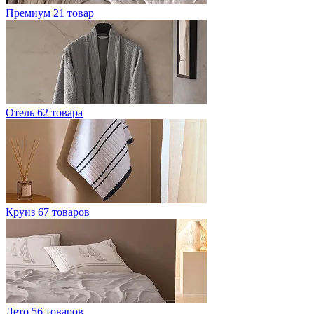
Премиум
21 товар
Отель
62 товара
Круиз
67 товаров
Лето
56 товаров