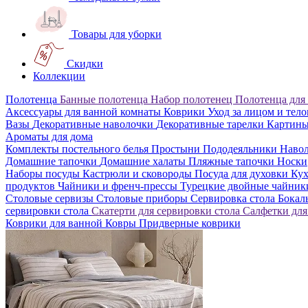
Товары для уборки
Скидки
Коллекции
Полотенца
Банные полотенца
Набор полотенец
Полотенца для
Аксессуары для ванной комнаты
Коврики
Уход за лицом и тел
Вазы
Декоративные наволочки
Декоративные тарелки
Картин
Ароматы для дома
Комплекты постельного белья
Простыни
Пододеяльники
Наво
Домашние тапочки
Домашние халаты
Пляжные тапочки
Носки
Наборы посуды
Кастрюли и сковороды
Посуда для духовки
Кух
продуктов
Чайники и френч-прессы
Турецкие двойные чайни
Столовые сервизы
Столовые приборы
Сервировка стола
Бока
сервировки стола
Скатерти для сервировки стола
Салфетки для
Коврики для ванной
Ковры
Придверные коврики