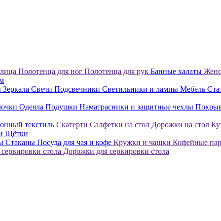
 лица
Полотенца для ног
Полотенца для рук
Банные халаты
Женс
ом
ы
Зеркала
Свечи
Подсвечники
Светильники и лампы
Мебель
Ста
лочки
Одеяла
Подушки
Наматрасники и защитные чехлы
Покры
онный текстиль
Скатерти
Салфетки на стол
Дорожки на стол
Ку
ки
Щётки
лы
Стаканы
Посуда для чая и кофе
Кружки и чашки
Кофейные па
 сервировки стола
Дорожки для сервировки стола