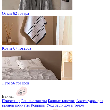
Отель
62 товара
Круиз
67 товаров
Лето
56 товаров
Ванная
Полотенца
Банные халаты
Банные тапочки
Аксессуары для
ванной комнаты
Коврики
Уход за лицом и телом