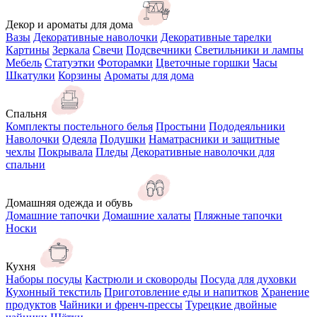
Декор и ароматы для дома
Вазы
Декоративные наволочки
Декоративные тарелки
Картины
Зеркала
Свечи
Подсвечники
Светильники и лампы
Мебель
Статуэтки
Фоторамки
Цветочные горшки
Часы
Шкатулки
Корзины
Ароматы для дома
Спальня
Комплекты постельного белья
Простыни
Пододеяльники
Наволочки
Одеяла
Подушки
Наматрасники и защитные
чехлы
Покрывала
Пледы
Декоративные наволочки для
спальни
Домашняя одежда и обувь
Домашние тапочки
Домашние халаты
Пляжные тапочки
Носки
Кухня
Наборы посуды
Кастрюли и сковороды
Посуда для духовки
Кухонный текстиль
Приготовление еды и напитков
Хранение
продуктов
Чайники и френч-прессы
Турецкие двойные