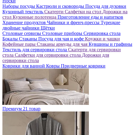
Носки
Наборы посуды
Кастрюли и сковороды
Посуда для духовки
Кухонный текстиль
Скатерти
Салфетки на стол
Дорожки на
стол
Кухонные полотенца
Приготовление еды и напитков
Хранение продуктов
Чайники и френч-прессы
Турецкие
двойные чайники
Щётки
Столовые сервизы
Столовые приборы
Сервировка стола
Бокалы
Стаканы
Посуда для чая и кофе
Кружки и чашки
Кофейные пары
Стаканы армуды для чая
Кувшины и графины
Текстиль для сервировки стола
Скатерти для сервировки
стола
Салфетки для сервировки стола
Дорожки для
сервировки стола
Коврики для ванной
Ковры
Придверные коврики
Премиум
21 товар