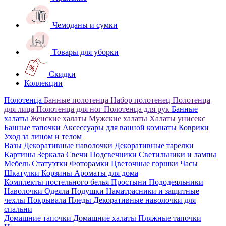
Чемоданы и сумки
Товары для уборки
Скидки
Коллекции
Полотенца
Банные полотенца
Набор полотенец
Полотенца
для лица
Полотенца для ног
Полотенца для рук
Банные
халаты
Женские халаты
Мужские халаты
Халаты унисекс
Банные тапочки
Аксессуары для ванной комнаты
Коврики
Уход за лицом и телом
Вазы
Декоративные наволочки
Декоративные тарелки
Картины
Зеркала
Свечи
Подсвечники
Светильники и лампы
Мебель
Статуэтки
Фоторамки
Цветочные горшки
Часы
Шкатулки
Корзины
Ароматы для дома
Комплекты постельного белья
Простыни
Пододеяльники
Наволочки
Одеяла
Подушки
Наматрасники и защитные
чехлы
Покрывала
Пледы
Декоративные наволочки для
спальни
Домашние тапочки
Домашние халаты
Пляжные тапочки