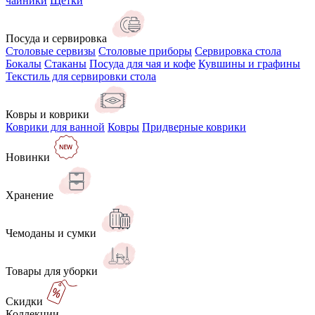
чайники
Щётки
Посуда и сервировка
Столовые сервизы
Столовые приборы
Сервировка стола
Бокалы
Стаканы
Посуда для чая и кофе
Кувшины и графины
Текстиль для сервировки стола
Ковры и коврики
Коврики для ванной
Ковры
Придверные коврики
Новинки
Хранение
Чемоданы и сумки
Товары для уборки
Скидки
Коллекции