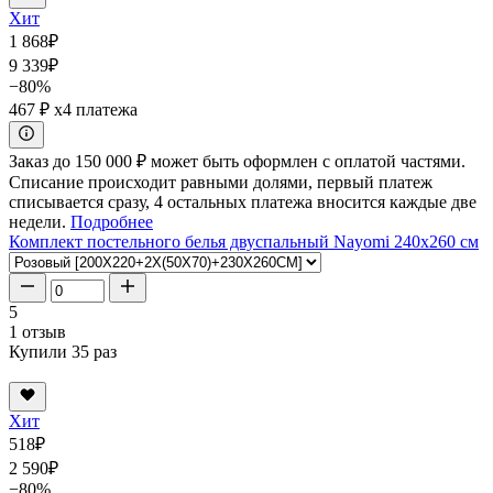
Хит
1 868
₽
9 339
₽
−80%
467 ₽
x4 платежа
Заказ до 150 000 ₽ может быть оформлен с оплатой частями.
Списание происходит равными долями, первый платеж
списывается сразу, 4 остальных платежа вносится каждые две
недели.
Подробнее
Комплект постельного белья двуспальный Nayomi 240x260 см
5
1 отзыв
Купили 35 раз
Хит
518
₽
2 590
₽
−80%