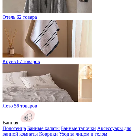
Отель
62 товара
Круиз
67 товаров
Лето
56 товаров
Ванная
Полотенца
Банные халаты
Банные тапочки
Аксессуары для
ванной комнаты
Коврики
Уход за лицом и телом