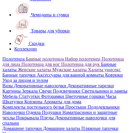
Чемоданы и сумки
Товары для уборки
Скидки
Коллекции
Полотенца
Банные полотенца
Набор полотенец
Полотенца
для лица
Полотенца для ног
Полотенца для рук
Банные
халаты
Женские халаты
Мужские халаты
Халаты унисекс
Банные тапочки
Аксессуары для ванной комнаты
Коврики
Уход за лицом и телом
Вазы
Декоративные наволочки
Декоративные тарелки
Картины
Зеркала
Свечи
Подсвечники
Светильники и лампы
Мебель
Статуэтки
Фоторамки
Цветочные горшки
Часы
Шкатулки
Корзины
Ароматы для дома
Комплекты постельного белья
Простыни
Пододеяльники
Наволочки
Одеяла
Подушки
Наматрасники и защитные
чехлы
Покрывала
Пледы
Декоративные наволочки для
спальни
Домашние тапочки
Домашние халаты
Пляжные тапочки