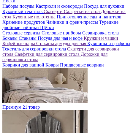
Носки
Наборы посуды
Кастрюли и сковороды
Посуда для духовки
Кухонный текстиль
Скатерти
Салфетки на стол
Дорожки на
стол
Кухонные полотенца
Приготовление еды и напитков
Хранение продуктов
Чайники и френч-прессы
Турецкие
двойные чайники
Щётки
Столовые сервизы
Столовые приборы
Сервировка стола
Бокалы
Стаканы
Посуда для чая и кофе
Кружки и чашки
Кофейные пары
Стаканы армуды для чая
Кувшины и графины
Текстиль для сервировки стола
Скатерти для сервировки
стола
Салфетки для сервировки стола
Дорожки для
сервировки стола
Коврики для ванной
Ковры
Придверные коврики
Премиум
21 товар