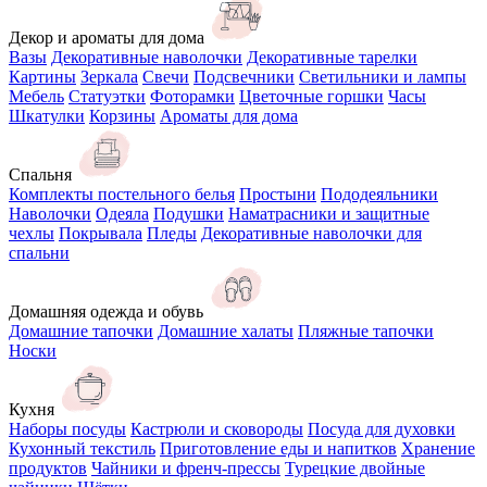
Декор и ароматы для дома
Вазы
Декоративные наволочки
Декоративные тарелки
Картины
Зеркала
Свечи
Подсвечники
Светильники и лампы
Мебель
Статуэтки
Фоторамки
Цветочные горшки
Часы
Шкатулки
Корзины
Ароматы для дома
Спальня
Комплекты постельного белья
Простыни
Пододеяльники
Наволочки
Одеяла
Подушки
Наматрасники и защитные
чехлы
Покрывала
Пледы
Декоративные наволочки для
спальни
Домашняя одежда и обувь
Домашние тапочки
Домашние халаты
Пляжные тапочки
Носки
Кухня
Наборы посуды
Кастрюли и сковороды
Посуда для духовки
Кухонный текстиль
Приготовление еды и напитков
Хранение
продуктов
Чайники и френч-прессы
Турецкие двойные