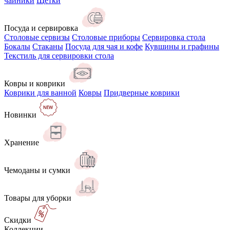
чайники
Щётки
Посуда и сервировка
Столовые сервизы
Столовые приборы
Сервировка стола
Бокалы
Стаканы
Посуда для чая и кофе
Кувшины и графины
Текстиль для сервировки стола
Ковры и коврики
Коврики для ванной
Ковры
Придверные коврики
Новинки
Хранение
Чемоданы и сумки
Товары для уборки
Скидки
Коллекции