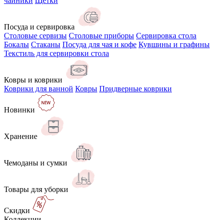
чайники
Щётки
Посуда и сервировка
Столовые сервизы
Столовые приборы
Сервировка стола
Бокалы
Стаканы
Посуда для чая и кофе
Кувшины и графины
Текстиль для сервировки стола
Ковры и коврики
Коврики для ванной
Ковры
Придверные коврики
Новинки
Хранение
Чемоданы и сумки
Товары для уборки
Скидки
Коллекции