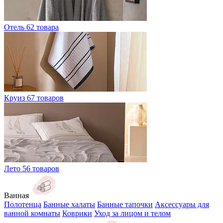
Отель
62 товара
Круиз
67 товаров
Лето
56 товаров
Ванная
Полотенца
Банные халаты
Банные тапочки
Аксессуары для
ванной комнаты
Коврики
Уход за лицом и телом