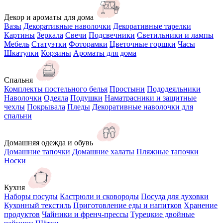
Декор и ароматы для дома
Вазы
Декоративные наволочки
Декоративные тарелки
Картины
Зеркала
Свечи
Подсвечники
Светильники и лампы
Мебель
Статуэтки
Фоторамки
Цветочные горшки
Часы
Шкатулки
Корзины
Ароматы для дома
Спальня
Комплекты постельного белья
Простыни
Пододеяльники
Наволочки
Одеяла
Подушки
Наматрасники и защитные
чехлы
Покрывала
Пледы
Декоративные наволочки для
спальни
Домашняя одежда и обувь
Домашние тапочки
Домашние халаты
Пляжные тапочки
Носки
Кухня
Наборы посуды
Кастрюли и сковороды
Посуда для духовки
Кухонный текстиль
Приготовление еды и напитков
Хранение
продуктов
Чайники и френч-прессы
Турецкие двойные