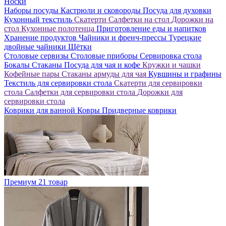
Носки
Наборы посуды
Кастрюли и сковороды
Посуда для духовки
Кухонный текстиль
Скатерти
Салфетки на стол
Дорожки на
стол
Кухонные полотенца
Приготовление еды и напитков
Хранение продуктов
Чайники и френч-прессы
Турецкие
двойные чайники
Щётки
Столовые сервизы
Столовые приборы
Сервировка стола
Бокалы
Стаканы
Посуда для чая и кофе
Кружки и чашки
Кофейные пары
Стаканы армуды для чая
Кувшины и графины
Текстиль для сервировки стола
Скатерти для сервировки
стола
Салфетки для сервировки стола
Дорожки для
сервировки стола
Коврики для ванной
Ковры
Придверные коврики
Премиум
21 товар