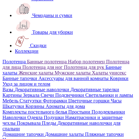
Чемоданы и сумки
Товары для уборки
Скидки
Коллекции
Полотенца
Банные полотенца
Набор полотенец
Полотенца
для лица
Полотенца для ног
Полотенца для рук
Банные
халаты
Женские халаты
Мужские халаты
Халаты унисекс
Банные тапочки
Аксессуары для ванной комнаты
Коврики
Уход за лицом и телом
Вазы
Декоративные наволочки
Декоративные тарелки
Картины
Зеркала
Свечи
Подсвечники
Светильники и лампы
Мебель
Статуэтки
Фоторамки
Цветочные горшки
Часы
Шкатулки
Корзины
Ароматы для дома
Комплекты постельного белья
Простыни
Пододеяльники
Наволочки
Одеяла
Подушки
Наматрасники и защитные
чехлы
Покрывала
Пледы
Декоративные наволочки для
спальни
Домашние тапочки
Домашние халаты
Пляжные тапочки