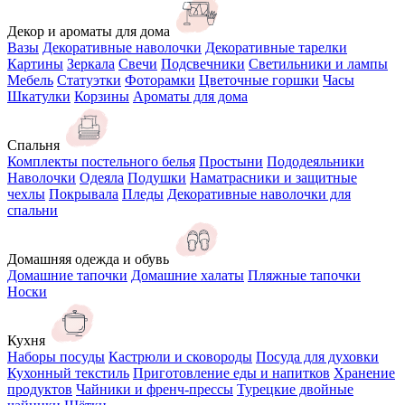
Декор и ароматы для дома
Вазы
Декоративные наволочки
Декоративные тарелки
Картины
Зеркала
Свечи
Подсвечники
Светильники и лампы
Мебель
Статуэтки
Фоторамки
Цветочные горшки
Часы
Шкатулки
Корзины
Ароматы для дома
Спальня
Комплекты постельного белья
Простыни
Пододеяльники
Наволочки
Одеяла
Подушки
Наматрасники и защитные
чехлы
Покрывала
Пледы
Декоративные наволочки для
спальни
Домашняя одежда и обувь
Домашние тапочки
Домашние халаты
Пляжные тапочки
Носки
Кухня
Наборы посуды
Кастрюли и сковороды
Посуда для духовки
Кухонный текстиль
Приготовление еды и напитков
Хранение
продуктов
Чайники и френч-прессы
Турецкие двойные