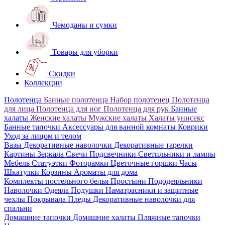
Чемоданы и сумки
Товары для уборки
Скидки
Коллекции
Полотенца
Банные полотенца
Набор полотенец
Полотенца
для лица
Полотенца для ног
Полотенца для рук
Банные
халаты
Женские халаты
Мужские халаты
Халаты унисекс
Банные тапочки
Аксессуары для ванной комнаты
Коврики
Уход за лицом и телом
Вазы
Декоративные наволочки
Декоративные тарелки
Картины
Зеркала
Свечи
Подсвечники
Светильники и лампы
Мебель
Статуэтки
Фоторамки
Цветочные горшки
Часы
Шкатулки
Корзины
Ароматы для дома
Комплекты постельного белья
Простыни
Пододеяльники
Наволочки
Одеяла
Подушки
Наматрасники и защитные
чехлы
Покрывала
Пледы
Декоративные наволочки для
спальни
Домашние тапочки
Домашние халаты
Пляжные тапочки