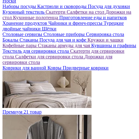
Носки
Наборы посуды
Кастрюли и сковороды
Посуда для духовки
Кухонный текстиль
Скатерти
Салфетки на стол
Дорожки на
стол
Кухонные полотенца
Приготовление еды и напитков
Хранение продуктов
Чайники и френч-прессы
Турецкие
двойные чайники
Щётки
Столовые сервизы
Столовые приборы
Сервировка стола
Бокалы
Стаканы
Посуда для чая и кофе
Кружки и чашки
Кофейные пары
Стаканы армуды для чая
Кувшины и графины
Текстиль для сервировки стола
Скатерти для сервировки
стола
Салфетки для сервировки стола
Дорожки для
сервировки стола
Коврики для ванной
Ковры
Придверные коврики
Премиум
21 товар