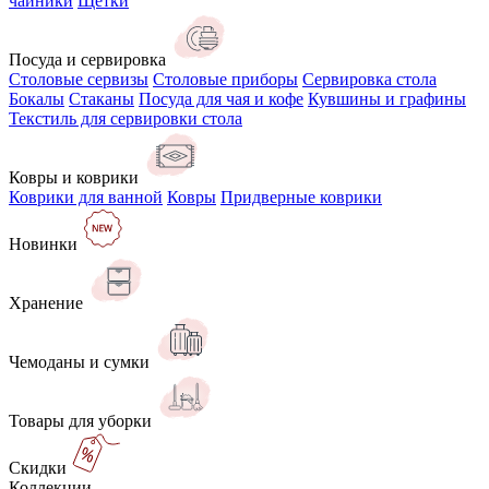
чайники
Щётки
Посуда и сервировка
Столовые сервизы
Столовые приборы
Сервировка стола
Бокалы
Стаканы
Посуда для чая и кофе
Кувшины и графины
Текстиль для сервировки стола
Ковры и коврики
Коврики для ванной
Ковры
Придверные коврики
Новинки
Хранение
Чемоданы и сумки
Товары для уборки
Скидки
Коллекции