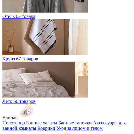
Отель
62 товара
Круиз
67 товаров
Лето
56 товаров
Ванная
Полотенца
Банные халаты
Банные тапочки
Аксессуары для
ванной комнаты
Коврики
Уход за лицом и телом