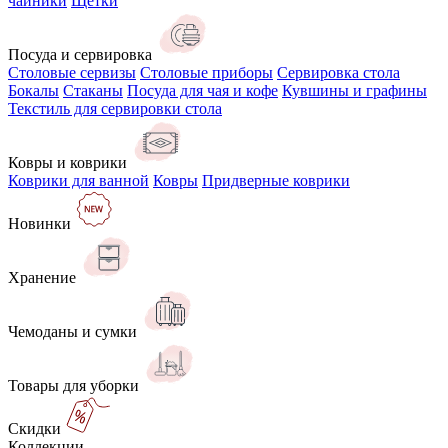
чайники
Щётки
Посуда и сервировка
Столовые сервизы
Столовые приборы
Сервировка стола
Бокалы
Стаканы
Посуда для чая и кофе
Кувшины и графины
Текстиль для сервировки стола
Ковры и коврики
Коврики для ванной
Ковры
Придверные коврики
Новинки
Хранение
Чемоданы и сумки
Товары для уборки
Скидки
Коллекции