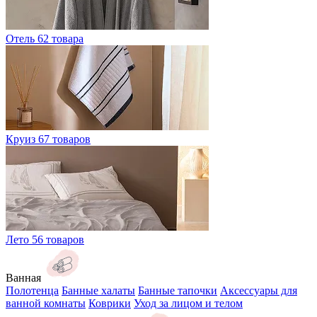
Отель
62 товара
Круиз
67 товаров
Лето
56 товаров
Ванная
Полотенца
Банные халаты
Банные тапочки
Аксессуары для
ванной комнаты
Коврики
Уход за лицом и телом