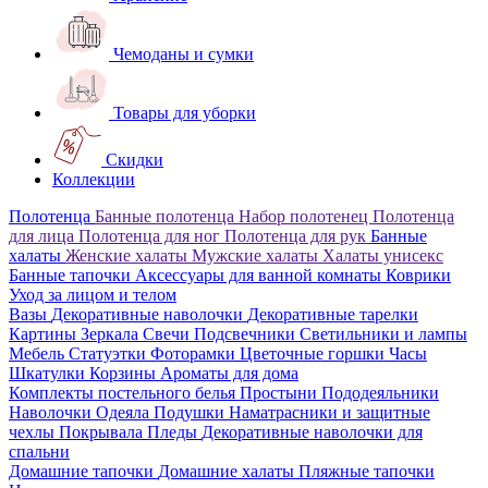
Чемоданы и сумки
Товары для уборки
Скидки
Коллекции
Полотенца
Банные полотенца
Набор полотенец
Полотенца
для лица
Полотенца для ног
Полотенца для рук
Банные
халаты
Женские халаты
Мужские халаты
Халаты унисекс
Банные тапочки
Аксессуары для ванной комнаты
Коврики
Уход за лицом и телом
Вазы
Декоративные наволочки
Декоративные тарелки
Картины
Зеркала
Свечи
Подсвечники
Светильники и лампы
Мебель
Статуэтки
Фоторамки
Цветочные горшки
Часы
Шкатулки
Корзины
Ароматы для дома
Комплекты постельного белья
Простыни
Пододеяльники
Наволочки
Одеяла
Подушки
Наматрасники и защитные
чехлы
Покрывала
Пледы
Декоративные наволочки для
спальни
Домашние тапочки
Домашние халаты
Пляжные тапочки