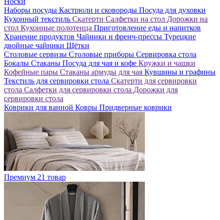
Носки
Наборы посуды
Кастрюли и сковороды
Посуда для духовки
Кухонный текстиль
Скатерти
Салфетки на стол
Дорожки на
стол
Кухонные полотенца
Приготовление еды и напитков
Хранение продуктов
Чайники и френч-прессы
Турецкие
двойные чайники
Щётки
Столовые сервизы
Столовые приборы
Сервировка стола
Бокалы
Стаканы
Посуда для чая и кофе
Кружки и чашки
Кофейные пары
Стаканы армуды для чая
Кувшины и графины
Текстиль для сервировки стола
Скатерти для сервировки
стола
Салфетки для сервировки стола
Дорожки для
сервировки стола
Коврики для ванной
Ковры
Придверные коврики
Премиум
21 товар