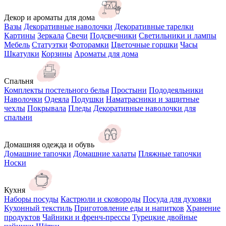
Декор и ароматы для дома
Вазы
Декоративные наволочки
Декоративные тарелки
Картины
Зеркала
Свечи
Подсвечники
Светильники и лампы
Мебель
Статуэтки
Фоторамки
Цветочные горшки
Часы
Шкатулки
Корзины
Ароматы для дома
Спальня
Комплекты постельного белья
Простыни
Пододеяльники
Наволочки
Одеяла
Подушки
Наматрасники и защитные
чехлы
Покрывала
Пледы
Декоративные наволочки для
спальни
Домашняя одежда и обувь
Домашние тапочки
Домашние халаты
Пляжные тапочки
Носки
Кухня
Наборы посуды
Кастрюли и сковороды
Посуда для духовки
Кухонный текстиль
Приготовление еды и напитков
Хранение
продуктов
Чайники и френч-прессы
Турецкие двойные