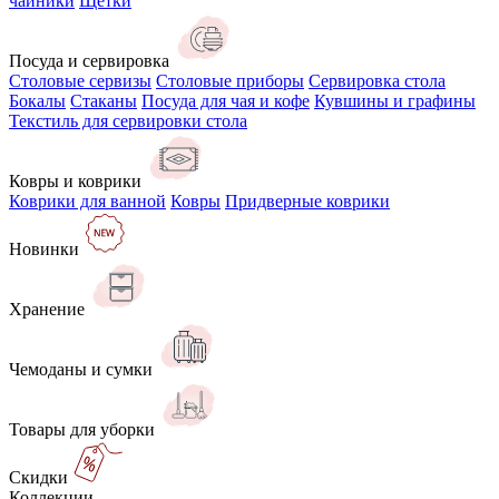
чайники
Щётки
Посуда и сервировка
Столовые сервизы
Столовые приборы
Сервировка стола
Бокалы
Стаканы
Посуда для чая и кофе
Кувшины и графины
Текстиль для сервировки стола
Ковры и коврики
Коврики для ванной
Ковры
Придверные коврики
Новинки
Хранение
Чемоданы и сумки
Товары для уборки
Скидки
Коллекции