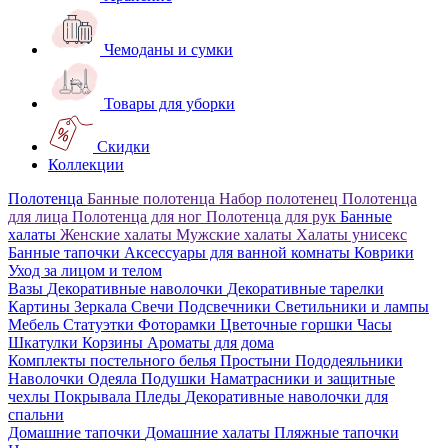
Чемоданы и сумки
Товары для уборки
Скидки
Коллекции
Полотенца
Банные полотенца
Набор полотенец
Полотенца
для лица
Полотенца для ног
Полотенца для рук
Банные
халаты
Женские халаты
Мужские халаты
Халаты унисекс
Банные тапочки
Аксессуары для ванной комнаты
Коврики
Уход за лицом и телом
Вазы
Декоративные наволочки
Декоративные тарелки
Картины
Зеркала
Свечи
Подсвечники
Светильники и лампы
Мебель
Статуэтки
Фоторамки
Цветочные горшки
Часы
Шкатулки
Корзины
Ароматы для дома
Комплекты постельного белья
Простыни
Пододеяльники
Наволочки
Одеяла
Подушки
Наматрасники и защитные
чехлы
Покрывала
Пледы
Декоративные наволочки для
спальни
Домашние тапочки
Домашние халаты
Пляжные тапочки