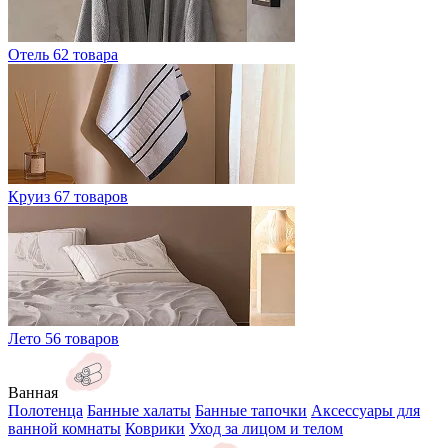
Отель
62 товара
Круиз
67 товаров
Лето
56 товаров
Ванная
Полотенца
Банные халаты
Банные тапочки
Аксессуары для
ванной комнаты
Коврики
Уход за лицом и телом