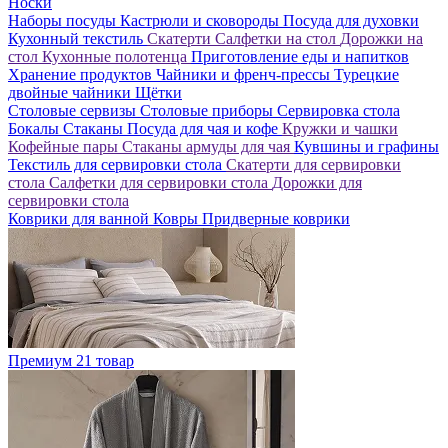
Носки
Наборы посуды
Кастрюли и сковороды
Посуда для духовки
Кухонный текстиль
Скатерти
Салфетки на стол
Дорожки на
стол
Кухонные полотенца
Приготовление еды и напитков
Хранение продуктов
Чайники и френч-прессы
Турецкие
двойные чайники
Щётки
Столовые сервизы
Столовые приборы
Сервировка стола
Бокалы
Стаканы
Посуда для чая и кофе
Кружки и чашки
Кофейные пары
Стаканы армуды для чая
Кувшины и графины
Текстиль для сервировки стола
Скатерти для сервировки
стола
Салфетки для сервировки стола
Дорожки для
сервировки стола
Коврики для ванной
Ковры
Придверные коврики
Премиум
21 товар