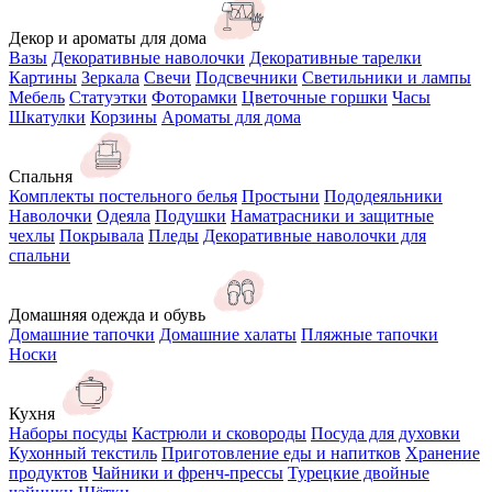
Декор и ароматы для дома
Вазы
Декоративные наволочки
Декоративные тарелки
Картины
Зеркала
Свечи
Подсвечники
Светильники и лампы
Мебель
Статуэтки
Фоторамки
Цветочные горшки
Часы
Шкатулки
Корзины
Ароматы для дома
Спальня
Комплекты постельного белья
Простыни
Пододеяльники
Наволочки
Одеяла
Подушки
Наматрасники и защитные
чехлы
Покрывала
Пледы
Декоративные наволочки для
спальни
Домашняя одежда и обувь
Домашние тапочки
Домашние халаты
Пляжные тапочки
Носки
Кухня
Наборы посуды
Кастрюли и сковороды
Посуда для духовки
Кухонный текстиль
Приготовление еды и напитков
Хранение
продуктов
Чайники и френч-прессы
Турецкие двойные