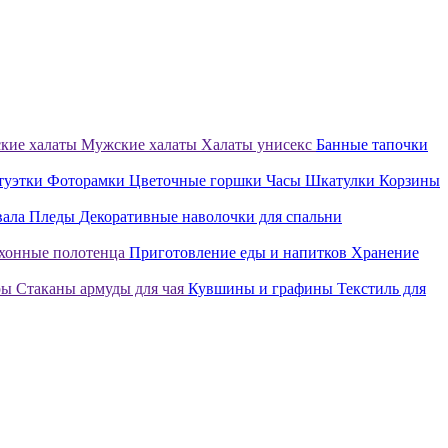
кие халаты
Мужские халаты
Халаты унисекс
Банные тапочки
туэтки
Фоторамки
Цветочные горшки
Часы
Шкатулки
Корзины
вала
Пледы
Декоративные наволочки для спальни
хонные полотенца
Приготовление еды и напитков
Хранение
ры
Стаканы армуды для чая
Кувшины и графины
Текстиль для