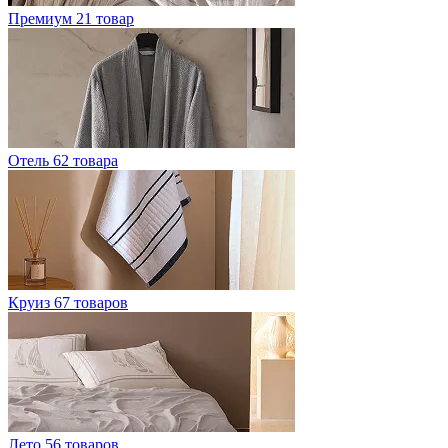
Премиум
21 товар
Отель
62 товара
Круиз
67 товаров
Лето
56 товаров