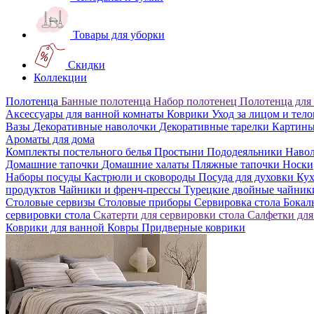
Товары для уборки
Скидки
Коллекции
Полотенца
Банные полотенца
Набор полотенец
Полотенца для
Аксессуары для ванной комнаты
Коврики
Уход за лицом и тел
Вазы
Декоративные наволочки
Декоративные тарелки
Картин
Ароматы для дома
Комплекты постельного белья
Простыни
Пододеяльники
Наво
Домашние тапочки
Домашние халаты
Пляжные тапочки
Носки
Наборы посуды
Кастрюли и сковороды
Посуда для духовки
Кух
продуктов
Чайники и френч-прессы
Турецкие двойные чайни
Столовые сервизы
Столовые приборы
Сервировка стола
Бока
сервировки стола
Скатерти для сервировки стола
Салфетки для
Коврики для ванной
Ковры
Придверные коврики