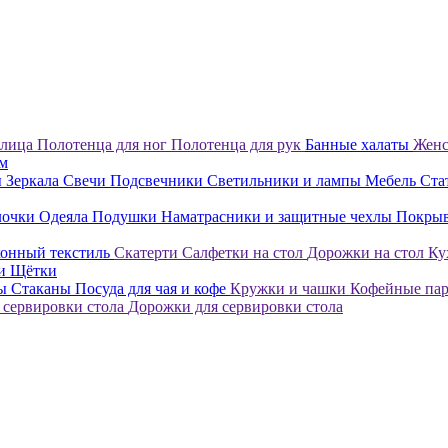
 лица
Полотенца для ног
Полотенца для рук
Банные халаты
Женс
ом
ы
Зеркала
Свечи
Подсвечники
Светильники и лампы
Мебель
Ста
лочки
Одеяла
Подушки
Наматрасники и защитные чехлы
Покры
онный текстиль
Скатерти
Салфетки на стол
Дорожки на стол
Ку
ки
Щётки
лы
Стаканы
Посуда для чая и кофе
Кружки и чашки
Кофейные па
 сервировки стола
Дорожки для сервировки стола