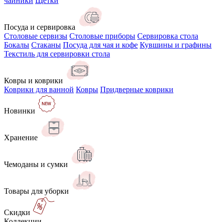
чайники
Щётки
Посуда и сервировка
Столовые сервизы
Столовые приборы
Сервировка стола
Бокалы
Стаканы
Посуда для чая и кофе
Кувшины и графины
Текстиль для сервировки стола
Ковры и коврики
Коврики для ванной
Ковры
Придверные коврики
Новинки
Хранение
Чемоданы и сумки
Товары для уборки
Скидки
Коллекции