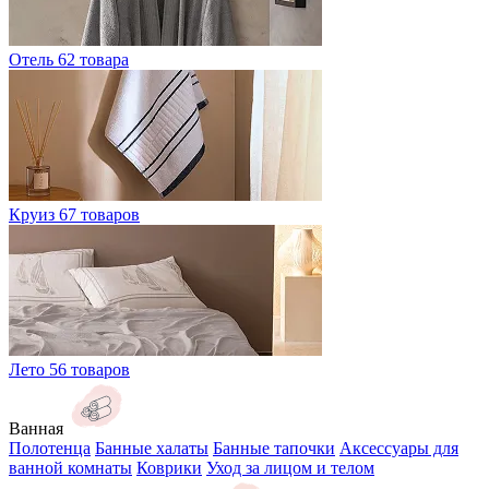
Отель
62 товара
Круиз
67 товаров
Лето
56 товаров
Ванная
Полотенца
Банные халаты
Банные тапочки
Аксессуары для
ванной комнаты
Коврики
Уход за лицом и телом