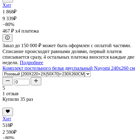
Хит
1 868
₽
9 339
₽
−80%
467 ₽
x4 платежа
Заказ до 150 000 ₽ может быть оформлен с оплатой частями.
Списание происходит равными долями, первый платеж
списывается сразу, 4 остальных платежа вносится каждые две
недели.
Подробнее
Комплект постельного белья двуспальный Nayomi 240x260 см
5
1 отзыв
Купили 35 раз
Хит
518
₽
2 590
₽
−80%