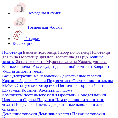
Чемоданы и сумки
Товары для уборки
Скидки
Коллекции
Полотенца
Банные полотенца
Набор полотенец
Полотенца
для лица
Полотенца для ног
Полотенца для рук
Банные
халаты
Женские халаты
Мужские халаты
Халаты унисекс
Банные тапочки
Аксессуары для ванной комнаты
Коврики
Уход за лицом и телом
Вазы
Декоративные наволочки
Декоративные тарелки
Картины
Зеркала
Свечи
Подсвечники
Светильники и лампы
Мебель
Статуэтки
Фоторамки
Цветочные горшки
Часы
Шкатулки
Корзины
Ароматы для дома
Комплекты постельного белья
Простыни
Пододеяльники
Наволочки
Одеяла
Подушки
Наматрасники и защитные
чехлы
Покрывала
Пледы
Декоративные наволочки для
спальни
Домашние тапочки
Домашние халаты
Пляжные тапочки