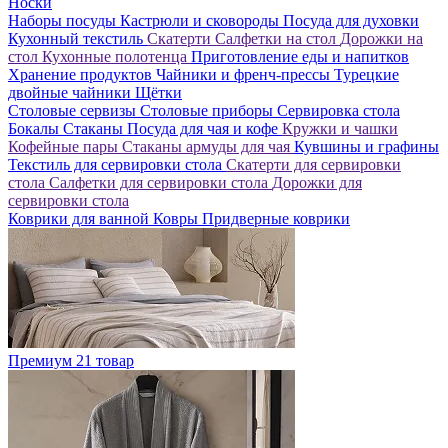
Носки
Наборы посуды
Кастрюли и сковороды
Посуда для духовки
Кухонный текстиль
Скатерти
Салфетки на стол
Дорожки на
стол
Кухонные полотенца
Приготовление еды и напитков
Хранение продуктов
Чайники и френч-прессы
Турецкие
двойные чайники
Щётки
Столовые сервизы
Столовые приборы
Сервировка стола
Бокалы
Стаканы
Посуда для чая и кофе
Кружки и чашки
Кофейные пары
Стаканы армуды для чая
Кувшины и графины
Текстиль для сервировки стола
Скатерти для сервировки
стола
Салфетки для сервировки стола
Дорожки для
сервировки стола
Коврики для ванной
Ковры
Придверные коврики
Премиум
21 товар