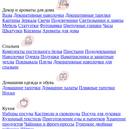
Декор и ароматы для дома
Вазы
Декоративные наволочки
Декоративные тарелки
Картины
Зеркала
Свечи
Подсвечники
Светильники и лампы
Мебель
Статуэтки
Фоторамки
Цветочные горшки
Часы
Шкатулки
Корзины
Ароматы для дома
Спальня
Комплекты постельного белья
Простыни
Пододеяльники
Наволочки
Одеяла
Подушки
Наматрасники и защитные
чехлы
Покрывала
Пледы
Декоративные наволочки для
спальни
Домашняя одежда и обувь
Домашние тапочки
Домашние халаты
Пляжные тапочки
Носки
Кухня
Наборы посуды
Кастрюли и сковороды
Посуда для духовки
Кухонный текстиль
Приготовление еды и напитков
Хранение
продуктов
Чайники и френч-прессы
Турецкие двойные