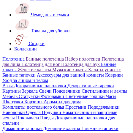
Чемоданы и сумки
Товары для уборки
Скидки
Коллекции
Полотенца
Банные полотенца
Набор полотенец
Полотенца
для лица
Полотенца для ног
Полотенца для рук
Банные
халаты
Женские халаты
Мужские халаты
Халаты унисекс
Банные тапочки
Аксессуары для ванной комнаты
Коврики
Уход за лицом и телом
Вазы
Декоративные наволочки
Декоративные тарелки
Картины
Зеркала
Свечи
Подсвечники
Светильники и лампы
Мебель
Статуэтки
Фоторамки
Цветочные горшки
Часы
Шкатулки
Корзины
Ароматы для дома
Комплекты постельного белья
Простыни
Пододеяльники
Наволочки
Одеяла
Подушки
Наматрасники и защитные
чехлы
Покрывала
Пледы
Декоративные наволочки для
спальни
Домашние тапочки
Домашние халаты
Пляжные тапочки