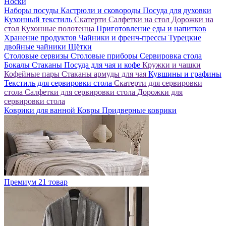
Носки
Наборы посуды
Кастрюли и сковороды
Посуда для духовки
Кухонный текстиль
Скатерти
Салфетки на стол
Дорожки на
стол
Кухонные полотенца
Приготовление еды и напитков
Хранение продуктов
Чайники и френч-прессы
Турецкие
двойные чайники
Щётки
Столовые сервизы
Столовые приборы
Сервировка стола
Бокалы
Стаканы
Посуда для чая и кофе
Кружки и чашки
Кофейные пары
Стаканы армуды для чая
Кувшины и графины
Текстиль для сервировки стола
Скатерти для сервировки
стола
Салфетки для сервировки стола
Дорожки для
сервировки стола
Коврики для ванной
Ковры
Придверные коврики
Премиум
21 товар