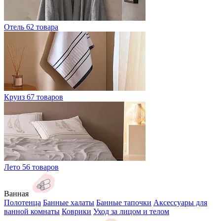
Отель
62 товара
Круиз
67 товаров
Лето
56 товаров
Ванная
Полотенца
Банные халаты
Банные тапочки
Аксессуары для
ванной комнаты
Коврики
Уход за лицом и телом