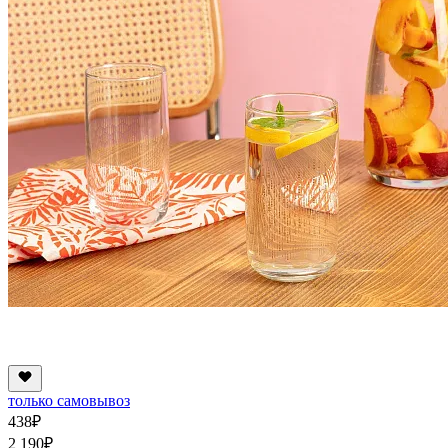
только самовывоз
438
₽
2 190
₽