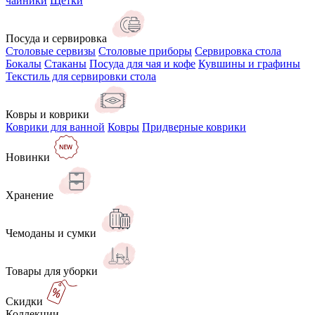
чайники
Щётки
Посуда и сервировка
Столовые сервизы
Столовые приборы
Сервировка стола
Бокалы
Стаканы
Посуда для чая и кофе
Кувшины и графины
Текстиль для сервировки стола
Ковры и коврики
Коврики для ванной
Ковры
Придверные коврики
Новинки
Хранение
Чемоданы и сумки
Товары для уборки
Скидки
Коллекции