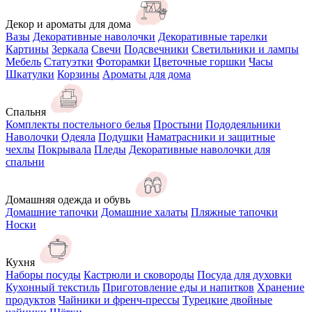
Декор и ароматы для дома
Вазы
Декоративные наволочки
Декоративные тарелки
Картины
Зеркала
Свечи
Подсвечники
Светильники и лампы
Мебель
Статуэтки
Фоторамки
Цветочные горшки
Часы
Шкатулки
Корзины
Ароматы для дома
Спальня
Комплекты постельного белья
Простыни
Пододеяльники
Наволочки
Одеяла
Подушки
Наматрасники и защитные
чехлы
Покрывала
Пледы
Декоративные наволочки для
спальни
Домашняя одежда и обувь
Домашние тапочки
Домашние халаты
Пляжные тапочки
Носки
Кухня
Наборы посуды
Кастрюли и сковороды
Посуда для духовки
Кухонный текстиль
Приготовление еды и напитков
Хранение
продуктов
Чайники и френч-прессы
Турецкие двойные