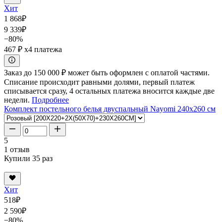
Хит
1 868
₽
9 339
₽
−80%
467 ₽
x4 платежа
Заказ до 150 000 ₽ может быть оформлен с оплатой частями.
Списание происходит равными долями, первый платеж
списывается сразу, 4 остальных платежа вносится каждые две
недели.
Подробнее
Комплект постельного белья двуспальный Nayomi 240x260 см
5
1 отзыв
Купили 35 раз
Хит
518
₽
2 590
₽
−80%