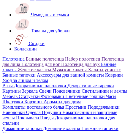
Чемоданы и сумки
Товары для уборки
Скидки
Коллекции
Полотенца
Банные полотенца
Набор полотенец
Полотенца
для лица
Полотенца для ног
Полотенца для рук
Банные
халаты
Женские халаты
Мужские халаты
Халаты унисекс
Банные тапочки
Аксессуары для ванной комнаты
Коврики
Уход за лицом и телом
Вазы
Декоративные наволочки
Декоративные тарелки
Картины
Зеркала
Свечи
Подсвечники
Светильники и лампы
Мебель
Статуэтки
Фоторамки
Цветочные горшки
Часы
Шкатулки
Корзины
Ароматы для дома
Комплекты постельного белья
Простыни
Пододеяльники
Наволочки
Одеяла
Подушки
Наматрасники и защитные
чехлы
Покрывала
Пледы
Декоративные наволочки для
спальни
Домашние тапочки
Домашние халаты
Пляжные тапочки