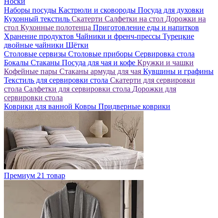
Носки
Наборы посуды
Кастрюли и сковороды
Посуда для духовки
Кухонный текстиль
Скатерти
Салфетки на стол
Дорожки на
стол
Кухонные полотенца
Приготовление еды и напитков
Хранение продуктов
Чайники и френч-прессы
Турецкие
двойные чайники
Щётки
Столовые сервизы
Столовые приборы
Сервировка стола
Бокалы
Стаканы
Посуда для чая и кофе
Кружки и чашки
Кофейные пары
Стаканы армуды для чая
Кувшины и графины
Текстиль для сервировки стола
Скатерти для сервировки
стола
Салфетки для сервировки стола
Дорожки для
сервировки стола
Коврики для ванной
Ковры
Придверные коврики
Премиум
21 товар