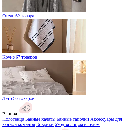
Отель
62 товара
Круиз
67 товаров
Лето
56 товаров
Ванная
Полотенца
Банные халаты
Банные тапочки
Аксессуары для
ванной комнаты
Коврики
Уход за лицом и телом