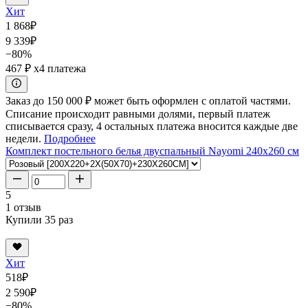
Хит
1 868
₽
9 339
₽
−80%
467 ₽
x4 платежа
Заказ до 150 000 ₽ может быть оформлен с оплатой частями.
Списание происходит равными долями, первый платеж
списывается сразу, 4 остальных платежа вносится каждые две
недели.
Подробнее
Комплект постельного белья двуспальный Nayomi 240x260 см
5
1 отзыв
Купили 35 раз
Хит
518
₽
2 590
₽
−80%