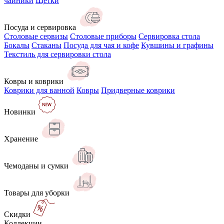
чайники
Щётки
Посуда и сервировка
Столовые сервизы
Столовые приборы
Сервировка стола
Бокалы
Стаканы
Посуда для чая и кофе
Кувшины и графины
Текстиль для сервировки стола
Ковры и коврики
Коврики для ванной
Ковры
Придверные коврики
Новинки
Хранение
Чемоданы и сумки
Товары для уборки
Скидки
Коллекции