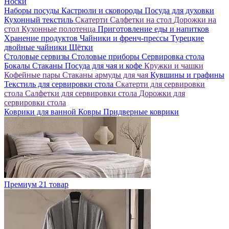
Носки
Наборы посуды
Кастрюли и сковороды
Посуда для духовки
Кухонный текстиль
Скатерти
Салфетки на стол
Дорожки на
стол
Кухонные полотенца
Приготовление еды и напитков
Хранение продуктов
Чайники и френч-прессы
Турецкие
двойные чайники
Щётки
Столовые сервизы
Столовые приборы
Сервировка стола
Бокалы
Стаканы
Посуда для чая и кофе
Кружки и чашки
Кофейные пары
Стаканы армуды для чая
Кувшины и графины
Текстиль для сервировки стола
Скатерти для сервировки
стола
Салфетки для сервировки стола
Дорожки для
сервировки стола
Коврики для ванной
Ковры
Придверные коврики
Премиум
21 товар