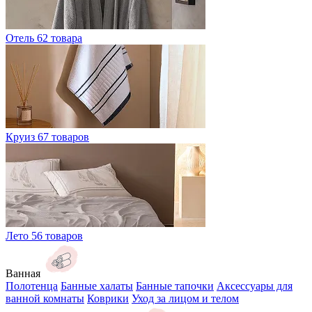
Отель
62 товара
Круиз
67 товаров
Лето
56 товаров
Ванная
Полотенца
Банные халаты
Банные тапочки
Аксессуары для
ванной комнаты
Коврики
Уход за лицом и телом