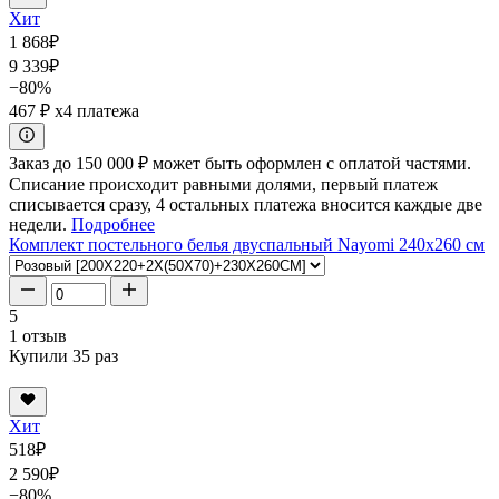
Хит
1 868
₽
9 339
₽
−80%
467 ₽
x4 платежа
Заказ до 150 000 ₽ может быть оформлен с оплатой частями.
Списание происходит равными долями, первый платеж
списывается сразу, 4 остальных платежа вносится каждые две
недели.
Подробнее
Комплект постельного белья двуспальный Nayomi 240x260 см
5
1 отзыв
Купили 35 раз
Хит
518
₽
2 590
₽
−80%