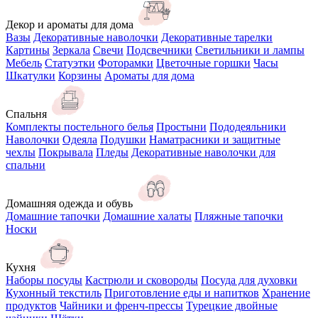
Декор и ароматы для дома
Вазы
Декоративные наволочки
Декоративные тарелки
Картины
Зеркала
Свечи
Подсвечники
Светильники и лампы
Мебель
Статуэтки
Фоторамки
Цветочные горшки
Часы
Шкатулки
Корзины
Ароматы для дома
Спальня
Комплекты постельного белья
Простыни
Пододеяльники
Наволочки
Одеяла
Подушки
Наматрасники и защитные
чехлы
Покрывала
Пледы
Декоративные наволочки для
спальни
Домашняя одежда и обувь
Домашние тапочки
Домашние халаты
Пляжные тапочки
Носки
Кухня
Наборы посуды
Кастрюли и сковороды
Посуда для духовки
Кухонный текстиль
Приготовление еды и напитков
Хранение
продуктов
Чайники и френч-прессы
Турецкие двойные