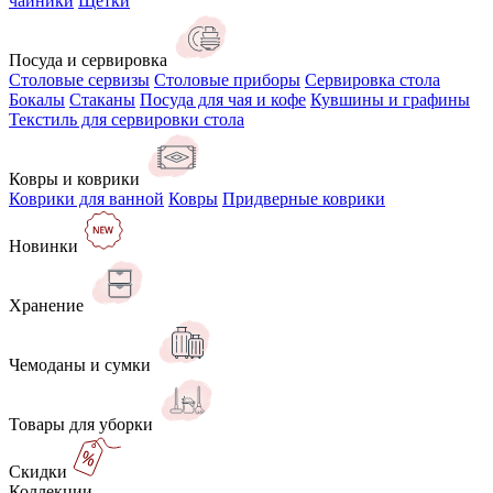
чайники
Щётки
Посуда и сервировка
Столовые сервизы
Столовые приборы
Сервировка стола
Бокалы
Стаканы
Посуда для чая и кофе
Кувшины и графины
Текстиль для сервировки стола
Ковры и коврики
Коврики для ванной
Ковры
Придверные коврики
Новинки
Хранение
Чемоданы и сумки
Товары для уборки
Скидки
Коллекции