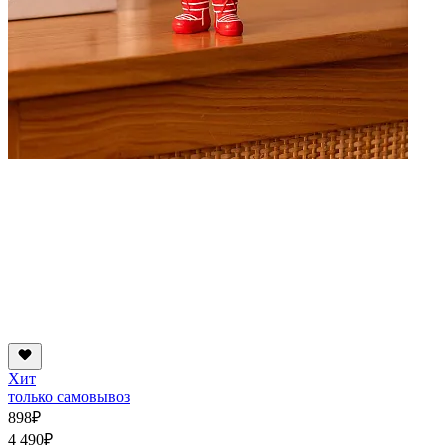
Хит
только самовывоз
898
₽
4 490
₽