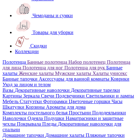
Чемоданы и сумки
Товары для уборки
Скидки
Коллекции
Полотенца
Банные полотенца
Набор полотенец
Полотенца
для лица
Полотенца для ног
Полотенца для рук
Банные
халаты
Женские халаты
Мужские халаты
Халаты унисекс
Банные тапочки
Аксессуары для ванной комнаты
Коврики
Уход за лицом и телом
Вазы
Декоративные наволочки
Декоративные тарелки
Картины
Зеркала
Свечи
Подсвечники
Светильники и лампы
Мебель
Статуэтки
Фоторамки
Цветочные горшки
Часы
Шкатулки
Корзины
Ароматы для дома
Комплекты постельного белья
Простыни
Пододеяльники
Наволочки
Одеяла
Подушки
Наматрасники и защитные
чехлы
Покрывала
Пледы
Декоративные наволочки для
спальни
Домашние тапочки
Домашние халаты
Пляжные тапочки