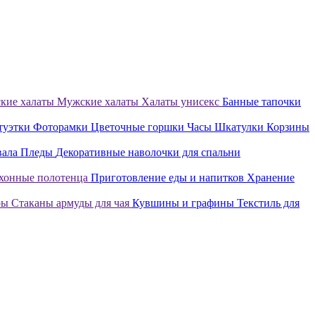
кие халаты
Мужские халаты
Халаты унисекс
Банные тапочки
туэтки
Фоторамки
Цветочные горшки
Часы
Шкатулки
Корзины
вала
Пледы
Декоративные наволочки для спальни
хонные полотенца
Приготовление еды и напитков
Хранение
ры
Стаканы армуды для чая
Кувшины и графины
Текстиль для