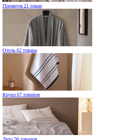
Премиум
21 товар
Отель
62 товара
Круиз
67 товаров
Лето
56 товаров