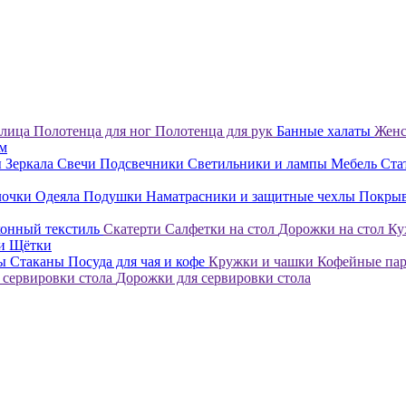
 лица
Полотенца для ног
Полотенца для рук
Банные халаты
Женс
ом
ы
Зеркала
Свечи
Подсвечники
Светильники и лампы
Мебель
Ста
лочки
Одеяла
Подушки
Наматрасники и защитные чехлы
Покры
онный текстиль
Скатерти
Салфетки на стол
Дорожки на стол
Ку
ки
Щётки
лы
Стаканы
Посуда для чая и кофе
Кружки и чашки
Кофейные па
 сервировки стола
Дорожки для сервировки стола