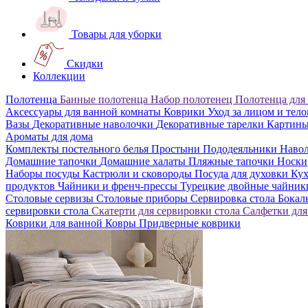
Товары для уборки
Скидки
Коллекции
Полотенца
Банные полотенца
Набор полотенец
Полотенца для
Аксессуары для ванной комнаты
Коврики
Уход за лицом и тел
Вазы
Декоративные наволочки
Декоративные тарелки
Картин
Ароматы для дома
Комплекты постельного белья
Простыни
Пододеяльники
Наво
Домашние тапочки
Домашние халаты
Пляжные тапочки
Носки
Наборы посуды
Кастрюли и сковороды
Посуда для духовки
Кух
продуктов
Чайники и френч-прессы
Турецкие двойные чайни
Столовые сервизы
Столовые приборы
Сервировка стола
Бока
сервировки стола
Скатерти для сервировки стола
Салфетки для
Коврики для ванной
Ковры
Придверные коврики