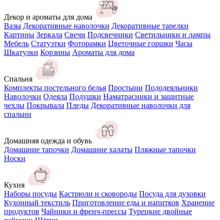
Декор и ароматы для дома
Вазы
Декоративные наволочки
Декоративные тарелки
Картины
Зеркала
Свечи
Подсвечники
Светильники и лампы
Мебель
Статуэтки
Фоторамки
Цветочные горшки
Часы
Шкатулки
Корзины
Ароматы для дома
Спальня
Комплекты постельного белья
Простыни
Пододеяльники
Наволочки
Одеяла
Подушки
Наматрасники и защитные
чехлы
Покрывала
Пледы
Декоративные наволочки для
спальни
Домашняя одежда и обувь
Домашние тапочки
Домашние халаты
Пляжные тапочки
Носки
Кухня
Наборы посуды
Кастрюли и сковороды
Посуда для духовки
Кухонный текстиль
Приготовление еды и напитков
Хранение
продуктов
Чайники и френч-прессы
Турецкие двойные