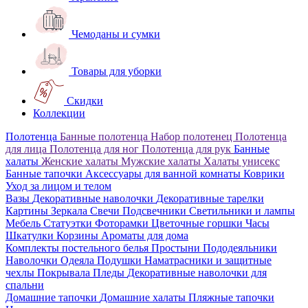
Чемоданы и сумки
Товары для уборки
Скидки
Коллекции
Полотенца
Банные полотенца
Набор полотенец
Полотенца
для лица
Полотенца для ног
Полотенца для рук
Банные
халаты
Женские халаты
Мужские халаты
Халаты унисекс
Банные тапочки
Аксессуары для ванной комнаты
Коврики
Уход за лицом и телом
Вазы
Декоративные наволочки
Декоративные тарелки
Картины
Зеркала
Свечи
Подсвечники
Светильники и лампы
Мебель
Статуэтки
Фоторамки
Цветочные горшки
Часы
Шкатулки
Корзины
Ароматы для дома
Комплекты постельного белья
Простыни
Пододеяльники
Наволочки
Одеяла
Подушки
Наматрасники и защитные
чехлы
Покрывала
Пледы
Декоративные наволочки для
спальни
Домашние тапочки
Домашние халаты
Пляжные тапочки