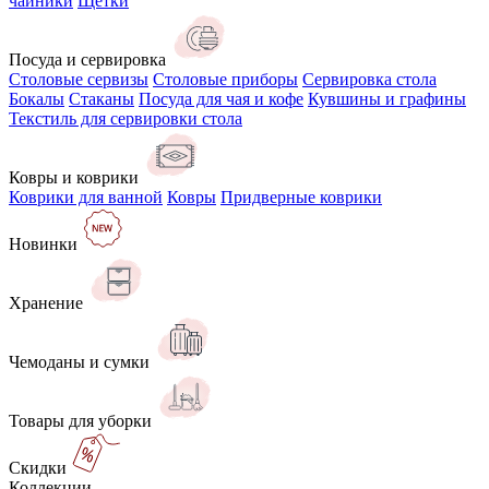
чайники
Щётки
Посуда и сервировка
Столовые сервизы
Столовые приборы
Сервировка стола
Бокалы
Стаканы
Посуда для чая и кофе
Кувшины и графины
Текстиль для сервировки стола
Ковры и коврики
Коврики для ванной
Ковры
Придверные коврики
Новинки
Хранение
Чемоданы и сумки
Товары для уборки
Скидки
Коллекции