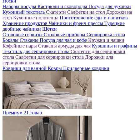
Носки
Наборы посуды
Кастрюли и сковороды
Посуда для духовки
Кухонный текстиль
Скатерти
Салфетки на стол
Дорожки на
стол
Кухонные полотенца
Приготовление еды и напитков
Хранение продуктов
Чайники и френч-прессы
Турецкие
двойные чайники
Щётки
Столовые сервизы
Столовые приборы
Сервировка стола
Бокалы
Стаканы
Посуда для чая и кофе
Кружки и чашки
Кофейные пары
Стаканы армуды для чая
Кувшины и графины
Текстиль для сервировки стола
Скатерти для сервировки
стола
Салфетки для сервировки стола
Дорожки для
сервировки стола
Коврики для ванной
Ковры
Придверные коврики
Премиум
21 товар