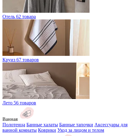
Отель
62 товара
Круиз
67 товаров
Лето
56 товаров
Ванная
Полотенца
Банные халаты
Банные тапочки
Аксессуары для
ванной комнаты
Коврики
Уход за лицом и телом