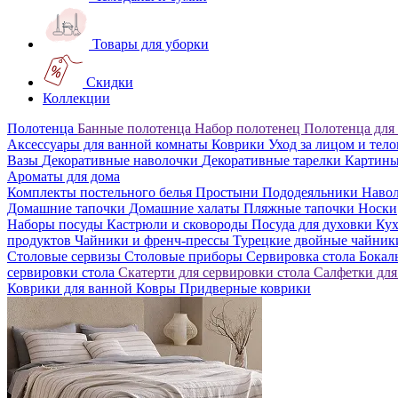
Товары для уборки
Скидки
Коллекции
Полотенца
Банные полотенца
Набор полотенец
Полотенца для
Аксессуары для ванной комнаты
Коврики
Уход за лицом и тел
Вазы
Декоративные наволочки
Декоративные тарелки
Картин
Ароматы для дома
Комплекты постельного белья
Простыни
Пододеяльники
Наво
Домашние тапочки
Домашние халаты
Пляжные тапочки
Носки
Наборы посуды
Кастрюли и сковороды
Посуда для духовки
Кух
продуктов
Чайники и френч-прессы
Турецкие двойные чайни
Столовые сервизы
Столовые приборы
Сервировка стола
Бока
сервировки стола
Скатерти для сервировки стола
Салфетки для
Коврики для ванной
Ковры
Придверные коврики