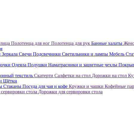
 лица
Полотенца для ног
Полотенца для рук
Банные халаты
Женс
ом
ы
Зеркала
Свечи
Подсвечники
Светильники и лампы
Мебель
Ста
лочки
Одеяла
Подушки
Наматрасники и защитные чехлы
Покры
онный текстиль
Скатерти
Салфетки на стол
Дорожки на стол
Ку
ки
Щётки
лы
Стаканы
Посуда для чая и кофе
Кружки и чашки
Кофейные па
 сервировки стола
Дорожки для сервировки стола