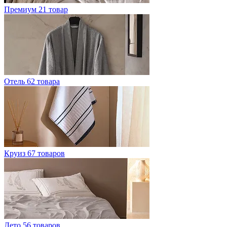
Премиум
21 товар
Отель
62 товара
Круиз
67 товаров
Лето
56 товаров