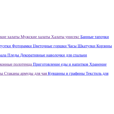
кие халаты
Мужские халаты
Халаты унисекс
Банные тапочки
туэтки
Фоторамки
Цветочные горшки
Часы
Шкатулки
Корзины
вала
Пледы
Декоративные наволочки для спальни
хонные полотенца
Приготовление еды и напитков
Хранение
ры
Стаканы армуды для чая
Кувшины и графины
Текстиль для