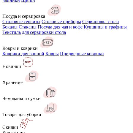
чайники
Щётки
Посуда и сервировка
Столовые сервизы
Столовые приборы
Сервировка стола
Бокалы
Стаканы
Посуда для чая и кофе
Кувшины и графины
Текстиль для сервировки стола
Ковры и коврики
Коврики для ванной
Ковры
Придверные коврики
Новинки
Хранение
Чемоданы и сумки
Товары для уборки
Скидки
Коллекции