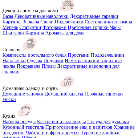
Декор и ароматы для дома
Вазы
Декоративные наволочки
Декоративные тарелки
Картины
Зеркала
Свечи
Подсвечники
Светильники и лампы
Мебель
Статуэтки
Фоторамки
Цветочные горшки
Часы
Шкатулки
Корзины
Ароматы для дома
Спальня
Комплекты постельного белья
Простыни
Пододеяльники
Наволочки
Одеяла
Подушки
Наматрасники и защитные
чехлы
Покрывала
Пледы
Декоративные наволочки для
спальни
Домашняя одежда и обувь
Домашние тапочки
Домашние халаты
Пляжные тапочки
Носки
Кухня
Наборы посуды
Кастрюли и сковороды
Посуда для духовки
Кухонный текстиль
Приготовление еды и напитков
Хранение
продуктов
Чайники и френч-прессы
Турецкие двойные