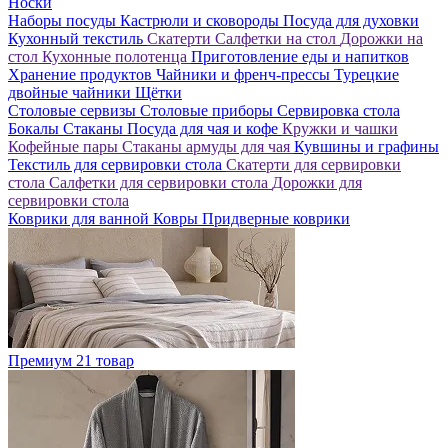
Носки
Наборы посуды
Кастрюли и сковороды
Посуда для духовки
Кухонный текстиль
Скатерти
Салфетки на стол
Дорожки на
стол
Кухонные полотенца
Приготовление еды и напитков
Хранение продуктов
Чайники и френч-прессы
Турецкие
двойные чайники
Щётки
Столовые сервизы
Столовые приборы
Сервировка стола
Бокалы
Стаканы
Посуда для чая и кофе
Кружки и чашки
Кофейные пары
Стаканы армуды для чая
Кувшины и графины
Текстиль для сервировки стола
Скатерти для сервировки
стола
Салфетки для сервировки стола
Дорожки для
сервировки стола
Коврики для ванной
Ковры
Придверные коврики
Премиум
21 товар