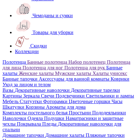
Чемоданы и сумки
Товары для уборки
Скидки
Коллекции
Полотенца
Банные полотенца
Набор полотенец
Полотенца
для лица
Полотенца для ног
Полотенца для рук
Банные
халаты
Женские халаты
Мужские халаты
Халаты унисекс
Банные тапочки
Аксессуары для ванной комнаты
Коврики
Уход за лицом и телом
Вазы
Декоративные наволочки
Декоративные тарелки
Картины
Зеркала
Свечи
Подсвечники
Светильники и лампы
Мебель
Статуэтки
Фоторамки
Цветочные горшки
Часы
Шкатулки
Корзины
Ароматы для дома
Комплекты постельного белья
Простыни
Пододеяльники
Наволочки
Одеяла
Подушки
Наматрасники и защитные
чехлы
Покрывала
Пледы
Декоративные наволочки для
спальни
Домашние тапочки
Домашние халаты
Пляжные тапочки