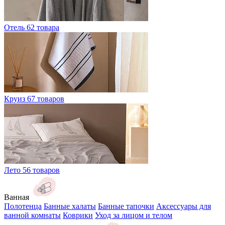
Отель
62 товара
Круиз
67 товаров
Лето
56 товаров
Ванная
Полотенца
Банные халаты
Банные тапочки
Аксессуары для
ванной комнаты
Коврики
Уход за лицом и телом