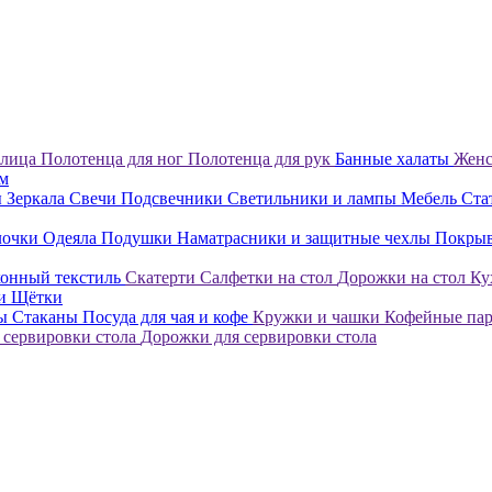
 лица
Полотенца для ног
Полотенца для рук
Банные халаты
Женс
ом
ы
Зеркала
Свечи
Подсвечники
Светильники и лампы
Мебель
Ста
лочки
Одеяла
Подушки
Наматрасники и защитные чехлы
Покры
онный текстиль
Скатерти
Салфетки на стол
Дорожки на стол
Ку
ки
Щётки
лы
Стаканы
Посуда для чая и кофе
Кружки и чашки
Кофейные па
 сервировки стола
Дорожки для сервировки стола