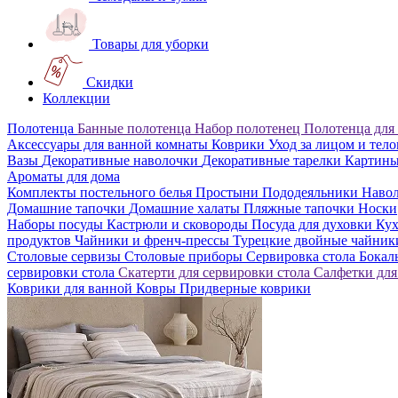
Товары для уборки
Скидки
Коллекции
Полотенца
Банные полотенца
Набор полотенец
Полотенца для
Аксессуары для ванной комнаты
Коврики
Уход за лицом и тел
Вазы
Декоративные наволочки
Декоративные тарелки
Картин
Ароматы для дома
Комплекты постельного белья
Простыни
Пододеяльники
Наво
Домашние тапочки
Домашние халаты
Пляжные тапочки
Носки
Наборы посуды
Кастрюли и сковороды
Посуда для духовки
Кух
продуктов
Чайники и френч-прессы
Турецкие двойные чайни
Столовые сервизы
Столовые приборы
Сервировка стола
Бока
сервировки стола
Скатерти для сервировки стола
Салфетки для
Коврики для ванной
Ковры
Придверные коврики