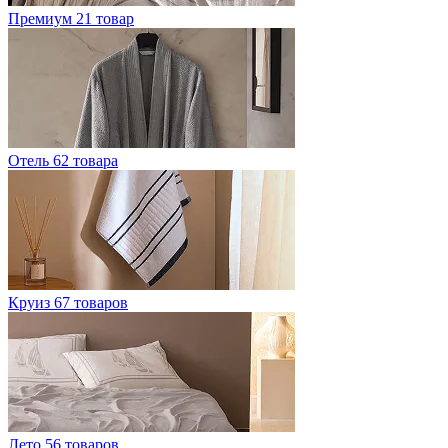
Премиум
21 товар
Отель
62 товара
Круиз
67 товаров
Лето
56 товаров