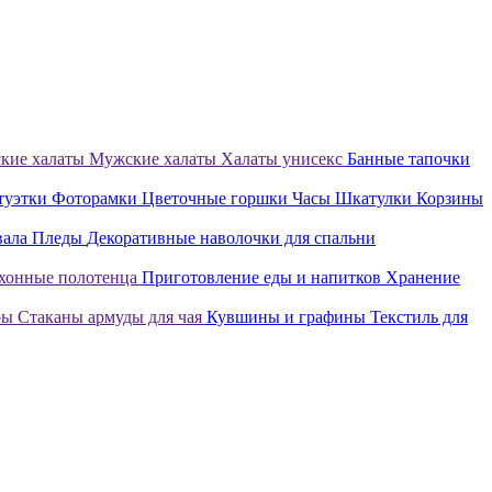
кие халаты
Мужские халаты
Халаты унисекс
Банные тапочки
туэтки
Фоторамки
Цветочные горшки
Часы
Шкатулки
Корзины
вала
Пледы
Декоративные наволочки для спальни
хонные полотенца
Приготовление еды и напитков
Хранение
ры
Стаканы армуды для чая
Кувшины и графины
Текстиль для