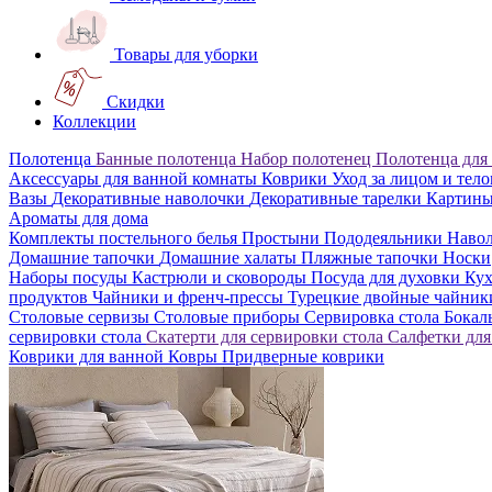
Товары для уборки
Скидки
Коллекции
Полотенца
Банные полотенца
Набор полотенец
Полотенца для
Аксессуары для ванной комнаты
Коврики
Уход за лицом и тел
Вазы
Декоративные наволочки
Декоративные тарелки
Картин
Ароматы для дома
Комплекты постельного белья
Простыни
Пододеяльники
Наво
Домашние тапочки
Домашние халаты
Пляжные тапочки
Носки
Наборы посуды
Кастрюли и сковороды
Посуда для духовки
Кух
продуктов
Чайники и френч-прессы
Турецкие двойные чайни
Столовые сервизы
Столовые приборы
Сервировка стола
Бока
сервировки стола
Скатерти для сервировки стола
Салфетки для
Коврики для ванной
Ковры
Придверные коврики