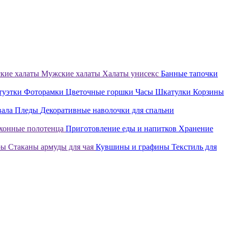
кие халаты
Мужские халаты
Халаты унисекс
Банные тапочки
туэтки
Фоторамки
Цветочные горшки
Часы
Шкатулки
Корзины
вала
Пледы
Декоративные наволочки для спальни
хонные полотенца
Приготовление еды и напитков
Хранение
ры
Стаканы армуды для чая
Кувшины и графины
Текстиль для