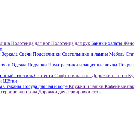
 лица
Полотенца для ног
Полотенца для рук
Банные халаты
Женс
ом
ы
Зеркала
Свечи
Подсвечники
Светильники и лампы
Мебель
Ста
лочки
Одеяла
Подушки
Наматрасники и защитные чехлы
Покры
онный текстиль
Скатерти
Салфетки на стол
Дорожки на стол
Ку
ки
Щётки
лы
Стаканы
Посуда для чая и кофе
Кружки и чашки
Кофейные па
 сервировки стола
Дорожки для сервировки стола