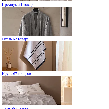
Премиум
21 товар
Отель
62 товара
Круиз
67 товаров
Лето
56 товаров