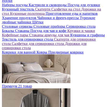
Носки
Наборы посуды
Кастрюли и сковороды
Посуда для духовки
Кухонный текстиль
Скатерти
Салфетки на стол
Дорожки на
стол
Кухонные полотенца
Приготовление еды и напитков
Хранение продуктов
Чайники и френч-прессы
Турецкие
двойные чайники
Щётки
Столовые сервизы
Столовые приборы
Сервировка стола
Бокалы
Стаканы
Посуда для чая и кофе
Кружки и чашки
Кофейные пары
Стаканы армуды для чая
Кувшины и графины
Текстиль для сервировки стола
Скатерти для сервировки
стола
Салфетки для сервировки стола
Дорожки для
сервировки стола
Коврики для ванной
Ковры
Придверные коврики
Премиум
21 товар