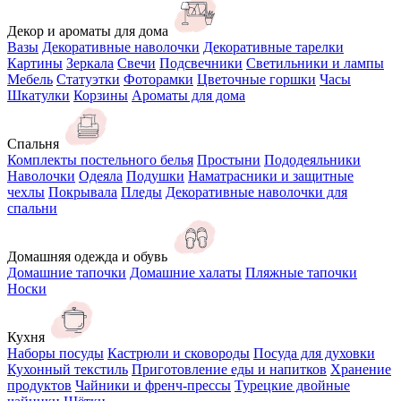
Декор и ароматы для дома
Вазы
Декоративные наволочки
Декоративные тарелки
Картины
Зеркала
Свечи
Подсвечники
Светильники и лампы
Мебель
Статуэтки
Фоторамки
Цветочные горшки
Часы
Шкатулки
Корзины
Ароматы для дома
Спальня
Комплекты постельного белья
Простыни
Пододеяльники
Наволочки
Одеяла
Подушки
Наматрасники и защитные
чехлы
Покрывала
Пледы
Декоративные наволочки для
спальни
Домашняя одежда и обувь
Домашние тапочки
Домашние халаты
Пляжные тапочки
Носки
Кухня
Наборы посуды
Кастрюли и сковороды
Посуда для духовки
Кухонный текстиль
Приготовление еды и напитков
Хранение
продуктов
Чайники и френч-прессы
Турецкие двойные