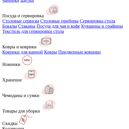
чайники
Щётки
Посуда и сервировка
Столовые сервизы
Столовые приборы
Сервировка стола
Бокалы
Стаканы
Посуда для чая и кофе
Кувшины и графины
Текстиль для сервировки стола
Ковры и коврики
Коврики для ванной
Ковры
Придверные коврики
Новинки
Хранение
Чемоданы и сумки
Товары для уборки
Скидки
Коллекции