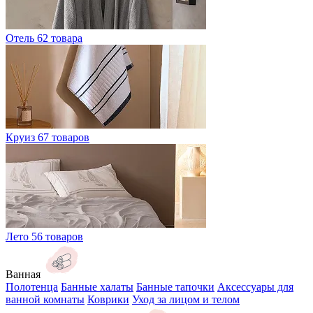
Отель
62 товара
Круиз
67 товаров
Лето
56 товаров
Ванная
Полотенца
Банные халаты
Банные тапочки
Аксессуары для
ванной комнаты
Коврики
Уход за лицом и телом