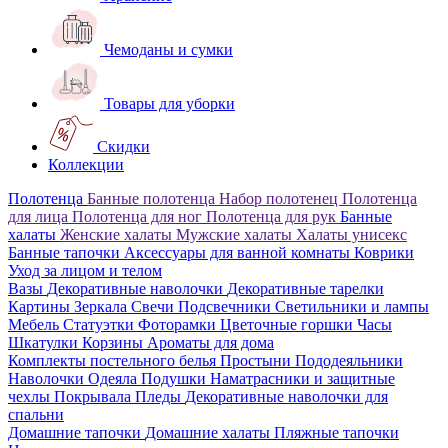
Чемоданы и сумки
Товары для уборки
Скидки
Коллекции
Полотенца
Банные полотенца
Набор полотенец
Полотенца
для лица
Полотенца для ног
Полотенца для рук
Банные
халаты
Женские халаты
Мужские халаты
Халаты унисекс
Банные тапочки
Аксессуары для ванной комнаты
Коврики
Уход за лицом и телом
Вазы
Декоративные наволочки
Декоративные тарелки
Картины
Зеркала
Свечи
Подсвечники
Светильники и лампы
Мебель
Статуэтки
Фоторамки
Цветочные горшки
Часы
Шкатулки
Корзины
Ароматы для дома
Комплекты постельного белья
Простыни
Пододеяльники
Наволочки
Одеяла
Подушки
Наматрасники и защитные
чехлы
Покрывала
Пледы
Декоративные наволочки для
спальни
Домашние тапочки
Домашние халаты
Пляжные тапочки