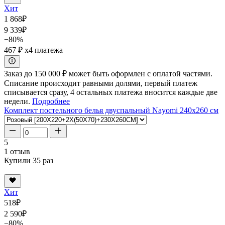
Хит
1 868
₽
9 339
₽
−80%
467 ₽
x4 платежа
Заказ до 150 000 ₽ может быть оформлен с оплатой частями.
Списание происходит равными долями, первый платеж
списывается сразу, 4 остальных платежа вносится каждые две
недели.
Подробнее
Комплект постельного белья двуспальный Nayomi 240x260 см
5
1 отзыв
Купили 35 раз
Хит
518
₽
2 590
₽
−80%