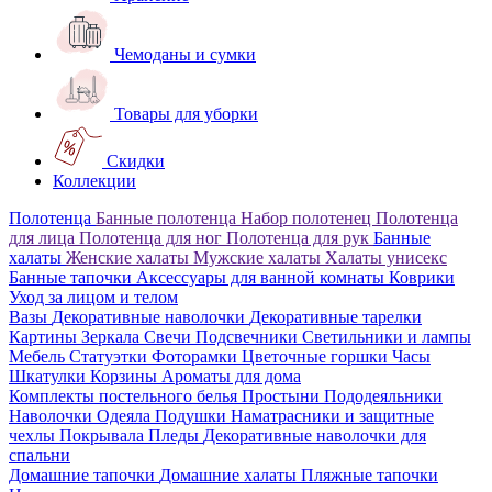
Чемоданы и сумки
Товары для уборки
Скидки
Коллекции
Полотенца
Банные полотенца
Набор полотенец
Полотенца
для лица
Полотенца для ног
Полотенца для рук
Банные
халаты
Женские халаты
Мужские халаты
Халаты унисекс
Банные тапочки
Аксессуары для ванной комнаты
Коврики
Уход за лицом и телом
Вазы
Декоративные наволочки
Декоративные тарелки
Картины
Зеркала
Свечи
Подсвечники
Светильники и лампы
Мебель
Статуэтки
Фоторамки
Цветочные горшки
Часы
Шкатулки
Корзины
Ароматы для дома
Комплекты постельного белья
Простыни
Пододеяльники
Наволочки
Одеяла
Подушки
Наматрасники и защитные
чехлы
Покрывала
Пледы
Декоративные наволочки для
спальни
Домашние тапочки
Домашние халаты
Пляжные тапочки