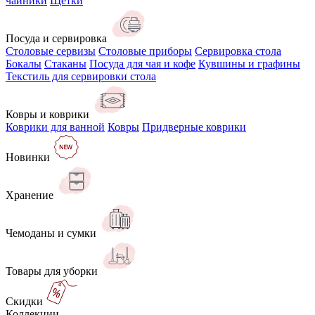
чайники
Щётки
Посуда и сервировка
Столовые сервизы
Столовые приборы
Сервировка стола
Бокалы
Стаканы
Посуда для чая и кофе
Кувшины и графины
Текстиль для сервировки стола
Ковры и коврики
Коврики для ванной
Ковры
Придверные коврики
Новинки
Хранение
Чемоданы и сумки
Товары для уборки
Скидки
Коллекции