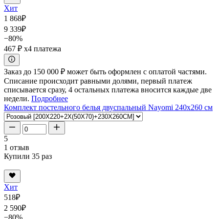
Хит
1 868
₽
9 339
₽
−80%
467 ₽
x4 платежа
Заказ до 150 000 ₽ может быть оформлен с оплатой частями.
Списание происходит равными долями, первый платеж
списывается сразу, 4 остальных платежа вносится каждые две
недели.
Подробнее
Комплект постельного белья двуспальный Nayomi 240x260 см
5
1 отзыв
Купили 35 раз
Хит
518
₽
2 590
₽
−80%