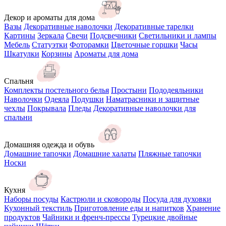
Декор и ароматы для дома
Вазы
Декоративные наволочки
Декоративные тарелки
Картины
Зеркала
Свечи
Подсвечники
Светильники и лампы
Мебель
Статуэтки
Фоторамки
Цветочные горшки
Часы
Шкатулки
Корзины
Ароматы для дома
Спальня
Комплекты постельного белья
Простыни
Пододеяльники
Наволочки
Одеяла
Подушки
Наматрасники и защитные
чехлы
Покрывала
Пледы
Декоративные наволочки для
спальни
Домашняя одежда и обувь
Домашние тапочки
Домашние халаты
Пляжные тапочки
Носки
Кухня
Наборы посуды
Кастрюли и сковороды
Посуда для духовки
Кухонный текстиль
Приготовление еды и напитков
Хранение
продуктов
Чайники и френч-прессы
Турецкие двойные