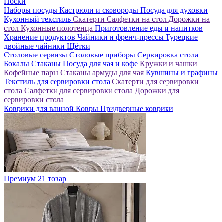
Носки
Наборы посуды
Кастрюли и сковороды
Посуда для духовки
Кухонный текстиль
Скатерти
Салфетки на стол
Дорожки на
стол
Кухонные полотенца
Приготовление еды и напитков
Хранение продуктов
Чайники и френч-прессы
Турецкие
двойные чайники
Щётки
Столовые сервизы
Столовые приборы
Сервировка стола
Бокалы
Стаканы
Посуда для чая и кофе
Кружки и чашки
Кофейные пары
Стаканы армуды для чая
Кувшины и графины
Текстиль для сервировки стола
Скатерти для сервировки
стола
Салфетки для сервировки стола
Дорожки для
сервировки стола
Коврики для ванной
Ковры
Придверные коврики
Премиум
21 товар