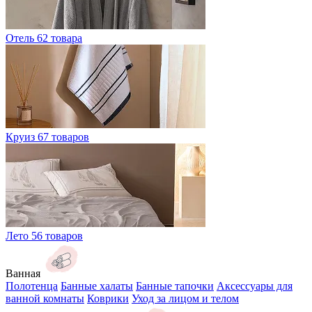
Отель
62 товара
Круиз
67 товаров
Лето
56 товаров
Ванная
Полотенца
Банные халаты
Банные тапочки
Аксессуары для
ванной комнаты
Коврики
Уход за лицом и телом