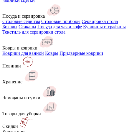
чайники
Щётки
Посуда и сервировка
Столовые сервизы
Столовые приборы
Сервировка стола
Бокалы
Стаканы
Посуда для чая и кофе
Кувшины и графины
Текстиль для сервировки стола
Ковры и коврики
Коврики для ванной
Ковры
Придверные коврики
Новинки
Хранение
Чемоданы и сумки
Товары для уборки
Скидки
Коллекции