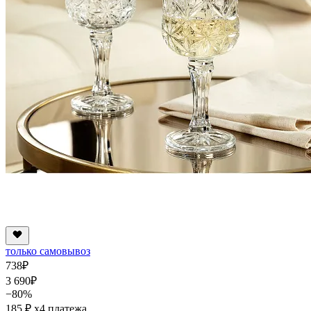
только самовывоз
738
₽
3 690
₽
−80%
185 ₽
x4 платежа