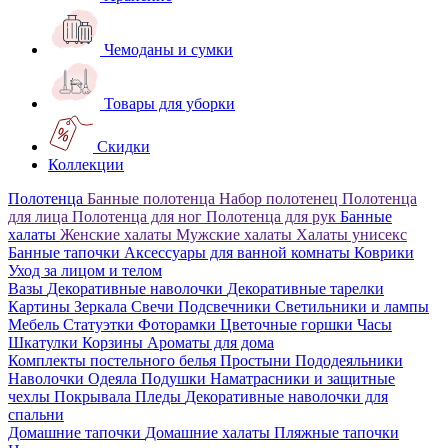
Чемоданы и сумки
Товары для уборки
Скидки
Коллекции
Полотенца
Банные полотенца
Набор полотенец
Полотенца
для лица
Полотенца для ног
Полотенца для рук
Банные
халаты
Женские халаты
Мужские халаты
Халаты унисекс
Банные тапочки
Аксессуары для ванной комнаты
Коврики
Уход за лицом и телом
Вазы
Декоративные наволочки
Декоративные тарелки
Картины
Зеркала
Свечи
Подсвечники
Светильники и лампы
Мебель
Статуэтки
Фоторамки
Цветочные горшки
Часы
Шкатулки
Корзины
Ароматы для дома
Комплекты постельного белья
Простыни
Пододеяльники
Наволочки
Одеяла
Подушки
Наматрасники и защитные
чехлы
Покрывала
Пледы
Декоративные наволочки для
спальни
Домашние тапочки
Домашние халаты
Пляжные тапочки