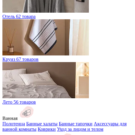
Отель
62 товара
Круиз
67 товаров
Лето
56 товаров
Ванная
Полотенца
Банные халаты
Банные тапочки
Аксессуары для
ванной комнаты
Коврики
Уход за лицом и телом