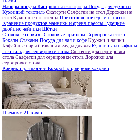
Носки
Наборы посуды
Кастрюли и сковороды
Посуда для духовки
Кухонный текстиль
Скатерти
Салфетки на стол
Дорожки на
стол
Кухонные полотенца
Приготовление еды и напитков
Хранение продуктов
Чайники и френч-прессы
Турецкие
двойные чайники
Щётки
Столовые сервизы
Столовые приборы
Сервировка стола
Бокалы
Стаканы
Посуда для чая и кофе
Кружки и чашки
Кофейные пары
Стаканы армуды для чая
Кувшины и графины
Текстиль для сервировки стола
Скатерти для сервировки
стола
Салфетки для сервировки стола
Дорожки для
сервировки стола
Коврики для ванной
Ковры
Придверные коврики
Премиум
21 товар