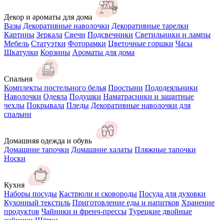
Декор и ароматы для дома
Вазы
Декоративные наволочки
Декоративные тарелки
Картины
Зеркала
Свечи
Подсвечники
Светильники и лампы
Мебель
Статуэтки
Фоторамки
Цветочные горшки
Часы
Шкатулки
Корзины
Ароматы для дома
Спальня
Комплекты постельного белья
Простыни
Пододеяльники
Наволочки
Одеяла
Подушки
Наматрасники и защитные
чехлы
Покрывала
Пледы
Декоративные наволочки для
спальни
Домашняя одежда и обувь
Домашние тапочки
Домашние халаты
Пляжные тапочки
Носки
Кухня
Наборы посуды
Кастрюли и сковороды
Посуда для духовки
Кухонный текстиль
Приготовление еды и напитков
Хранение
продуктов
Чайники и френч-прессы
Турецкие двойные