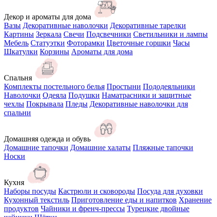
Декор и ароматы для дома
Вазы
Декоративные наволочки
Декоративные тарелки
Картины
Зеркала
Свечи
Подсвечники
Светильники и лампы
Мебель
Статуэтки
Фоторамки
Цветочные горшки
Часы
Шкатулки
Корзины
Ароматы для дома
Спальня
Комплекты постельного белья
Простыни
Пододеяльники
Наволочки
Одеяла
Подушки
Наматрасники и защитные
чехлы
Покрывала
Пледы
Декоративные наволочки для
спальни
Домашняя одежда и обувь
Домашние тапочки
Домашние халаты
Пляжные тапочки
Носки
Кухня
Наборы посуды
Кастрюли и сковороды
Посуда для духовки
Кухонный текстиль
Приготовление еды и напитков
Хранение
продуктов
Чайники и френч-прессы
Турецкие двойные