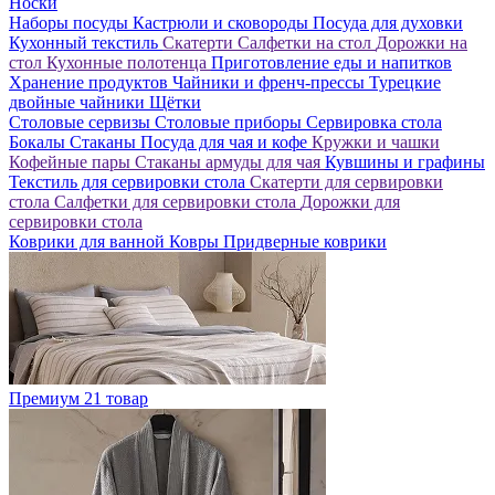
Носки
Наборы посуды
Кастрюли и сковороды
Посуда для духовки
Кухонный текстиль
Скатерти
Салфетки на стол
Дорожки на
стол
Кухонные полотенца
Приготовление еды и напитков
Хранение продуктов
Чайники и френч-прессы
Турецкие
двойные чайники
Щётки
Столовые сервизы
Столовые приборы
Сервировка стола
Бокалы
Стаканы
Посуда для чая и кофе
Кружки и чашки
Кофейные пары
Стаканы армуды для чая
Кувшины и графины
Текстиль для сервировки стола
Скатерти для сервировки
стола
Салфетки для сервировки стола
Дорожки для
сервировки стола
Коврики для ванной
Ковры
Придверные коврики
Премиум
21 товар