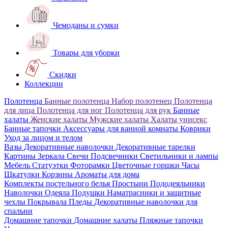
Чемоданы и сумки
Товары для уборки
Скидки
Коллекции
Полотенца
Банные полотенца
Набор полотенец
Полотенца
для лица
Полотенца для ног
Полотенца для рук
Банные
халаты
Женские халаты
Мужские халаты
Халаты унисекс
Банные тапочки
Аксессуары для ванной комнаты
Коврики
Уход за лицом и телом
Вазы
Декоративные наволочки
Декоративные тарелки
Картины
Зеркала
Свечи
Подсвечники
Светильники и лампы
Мебель
Статуэтки
Фоторамки
Цветочные горшки
Часы
Шкатулки
Корзины
Ароматы для дома
Комплекты постельного белья
Простыни
Пододеяльники
Наволочки
Одеяла
Подушки
Наматрасники и защитные
чехлы
Покрывала
Пледы
Декоративные наволочки для
спальни
Домашние тапочки
Домашние халаты
Пляжные тапочки