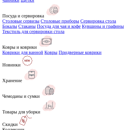
чайники
Щётки
Посуда и сервировка
Столовые сервизы
Столовые приборы
Сервировка стола
Бокалы
Стаканы
Посуда для чая и кофе
Кувшины и графины
Текстиль для сервировки стола
Ковры и коврики
Коврики для ванной
Ковры
Придверные коврики
Новинки
Хранение
Чемоданы и сумки
Товары для уборки
Скидки
Коллекции