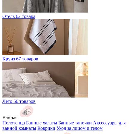
Отель
62 товара
Круиз
67 товаров
Лето
56 товаров
Ванная
Полотенца
Банные халаты
Банные тапочки
Аксессуары для
ванной комнаты
Коврики
Уход за лицом и телом