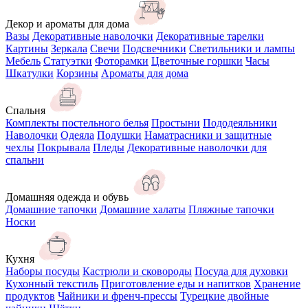
Декор и ароматы для дома
Вазы
Декоративные наволочки
Декоративные тарелки
Картины
Зеркала
Свечи
Подсвечники
Светильники и лампы
Мебель
Статуэтки
Фоторамки
Цветочные горшки
Часы
Шкатулки
Корзины
Ароматы для дома
Спальня
Комплекты постельного белья
Простыни
Пододеяльники
Наволочки
Одеяла
Подушки
Наматрасники и защитные
чехлы
Покрывала
Пледы
Декоративные наволочки для
спальни
Домашняя одежда и обувь
Домашние тапочки
Домашние халаты
Пляжные тапочки
Носки
Кухня
Наборы посуды
Кастрюли и сковороды
Посуда для духовки
Кухонный текстиль
Приготовление еды и напитков
Хранение
продуктов
Чайники и френч-прессы
Турецкие двойные