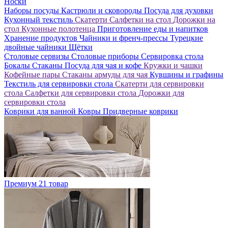
Носки
Наборы посуды
Кастрюли и сковороды
Посуда для духовки
Кухонный текстиль
Скатерти
Салфетки на стол
Дорожки на
стол
Кухонные полотенца
Приготовление еды и напитков
Хранение продуктов
Чайники и френч-прессы
Турецкие
двойные чайники
Щётки
Столовые сервизы
Столовые приборы
Сервировка стола
Бокалы
Стаканы
Посуда для чая и кофе
Кружки и чашки
Кофейные пары
Стаканы армуды для чая
Кувшины и графины
Текстиль для сервировки стола
Скатерти для сервировки
стола
Салфетки для сервировки стола
Дорожки для
сервировки стола
Коврики для ванной
Ковры
Придверные коврики
Премиум
21 товар