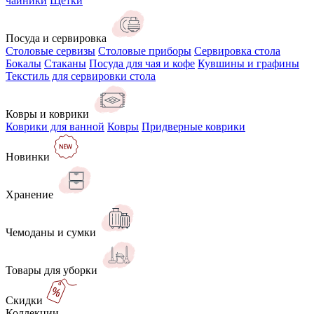
чайники
Щётки
Посуда и сервировка
Столовые сервизы
Столовые приборы
Сервировка стола
Бокалы
Стаканы
Посуда для чая и кофе
Кувшины и графины
Текстиль для сервировки стола
Ковры и коврики
Коврики для ванной
Ковры
Придверные коврики
Новинки
Хранение
Чемоданы и сумки
Товары для уборки
Скидки
Коллекции