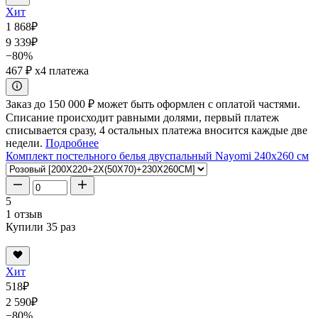
Хит
1 868
₽
9 339
₽
−80%
467 ₽
x4 платежа
Заказ до 150 000 ₽ может быть оформлен с оплатой частями.
Списание происходит равными долями, первый платеж
списывается сразу, 4 остальных платежа вносится каждые две
недели.
Подробнее
Комплект постельного белья двуспальный Nayomi 240x260 см
5
1 отзыв
Купили 35 раз
Хит
518
₽
2 590
₽
−80%