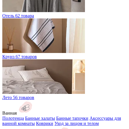
Отель
62 товара
Круиз
67 товаров
Лето
56 товаров
Ванная
Полотенца
Банные халаты
Банные тапочки
Аксессуары для
ванной комнаты
Коврики
Уход за лицом и телом