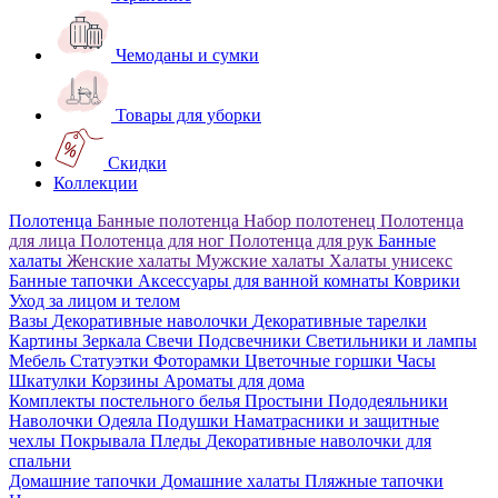
Чемоданы и сумки
Товары для уборки
Скидки
Коллекции
Полотенца
Банные полотенца
Набор полотенец
Полотенца
для лица
Полотенца для ног
Полотенца для рук
Банные
халаты
Женские халаты
Мужские халаты
Халаты унисекс
Банные тапочки
Аксессуары для ванной комнаты
Коврики
Уход за лицом и телом
Вазы
Декоративные наволочки
Декоративные тарелки
Картины
Зеркала
Свечи
Подсвечники
Светильники и лампы
Мебель
Статуэтки
Фоторамки
Цветочные горшки
Часы
Шкатулки
Корзины
Ароматы для дома
Комплекты постельного белья
Простыни
Пододеяльники
Наволочки
Одеяла
Подушки
Наматрасники и защитные
чехлы
Покрывала
Пледы
Декоративные наволочки для
спальни
Домашние тапочки
Домашние халаты
Пляжные тапочки