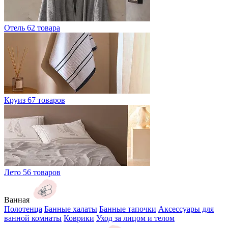
Отель
62 товара
Круиз
67 товаров
Лето
56 товаров
Ванная
Полотенца
Банные халаты
Банные тапочки
Аксессуары для
ванной комнаты
Коврики
Уход за лицом и телом