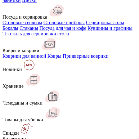
чайники
Щётки
Посуда и сервировка
Столовые сервизы
Столовые приборы
Сервировка стола
Бокалы
Стаканы
Посуда для чая и кофе
Кувшины и графины
Текстиль для сервировки стола
Ковры и коврики
Коврики для ванной
Ковры
Придверные коврики
Новинки
Хранение
Чемоданы и сумки
Товары для уборки
Скидки
Коллекции