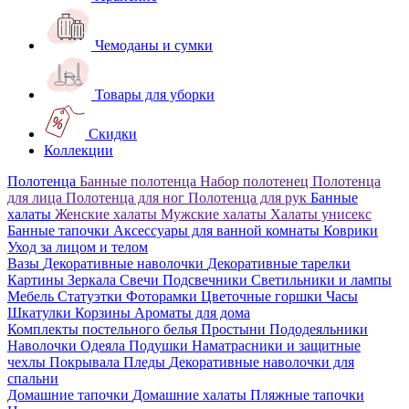
Чемоданы и сумки
Товары для уборки
Скидки
Коллекции
Полотенца
Банные полотенца
Набор полотенец
Полотенца
для лица
Полотенца для ног
Полотенца для рук
Банные
халаты
Женские халаты
Мужские халаты
Халаты унисекс
Банные тапочки
Аксессуары для ванной комнаты
Коврики
Уход за лицом и телом
Вазы
Декоративные наволочки
Декоративные тарелки
Картины
Зеркала
Свечи
Подсвечники
Светильники и лампы
Мебель
Статуэтки
Фоторамки
Цветочные горшки
Часы
Шкатулки
Корзины
Ароматы для дома
Комплекты постельного белья
Простыни
Пододеяльники
Наволочки
Одеяла
Подушки
Наматрасники и защитные
чехлы
Покрывала
Пледы
Декоративные наволочки для
спальни
Домашние тапочки
Домашние халаты
Пляжные тапочки