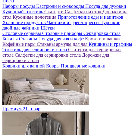
Носки
Наборы посуды
Кастрюли и сковороды
Посуда для духовки
Кухонный текстиль
Скатерти
Салфетки на стол
Дорожки на
стол
Кухонные полотенца
Приготовление еды и напитков
Хранение продуктов
Чайники и френч-прессы
Турецкие
двойные чайники
Щётки
Столовые сервизы
Столовые приборы
Сервировка стола
Бокалы
Стаканы
Посуда для чая и кофе
Кружки и чашки
Кофейные пары
Стаканы армуды для чая
Кувшины и графины
Текстиль для сервировки стола
Скатерти для сервировки
стола
Салфетки для сервировки стола
Дорожки для
сервировки стола
Коврики для ванной
Ковры
Придверные коврики
Премиум
21 товар