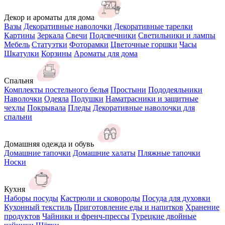
Декор и ароматы для дома
Вазы
Декоративные наволочки
Декоративные тарелки
Картины
Зеркала
Свечи
Подсвечники
Светильники и лампы
Мебель
Статуэтки
Фоторамки
Цветочные горшки
Часы
Шкатулки
Корзины
Ароматы для дома
Спальня
Комплекты постельного белья
Простыни
Пододеяльники
Наволочки
Одеяла
Подушки
Наматрасники и защитные
чехлы
Покрывала
Пледы
Декоративные наволочки для
спальни
Домашняя одежда и обувь
Домашние тапочки
Домашние халаты
Пляжные тапочки
Носки
Кухня
Наборы посуды
Кастрюли и сковороды
Посуда для духовки
Кухонный текстиль
Приготовление еды и напитков
Хранение
продуктов
Чайники и френч-прессы
Турецкие двойные