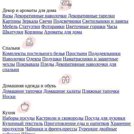
Декор и ароматы для дома
Вазы
Декоративные наволочки
Декоративные тарелки
Картины
Зеркала
Свечи
Подсвечники
Светильники и лампы
Мебель
Статуэтки
Фоторамки
Цветочные горшки
Часы
Шкатулки
Корзины
Ароматы для дома
Спальня
Комплекты постельного белья
Простыни
Пододеяльники
Наволочки
Одеяла
Подушки
Наматрасники и защитные
чехлы
Покрывала
Пледы
Декоративные наволочки для
спальни
Домашняя одежда и обувь
Домашние тапочки
Домашние халаты
Пляжные тапочки
Носки
Кухня
Наборы посуды
Кастрюли и сковороды
Посуда для духовки
Кухонный текстиль
Приготовление еды и напитков
Хранение
продуктов
Чайники и френч-прессы
Турецкие двойные