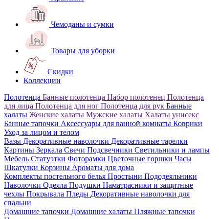
Чемоданы и сумки
Товары для уборки
Скидки
Коллекции
Полотенца
Банные полотенца
Набор полотенец
Полотенца
для лица
Полотенца для ног
Полотенца для рук
Банные
халаты
Женские халаты
Мужские халаты
Халаты унисекс
Банные тапочки
Аксессуары для ванной комнаты
Коврики
Уход за лицом и телом
Вазы
Декоративные наволочки
Декоративные тарелки
Картины
Зеркала
Свечи
Подсвечники
Светильники и лампы
Мебель
Статуэтки
Фоторамки
Цветочные горшки
Часы
Шкатулки
Корзины
Ароматы для дома
Комплекты постельного белья
Простыни
Пододеяльники
Наволочки
Одеяла
Подушки
Наматрасники и защитные
чехлы
Покрывала
Пледы
Декоративные наволочки для
спальни
Домашние тапочки
Домашние халаты
Пляжные тапочки