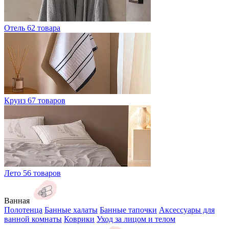
Отель
62 товара
Круиз
67 товаров
Лето
56 товаров
Ванная
Полотенца
Банные халаты
Банные тапочки
Аксессуары для
ванной комнаты
Коврики
Уход за лицом и телом