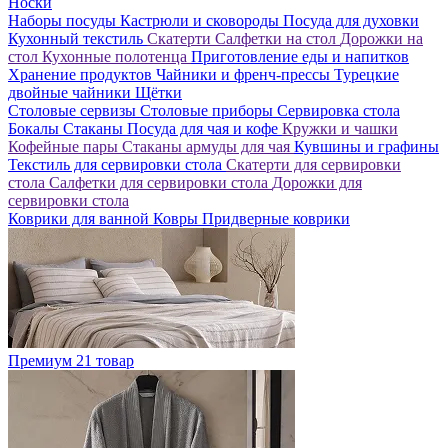
Носки
Наборы посуды
Кастрюли и сковороды
Посуда для духовки
Кухонный текстиль
Скатерти
Салфетки на стол
Дорожки на
стол
Кухонные полотенца
Приготовление еды и напитков
Хранение продуктов
Чайники и френч-прессы
Турецкие
двойные чайники
Щётки
Столовые сервизы
Столовые приборы
Сервировка стола
Бокалы
Стаканы
Посуда для чая и кофе
Кружки и чашки
Кофейные пары
Стаканы армуды для чая
Кувшины и графины
Текстиль для сервировки стола
Скатерти для сервировки
стола
Салфетки для сервировки стола
Дорожки для
сервировки стола
Коврики для ванной
Ковры
Придверные коврики
Премиум
21 товар