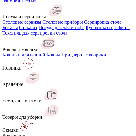
чайники
Щётки
Посуда и сервировка
Столовые сервизы
Столовые приборы
Сервировка стола
Бокалы
Стаканы
Посуда для чая и кофе
Кувшины и графины
Текстиль для сервировки стола
Ковры и коврики
Коврики для ванной
Ковры
Придверные коврики
Новинки
Хранение
Чемоданы и сумки
Товары для уборки
Скидки
Коллекции