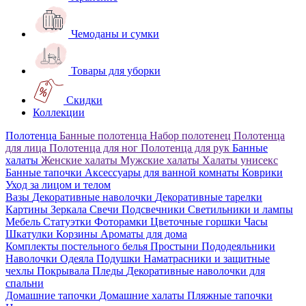
Чемоданы и сумки
Товары для уборки
Скидки
Коллекции
Полотенца
Банные полотенца
Набор полотенец
Полотенца
для лица
Полотенца для ног
Полотенца для рук
Банные
халаты
Женские халаты
Мужские халаты
Халаты унисекс
Банные тапочки
Аксессуары для ванной комнаты
Коврики
Уход за лицом и телом
Вазы
Декоративные наволочки
Декоративные тарелки
Картины
Зеркала
Свечи
Подсвечники
Светильники и лампы
Мебель
Статуэтки
Фоторамки
Цветочные горшки
Часы
Шкатулки
Корзины
Ароматы для дома
Комплекты постельного белья
Простыни
Пододеяльники
Наволочки
Одеяла
Подушки
Наматрасники и защитные
чехлы
Покрывала
Пледы
Декоративные наволочки для
спальни
Домашние тапочки
Домашние халаты
Пляжные тапочки