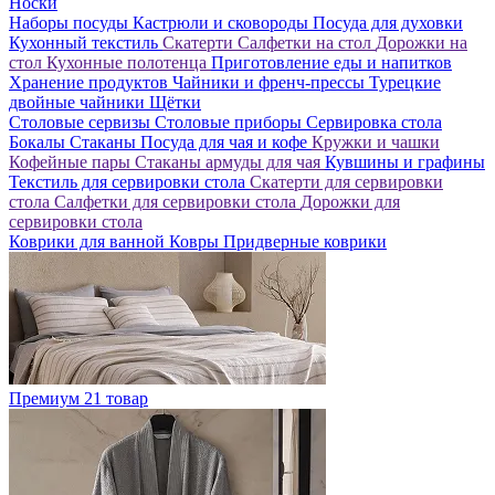
Носки
Наборы посуды
Кастрюли и сковороды
Посуда для духовки
Кухонный текстиль
Скатерти
Салфетки на стол
Дорожки на
стол
Кухонные полотенца
Приготовление еды и напитков
Хранение продуктов
Чайники и френч-прессы
Турецкие
двойные чайники
Щётки
Столовые сервизы
Столовые приборы
Сервировка стола
Бокалы
Стаканы
Посуда для чая и кофе
Кружки и чашки
Кофейные пары
Стаканы армуды для чая
Кувшины и графины
Текстиль для сервировки стола
Скатерти для сервировки
стола
Салфетки для сервировки стола
Дорожки для
сервировки стола
Коврики для ванной
Ковры
Придверные коврики
Премиум
21 товар