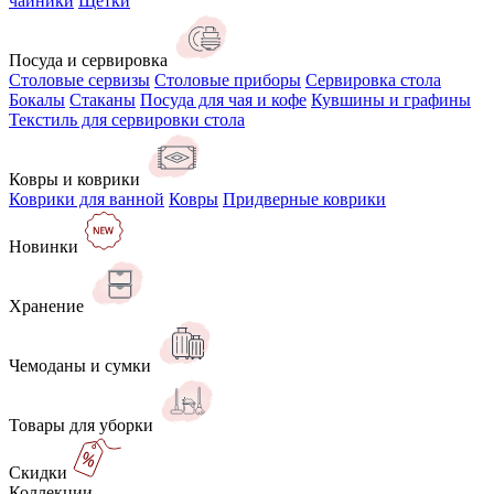
чайники
Щётки
Посуда и сервировка
Столовые сервизы
Столовые приборы
Сервировка стола
Бокалы
Стаканы
Посуда для чая и кофе
Кувшины и графины
Текстиль для сервировки стола
Ковры и коврики
Коврики для ванной
Ковры
Придверные коврики
Новинки
Хранение
Чемоданы и сумки
Товары для уборки
Скидки
Коллекции