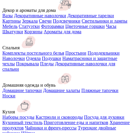
Декор и ароматы для дома
Вазы
Декоративные наволочки
Декоративные тарелки
Картины
Зеркала
Свечи
Подсвечники
Светильники и лампы
Мебель
Статуэтки
Фоторамки
Цветочные горшки
Часы
Шкатулки
Корзины
Ароматы для дома
Спальня
Комплекты постельного белья
Простыни
Пододеяльники
Наволочки
Одеяла
Подушки
Наматрасники и защитные
чехлы
Покрывала
Пледы
Декоративные наволочки для
спальни
Домашняя одежда и обувь
Домашние тапочки
Домашние халаты
Пляжные тапочки
Носки
Кухня
Наборы посуды
Кастрюли и сковороды
Посуда для духовки
Кухонный текстиль
Приготовление еды и напитков
Хранение
продуктов
Чайники и френч-прессы
Турецкие двойные