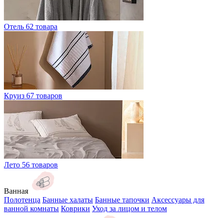
Отель
62 товара
Круиз
67 товаров
Лето
56 товаров
Ванная
Полотенца
Банные халаты
Банные тапочки
Аксессуары для
ванной комнаты
Коврики
Уход за лицом и телом