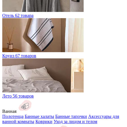
Отель
62 товара
Круиз
67 товаров
Лето
56 товаров
Ванная
Полотенца
Банные халаты
Банные тапочки
Аксессуары для
ванной комнаты
Коврики
Уход за лицом и телом