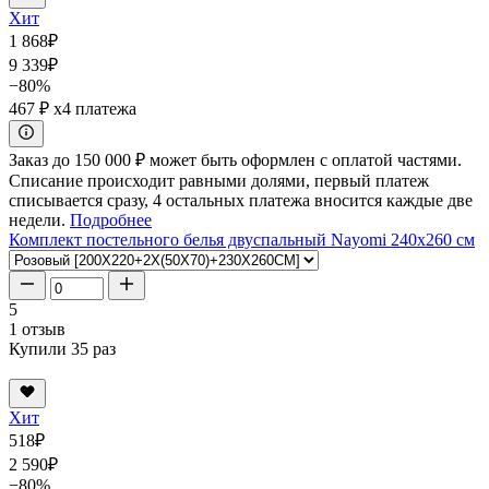
Хит
1 868
₽
9 339
₽
−80%
467 ₽
x4 платежа
Заказ до 150 000 ₽ может быть оформлен с оплатой частями.
Списание происходит равными долями, первый платеж
списывается сразу, 4 остальных платежа вносится каждые две
недели.
Подробнее
Комплект постельного белья двуспальный Nayomi 240x260 см
5
1 отзыв
Купили 35 раз
Хит
518
₽
2 590
₽
−80%