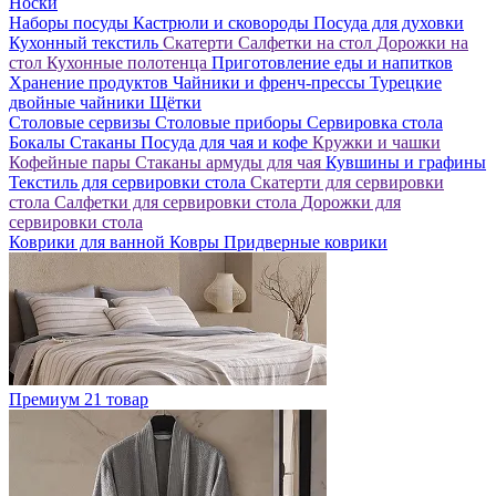
Носки
Наборы посуды
Кастрюли и сковороды
Посуда для духовки
Кухонный текстиль
Скатерти
Салфетки на стол
Дорожки на
стол
Кухонные полотенца
Приготовление еды и напитков
Хранение продуктов
Чайники и френч-прессы
Турецкие
двойные чайники
Щётки
Столовые сервизы
Столовые приборы
Сервировка стола
Бокалы
Стаканы
Посуда для чая и кофе
Кружки и чашки
Кофейные пары
Стаканы армуды для чая
Кувшины и графины
Текстиль для сервировки стола
Скатерти для сервировки
стола
Салфетки для сервировки стола
Дорожки для
сервировки стола
Коврики для ванной
Ковры
Придверные коврики
Премиум
21 товар