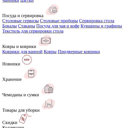
чайники
Щётки
Посуда и сервировка
Столовые сервизы
Столовые приборы
Сервировка стола
Бокалы
Стаканы
Посуда для чая и кофе
Кувшины и графины
Текстиль для сервировки стола
Ковры и коврики
Коврики для ванной
Ковры
Придверные коврики
Новинки
Хранение
Чемоданы и сумки
Товары для уборки
Скидки
Коллекции