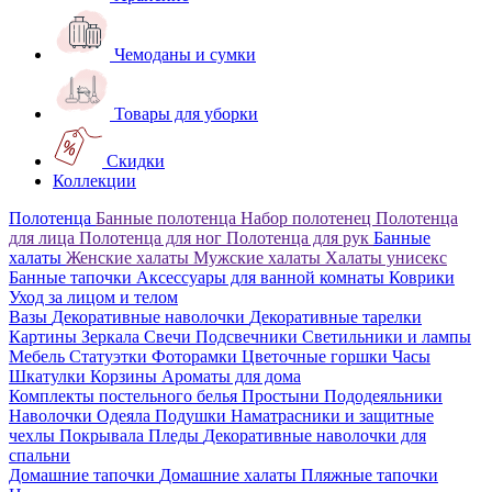
Чемоданы и сумки
Товары для уборки
Скидки
Коллекции
Полотенца
Банные полотенца
Набор полотенец
Полотенца
для лица
Полотенца для ног
Полотенца для рук
Банные
халаты
Женские халаты
Мужские халаты
Халаты унисекс
Банные тапочки
Аксессуары для ванной комнаты
Коврики
Уход за лицом и телом
Вазы
Декоративные наволочки
Декоративные тарелки
Картины
Зеркала
Свечи
Подсвечники
Светильники и лампы
Мебель
Статуэтки
Фоторамки
Цветочные горшки
Часы
Шкатулки
Корзины
Ароматы для дома
Комплекты постельного белья
Простыни
Пододеяльники
Наволочки
Одеяла
Подушки
Наматрасники и защитные
чехлы
Покрывала
Пледы
Декоративные наволочки для
спальни
Домашние тапочки
Домашние халаты
Пляжные тапочки