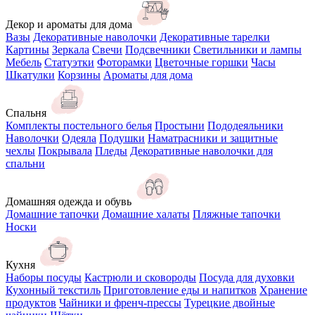
Декор и ароматы для дома
Вазы
Декоративные наволочки
Декоративные тарелки
Картины
Зеркала
Свечи
Подсвечники
Светильники и лампы
Мебель
Статуэтки
Фоторамки
Цветочные горшки
Часы
Шкатулки
Корзины
Ароматы для дома
Спальня
Комплекты постельного белья
Простыни
Пододеяльники
Наволочки
Одеяла
Подушки
Наматрасники и защитные
чехлы
Покрывала
Пледы
Декоративные наволочки для
спальни
Домашняя одежда и обувь
Домашние тапочки
Домашние халаты
Пляжные тапочки
Носки
Кухня
Наборы посуды
Кастрюли и сковороды
Посуда для духовки
Кухонный текстиль
Приготовление еды и напитков
Хранение
продуктов
Чайники и френч-прессы
Турецкие двойные