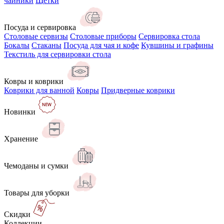
чайники
Щётки
Посуда и сервировка
Столовые сервизы
Столовые приборы
Сервировка стола
Бокалы
Стаканы
Посуда для чая и кофе
Кувшины и графины
Текстиль для сервировки стола
Ковры и коврики
Коврики для ванной
Ковры
Придверные коврики
Новинки
Хранение
Чемоданы и сумки
Товары для уборки
Скидки
Коллекции