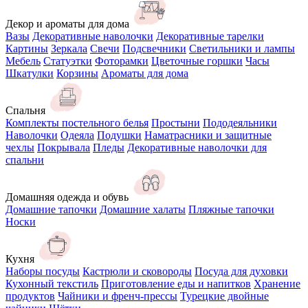
Декор и ароматы для дома
Вазы
Декоративные наволочки
Декоративные тарелки
Картины
Зеркала
Свечи
Подсвечники
Светильники и лампы
Мебель
Статуэтки
Фоторамки
Цветочные горшки
Часы
Шкатулки
Корзины
Ароматы для дома
Спальня
Комплекты постельного белья
Простыни
Пододеяльники
Наволочки
Одеяла
Подушки
Наматрасники и защитные
чехлы
Покрывала
Пледы
Декоративные наволочки для
спальни
Домашняя одежда и обувь
Домашние тапочки
Домашние халаты
Пляжные тапочки
Носки
Кухня
Наборы посуды
Кастрюли и сковороды
Посуда для духовки
Кухонный текстиль
Приготовление еды и напитков
Хранение
продуктов
Чайники и френч-прессы
Турецкие двойные