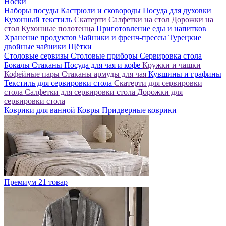
Носки
Наборы посуды
Кастрюли и сковороды
Посуда для духовки
Кухонный текстиль
Скатерти
Салфетки на стол
Дорожки на
стол
Кухонные полотенца
Приготовление еды и напитков
Хранение продуктов
Чайники и френч-прессы
Турецкие
двойные чайники
Щётки
Столовые сервизы
Столовые приборы
Сервировка стола
Бокалы
Стаканы
Посуда для чая и кофе
Кружки и чашки
Кофейные пары
Стаканы армуды для чая
Кувшины и графины
Текстиль для сервировки стола
Скатерти для сервировки
стола
Салфетки для сервировки стола
Дорожки для
сервировки стола
Коврики для ванной
Ковры
Придверные коврики
Премиум
21 товар