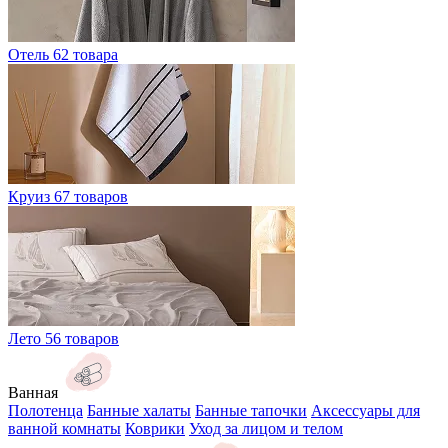
Отель
62 товара
Круиз
67 товаров
Лето
56 товаров
Ванная
Полотенца
Банные халаты
Банные тапочки
Аксессуары для
ванной комнаты
Коврики
Уход за лицом и телом