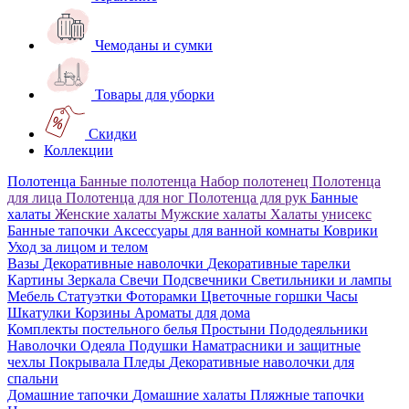
Чемоданы и сумки
Товары для уборки
Скидки
Коллекции
Полотенца
Банные полотенца
Набор полотенец
Полотенца
для лица
Полотенца для ног
Полотенца для рук
Банные
халаты
Женские халаты
Мужские халаты
Халаты унисекс
Банные тапочки
Аксессуары для ванной комнаты
Коврики
Уход за лицом и телом
Вазы
Декоративные наволочки
Декоративные тарелки
Картины
Зеркала
Свечи
Подсвечники
Светильники и лампы
Мебель
Статуэтки
Фоторамки
Цветочные горшки
Часы
Шкатулки
Корзины
Ароматы для дома
Комплекты постельного белья
Простыни
Пододеяльники
Наволочки
Одеяла
Подушки
Наматрасники и защитные
чехлы
Покрывала
Пледы
Декоративные наволочки для
спальни
Домашние тапочки
Домашние халаты
Пляжные тапочки