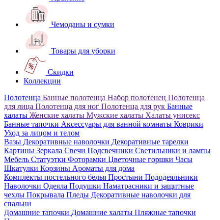
Чемоданы и сумки
Товары для уборки
Скидки
Коллекции
Полотенца
Банные полотенца
Набор полотенец
Полотенца
для лица
Полотенца для ног
Полотенца для рук
Банные
халаты
Женские халаты
Мужские халаты
Халаты унисекс
Банные тапочки
Аксессуары для ванной комнаты
Коврики
Уход за лицом и телом
Вазы
Декоративные наволочки
Декоративные тарелки
Картины
Зеркала
Свечи
Подсвечники
Светильники и лампы
Мебель
Статуэтки
Фоторамки
Цветочные горшки
Часы
Шкатулки
Корзины
Ароматы для дома
Комплекты постельного белья
Простыни
Пододеяльники
Наволочки
Одеяла
Подушки
Наматрасники и защитные
чехлы
Покрывала
Пледы
Декоративные наволочки для
спальни
Домашние тапочки
Домашние халаты
Пляжные тапочки