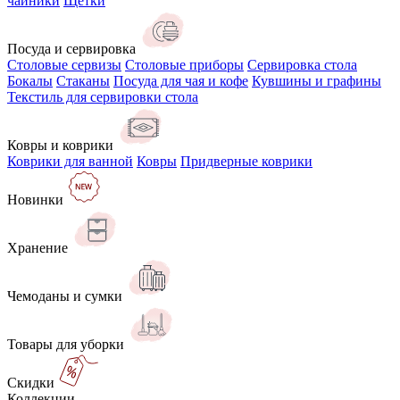
чайники
Щётки
Посуда и сервировка
Столовые сервизы
Столовые приборы
Сервировка стола
Бокалы
Стаканы
Посуда для чая и кофе
Кувшины и графины
Текстиль для сервировки стола
Ковры и коврики
Коврики для ванной
Ковры
Придверные коврики
Новинки
Хранение
Чемоданы и сумки
Товары для уборки
Скидки
Коллекции