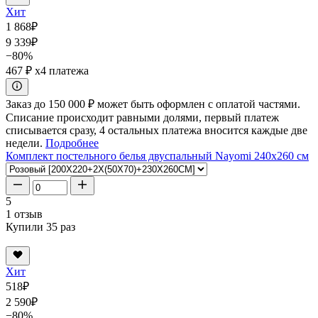
Хит
1 868
₽
9 339
₽
−80%
467 ₽
x4 платежа
Заказ до 150 000 ₽ может быть оформлен с оплатой частями.
Списание происходит равными долями, первый платеж
списывается сразу, 4 остальных платежа вносится каждые две
недели.
Подробнее
Комплект постельного белья двуспальный Nayomi 240x260 см
5
1 отзыв
Купили 35 раз
Хит
518
₽
2 590
₽
−80%