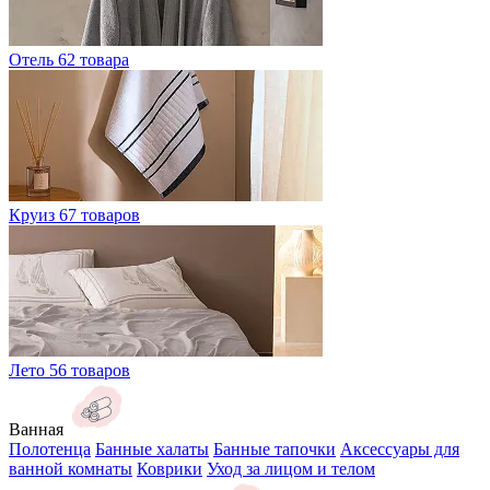
Отель
62 товара
Круиз
67 товаров
Лето
56 товаров
Ванная
Полотенца
Банные халаты
Банные тапочки
Аксессуары для
ванной комнаты
Коврики
Уход за лицом и телом