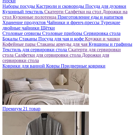
Носки
Наборы посуды
Кастрюли и сковороды
Посуда для духовки
Кухонный текстиль
Скатерти
Салфетки на стол
Дорожки на
стол
Кухонные полотенца
Приготовление еды и напитков
Хранение продуктов
Чайники и френч-прессы
Турецкие
двойные чайники
Щётки
Столовые сервизы
Столовые приборы
Сервировка стола
Бокалы
Стаканы
Посуда для чая и кофе
Кружки и чашки
Кофейные пары
Стаканы армуды для чая
Кувшины и графины
Текстиль для сервировки стола
Скатерти для сервировки
стола
Салфетки для сервировки стола
Дорожки для
сервировки стола
Коврики для ванной
Ковры
Придверные коврики
Премиум
21 товар