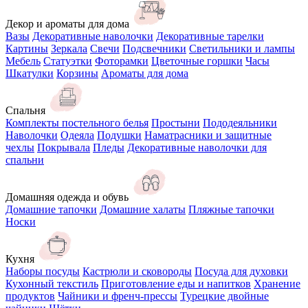
Декор и ароматы для дома
Вазы
Декоративные наволочки
Декоративные тарелки
Картины
Зеркала
Свечи
Подсвечники
Светильники и лампы
Мебель
Статуэтки
Фоторамки
Цветочные горшки
Часы
Шкатулки
Корзины
Ароматы для дома
Спальня
Комплекты постельного белья
Простыни
Пододеяльники
Наволочки
Одеяла
Подушки
Наматрасники и защитные
чехлы
Покрывала
Пледы
Декоративные наволочки для
спальни
Домашняя одежда и обувь
Домашние тапочки
Домашние халаты
Пляжные тапочки
Носки
Кухня
Наборы посуды
Кастрюли и сковороды
Посуда для духовки
Кухонный текстиль
Приготовление еды и напитков
Хранение
продуктов
Чайники и френч-прессы
Турецкие двойные