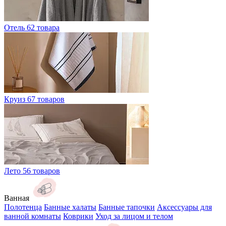
Отель
62 товара
Круиз
67 товаров
Лето
56 товаров
Ванная
Полотенца
Банные халаты
Банные тапочки
Аксессуары для
ванной комнаты
Коврики
Уход за лицом и телом