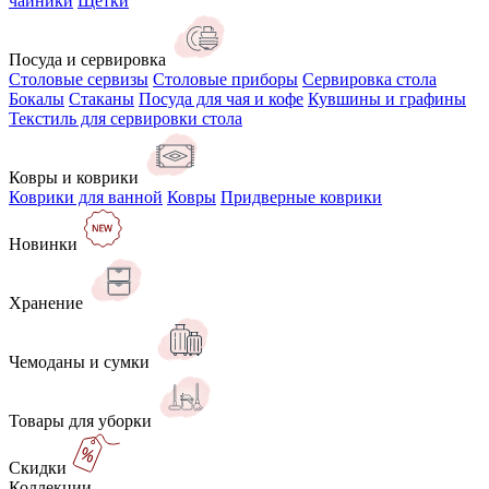
чайники
Щётки
Посуда и сервировка
Столовые сервизы
Столовые приборы
Сервировка стола
Бокалы
Стаканы
Посуда для чая и кофе
Кувшины и графины
Текстиль для сервировки стола
Ковры и коврики
Коврики для ванной
Ковры
Придверные коврики
Новинки
Хранение
Чемоданы и сумки
Товары для уборки
Скидки
Коллекции