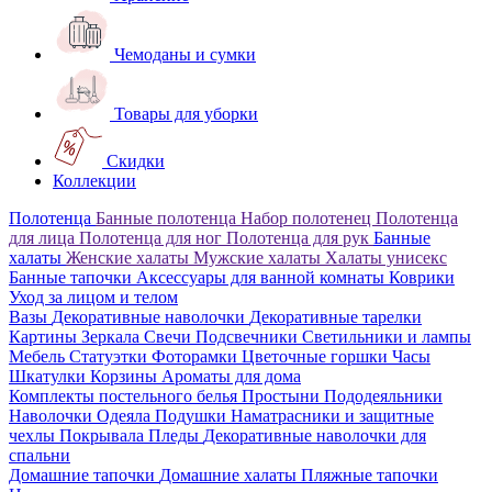
Чемоданы и сумки
Товары для уборки
Скидки
Коллекции
Полотенца
Банные полотенца
Набор полотенец
Полотенца
для лица
Полотенца для ног
Полотенца для рук
Банные
халаты
Женские халаты
Мужские халаты
Халаты унисекс
Банные тапочки
Аксессуары для ванной комнаты
Коврики
Уход за лицом и телом
Вазы
Декоративные наволочки
Декоративные тарелки
Картины
Зеркала
Свечи
Подсвечники
Светильники и лампы
Мебель
Статуэтки
Фоторамки
Цветочные горшки
Часы
Шкатулки
Корзины
Ароматы для дома
Комплекты постельного белья
Простыни
Пододеяльники
Наволочки
Одеяла
Подушки
Наматрасники и защитные
чехлы
Покрывала
Пледы
Декоративные наволочки для
спальни
Домашние тапочки
Домашние халаты
Пляжные тапочки