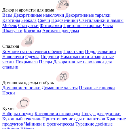
Декор и ароматы для дома
Вазы
Декоративные наволочки
Декоративные тарелки
Картины
Зеркала
Свечи
Подсвечники
Светильники и лампы
Мебель
Статуэтки
Фоторамки
Цветочные горшки
Часы
Шкатулки
Корзины
Ароматы для дома
Спальня
Комплекты постельного белья
Простыни
Пододеяльники
Наволочки
Одеяла
Подушки
Наматрасники и защитные
чехлы
Покрывала
Пледы
Декоративные наволочки для
спальни
Домашняя одежда и обувь
Домашние тапочки
Домашние халаты
Пляжные тапочки
Носки
Кухня
Наборы посуды
Кастрюли и сковороды
Посуда для духовки
Кухонный текстиль
Приготовление еды и напитков
Хранение
продуктов
Чайники и френч-прессы
Турецкие двойные