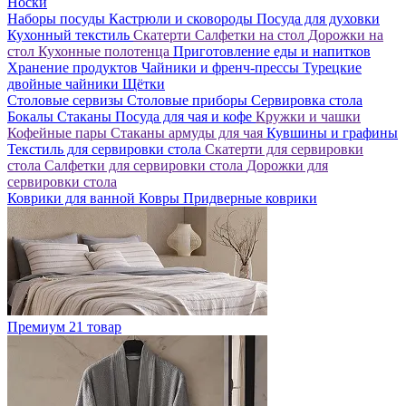
Носки
Наборы посуды
Кастрюли и сковороды
Посуда для духовки
Кухонный текстиль
Скатерти
Салфетки на стол
Дорожки на
стол
Кухонные полотенца
Приготовление еды и напитков
Хранение продуктов
Чайники и френч-прессы
Турецкие
двойные чайники
Щётки
Столовые сервизы
Столовые приборы
Сервировка стола
Бокалы
Стаканы
Посуда для чая и кофе
Кружки и чашки
Кофейные пары
Стаканы армуды для чая
Кувшины и графины
Текстиль для сервировки стола
Скатерти для сервировки
стола
Салфетки для сервировки стола
Дорожки для
сервировки стола
Коврики для ванной
Ковры
Придверные коврики
Премиум
21 товар