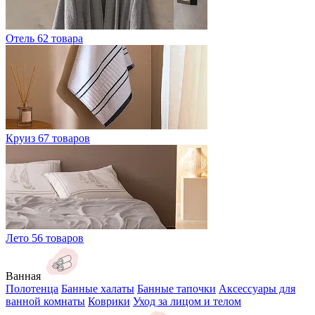
Отель
62 товара
Круиз
67 товаров
Лето
56 товаров
Ванная
Полотенца
Банные халаты
Банные тапочки
Аксессуары для
ванной комнаты
Коврики
Уход за лицом и телом