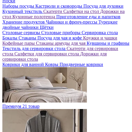
Носки
Наборы посуды
Кастрюли и сковороды
Посуда для духовки
Кухонный текстиль
Скатерти
Салфетки на стол
Дорожки на
стол
Кухонные полотенца
Приготовление еды и напитков
Хранение продуктов
Чайники и френч-прессы
Турецкие
двойные чайники
Щётки
Столовые сервизы
Столовые приборы
Сервировка стола
Бокалы
Стаканы
Посуда для чая и кофе
Кружки и чашки
Кофейные пары
Стаканы армуды для чая
Кувшины и графины
Текстиль для сервировки стола
Скатерти для сервировки
стола
Салфетки для сервировки стола
Дорожки для
сервировки стола
Коврики для ванной
Ковры
Придверные коврики
Премиум
21 товар