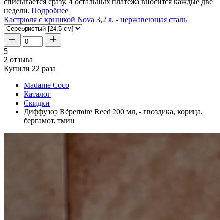
списывается сразу, 4 остальных платежа вносится каждые две
недели.
Подробнее
Кастрюля с крышкой Nova 3,2 л. - нержавеющая сталь
5
2 отзыва
Купили 22 раза
Madame Coco
Каталог
Скидки
Диффузор Répertoire Reed 200 мл, - гвоздика, корица,
бергамот, тмин