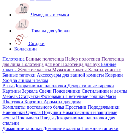
Чемоданы и сумки
Товары для уборки
Скидки
Коллекции
Полотенца
Банные полотенца
Набор полотенец
Полотенца
для лица
Полотенца для ног
Полотенца для рук
Банные
халаты
Женские халаты
Мужские халаты
Халаты унисекс
Банные тапочки
Аксессуары для ванной комнаты
Коврики
Уход за лицом и телом
Вазы
Декоративные наволочки
Декоративные тарелки
Картины
Зеркала
Свечи
Подсвечники
Светильники и лампы
Мебель
Статуэтки
Фоторамки
Цветочные горшки
Часы
Шкатулки
Корзины
Ароматы для дома
Комплекты постельного белья
Простыни
Пододеяльники
Наволочки
Одеяла
Подушки
Наматрасники и защитные
чехлы
Покрывала
Пледы
Декоративные наволочки для
спальни
Домашние тапочки
Домашние халаты
Пляжные тапочки