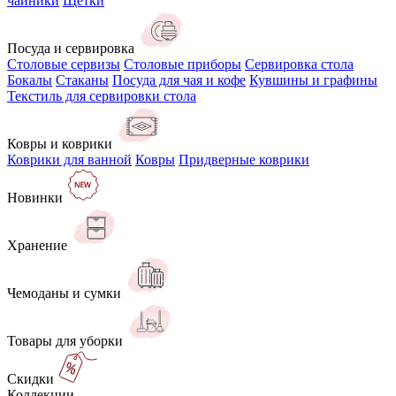
чайники
Щётки
Посуда и сервировка
Столовые сервизы
Столовые приборы
Сервировка стола
Бокалы
Стаканы
Посуда для чая и кофе
Кувшины и графины
Текстиль для сервировки стола
Ковры и коврики
Коврики для ванной
Ковры
Придверные коврики
Новинки
Хранение
Чемоданы и сумки
Товары для уборки
Скидки
Коллекции