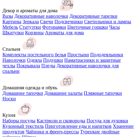
Декор и ароматы для дома
Вазы
Декоративные наволочки
Декоративные тарелки
Картины
Зеркала
Свечи
Подсвечники
Светильники и лампы
Мебель
Статуэтки
Фоторамки
Цветочные горшки
Часы
Шкатулки
Корзины
Ароматы для дома
Спальня
Комплекты постельного белья
Простыни
Пододеяльники
Наволочки
Одеяла
Подушки
Наматрасники и защитные
чехлы
Покрывала
Пледы
Декоративные наволочки для
спальни
Домашняя одежда и обувь
Домашние тапочки
Домашние халаты
Пляжные тапочки
Носки
Кухня
Наборы посуды
Кастрюли и сковороды
Посуда для духовки
Кухонный текстиль
Приготовление еды и напитков
Хранение
продуктов
Чайники и френч-прессы
Турецкие двойные