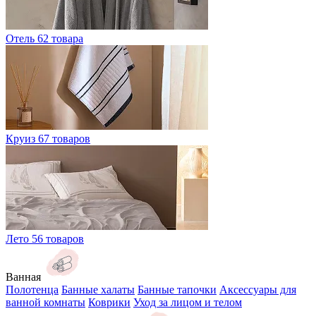
Отель
62 товара
Круиз
67 товаров
Лето
56 товаров
Ванная
Полотенца
Банные халаты
Банные тапочки
Аксессуары для
ванной комнаты
Коврики
Уход за лицом и телом