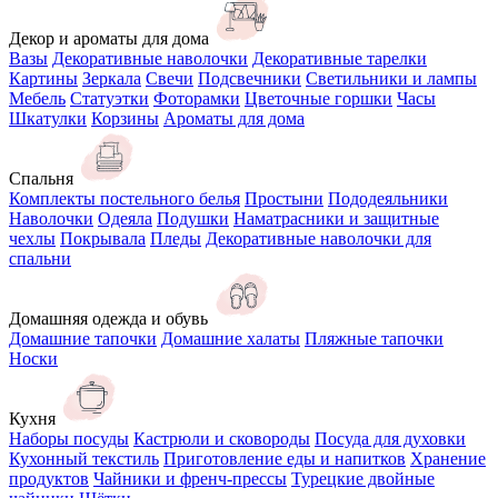
Декор и ароматы для дома
Вазы
Декоративные наволочки
Декоративные тарелки
Картины
Зеркала
Свечи
Подсвечники
Светильники и лампы
Мебель
Статуэтки
Фоторамки
Цветочные горшки
Часы
Шкатулки
Корзины
Ароматы для дома
Спальня
Комплекты постельного белья
Простыни
Пододеяльники
Наволочки
Одеяла
Подушки
Наматрасники и защитные
чехлы
Покрывала
Пледы
Декоративные наволочки для
спальни
Домашняя одежда и обувь
Домашние тапочки
Домашние халаты
Пляжные тапочки
Носки
Кухня
Наборы посуды
Кастрюли и сковороды
Посуда для духовки
Кухонный текстиль
Приготовление еды и напитков
Хранение
продуктов
Чайники и френч-прессы
Турецкие двойные