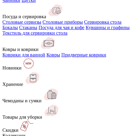
чайники
Щётки
Посуда и сервировка
Столовые сервизы
Столовые приборы
Сервировка стола
Бокалы
Стаканы
Посуда для чая и кофе
Кувшины и графины
Текстиль для сервировки стола
Ковры и коврики
Коврики для ванной
Ковры
Придверные коврики
Новинки
Хранение
Чемоданы и сумки
Товары для уборки
Скидки
Коллекции