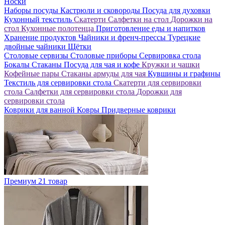
Носки
Наборы посуды
Кастрюли и сковороды
Посуда для духовки
Кухонный текстиль
Скатерти
Салфетки на стол
Дорожки на
стол
Кухонные полотенца
Приготовление еды и напитков
Хранение продуктов
Чайники и френч-прессы
Турецкие
двойные чайники
Щётки
Столовые сервизы
Столовые приборы
Сервировка стола
Бокалы
Стаканы
Посуда для чая и кофе
Кружки и чашки
Кофейные пары
Стаканы армуды для чая
Кувшины и графины
Текстиль для сервировки стола
Скатерти для сервировки
стола
Салфетки для сервировки стола
Дорожки для
сервировки стола
Коврики для ванной
Ковры
Придверные коврики
Премиум
21 товар