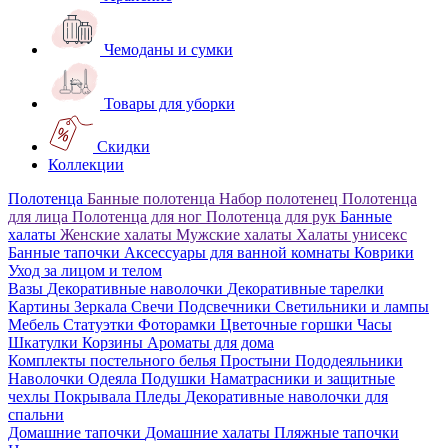
Чемоданы и сумки
Товары для уборки
Скидки
Коллекции
Полотенца
Банные полотенца
Набор полотенец
Полотенца
для лица
Полотенца для ног
Полотенца для рук
Банные
халаты
Женские халаты
Мужские халаты
Халаты унисекс
Банные тапочки
Аксессуары для ванной комнаты
Коврики
Уход за лицом и телом
Вазы
Декоративные наволочки
Декоративные тарелки
Картины
Зеркала
Свечи
Подсвечники
Светильники и лампы
Мебель
Статуэтки
Фоторамки
Цветочные горшки
Часы
Шкатулки
Корзины
Ароматы для дома
Комплекты постельного белья
Простыни
Пододеяльники
Наволочки
Одеяла
Подушки
Наматрасники и защитные
чехлы
Покрывала
Пледы
Декоративные наволочки для
спальни
Домашние тапочки
Домашние халаты
Пляжные тапочки