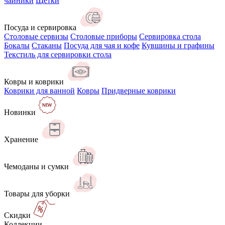
чайники
Щётки
Посуда и сервировка
Столовые сервизы
Столовые приборы
Сервировка стола
Бокалы
Стаканы
Посуда для чая и кофе
Кувшины и графины
Текстиль для сервировки стола
Ковры и коврики
Коврики для ванной
Ковры
Придверные коврики
Новинки
Хранение
Чемоданы и сумки
Товары для уборки
Скидки
Коллекции