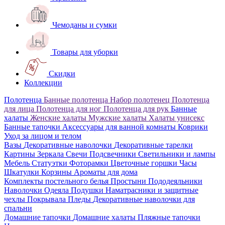
Чемоданы и сумки
Товары для уборки
Скидки
Коллекции
Полотенца
Банные полотенца
Набор полотенец
Полотенца
для лица
Полотенца для ног
Полотенца для рук
Банные
халаты
Женские халаты
Мужские халаты
Халаты унисекс
Банные тапочки
Аксессуары для ванной комнаты
Коврики
Уход за лицом и телом
Вазы
Декоративные наволочки
Декоративные тарелки
Картины
Зеркала
Свечи
Подсвечники
Светильники и лампы
Мебель
Статуэтки
Фоторамки
Цветочные горшки
Часы
Шкатулки
Корзины
Ароматы для дома
Комплекты постельного белья
Простыни
Пододеяльники
Наволочки
Одеяла
Подушки
Наматрасники и защитные
чехлы
Покрывала
Пледы
Декоративные наволочки для
спальни
Домашние тапочки
Домашние халаты
Пляжные тапочки