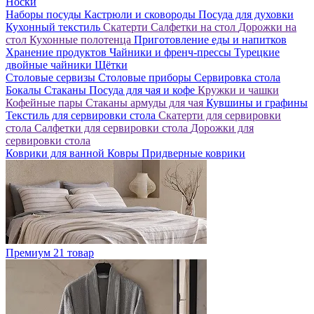
Носки
Наборы посуды
Кастрюли и сковороды
Посуда для духовки
Кухонный текстиль
Скатерти
Салфетки на стол
Дорожки на
стол
Кухонные полотенца
Приготовление еды и напитков
Хранение продуктов
Чайники и френч-прессы
Турецкие
двойные чайники
Щётки
Столовые сервизы
Столовые приборы
Сервировка стола
Бокалы
Стаканы
Посуда для чая и кофе
Кружки и чашки
Кофейные пары
Стаканы армуды для чая
Кувшины и графины
Текстиль для сервировки стола
Скатерти для сервировки
стола
Салфетки для сервировки стола
Дорожки для
сервировки стола
Коврики для ванной
Ковры
Придверные коврики
Премиум
21 товар