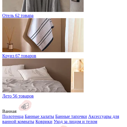
Отель
62 товара
Круиз
67 товаров
Лето
56 товаров
Ванная
Полотенца
Банные халаты
Банные тапочки
Аксессуары для
ванной комнаты
Коврики
Уход за лицом и телом