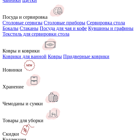
чайники
Щётки
Посуда и сервировка
Столовые сервизы
Столовые приборы
Сервировка стола
Бокалы
Стаканы
Посуда для чая и кофе
Кувшины и графины
Текстиль для сервировки стола
Ковры и коврики
Коврики для ванной
Ковры
Придверные коврики
Новинки
Хранение
Чемоданы и сумки
Товары для уборки
Скидки
Коллекции