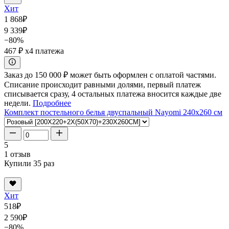
Хит
1 868
₽
9 339
₽
−80%
467 ₽
x4 платежа
Заказ до 150 000 ₽ может быть оформлен с оплатой частями.
Списание происходит равными долями, первый платеж
списывается сразу, 4 остальных платежа вносится каждые две
недели.
Подробнее
Комплект постельного белья двуспальный Nayomi 240x260 см
5
1 отзыв
Купили 35 раз
Хит
518
₽
2 590
₽
−80%