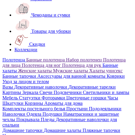
Чемоданы и сумки
Товары для уборки
Скидки
Коллекции
Полотенца
Банные полотенца
Набор полотенец
Полотенца
для лица
Полотенца для ног
Полотенца для рук
Банные
халаты
Женские халаты
Мужские халаты
Халаты унисекс
Банные тапочки
Аксессуары для ванной комнаты
Коврики
Уход за лицом и телом
Вазы
Декоративные наволочки
Декоративные тарелки
Картины
Зеркала
Свечи
Подсвечники
Светильники и лампы
Мебель
Статуэтки
Фоторамки
Цветочные горшки
Часы
Шкатулки
Корзины
Ароматы для дома
Комплекты постельного белья
Простыни
Пододеяльники
Наволочки
Одеяла
Подушки
Наматрасники и защитные
чехлы
Покрывала
Пледы
Декоративные наволочки для
спальни
Домашние тапочки
Домашние халаты
Пляжные тапочки