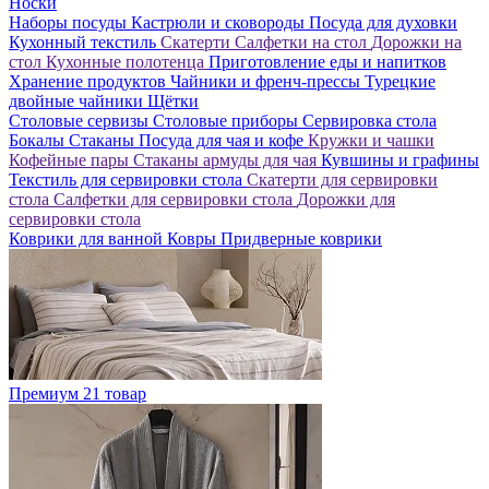
Носки
Наборы посуды
Кастрюли и сковороды
Посуда для духовки
Кухонный текстиль
Скатерти
Салфетки на стол
Дорожки на
стол
Кухонные полотенца
Приготовление еды и напитков
Хранение продуктов
Чайники и френч-прессы
Турецкие
двойные чайники
Щётки
Столовые сервизы
Столовые приборы
Сервировка стола
Бокалы
Стаканы
Посуда для чая и кофе
Кружки и чашки
Кофейные пары
Стаканы армуды для чая
Кувшины и графины
Текстиль для сервировки стола
Скатерти для сервировки
стола
Салфетки для сервировки стола
Дорожки для
сервировки стола
Коврики для ванной
Ковры
Придверные коврики
Премиум
21 товар