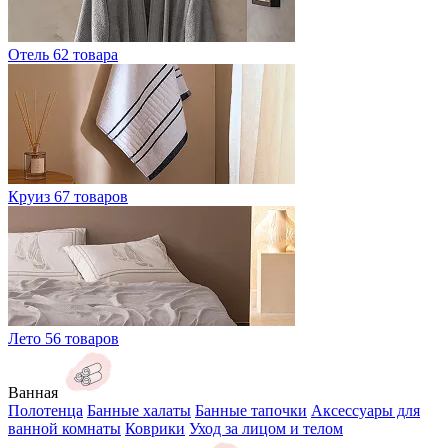
Отель
62 товара
Круиз
67 товаров
Лето
56 товаров
Ванная
Полотенца
Банные халаты
Банные тапочки
Аксессуары для
ванной комнаты
Коврики
Уход за лицом и телом