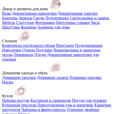
Декор и ароматы для дома
Вазы
Декоративные наволочки
Декоративные тарелки
Картины
Зеркала
Свечи
Подсвечники
Светильники и лампы
Мебель
Статуэтки
Фоторамки
Цветочные горшки
Часы
Шкатулки
Корзины
Ароматы для дома
Спальня
Комплекты постельного белья
Простыни
Пододеяльники
Наволочки
Одеяла
Подушки
Наматрасники и защитные
чехлы
Покрывала
Пледы
Декоративные наволочки для
спальни
Домашняя одежда и обувь
Домашние тапочки
Домашние халаты
Пляжные тапочки
Носки
Кухня
Наборы посуды
Кастрюли и сковороды
Посуда для духовки
Кухонный текстиль
Приготовление еды и напитков
Хранение
продуктов
Чайники и френч-прессы
Турецкие двойные