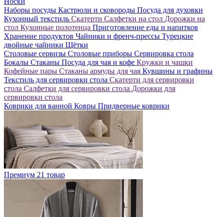
Носки
Наборы посуды
Кастрюли и сковороды
Посуда для духовки
Кухонный текстиль
Скатерти
Салфетки на стол
Дорожки на
стол
Кухонные полотенца
Приготовление еды и напитков
Хранение продуктов
Чайники и френч-прессы
Турецкие
двойные чайники
Щётки
Столовые сервизы
Столовые приборы
Сервировка стола
Бокалы
Стаканы
Посуда для чая и кофе
Кружки и чашки
Кофейные пары
Стаканы армуды для чая
Кувшины и графины
Текстиль для сервировки стола
Скатерти для сервировки
стола
Салфетки для сервировки стола
Дорожки для
сервировки стола
Коврики для ванной
Ковры
Придверные коврики
Премиум
21 товар