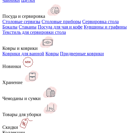
чайники
Щётки
Посуда и сервировка
Столовые сервизы
Столовые приборы
Сервировка стола
Бокалы
Стаканы
Посуда для чая и кофе
Кувшины и графины
Текстиль для сервировки стола
Ковры и коврики
Коврики для ванной
Ковры
Придверные коврики
Новинки
Хранение
Чемоданы и сумки
Товары для уборки
Скидки
Коллекции