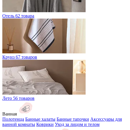
Отель
62 товара
Круиз
67 товаров
Лето
56 товаров
Ванная
Полотенца
Банные халаты
Банные тапочки
Аксессуары для
ванной комнаты
Коврики
Уход за лицом и телом