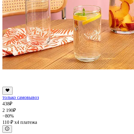
только самовывоз
438
₽
2 190
₽
−80%
110 ₽
x4 платежа