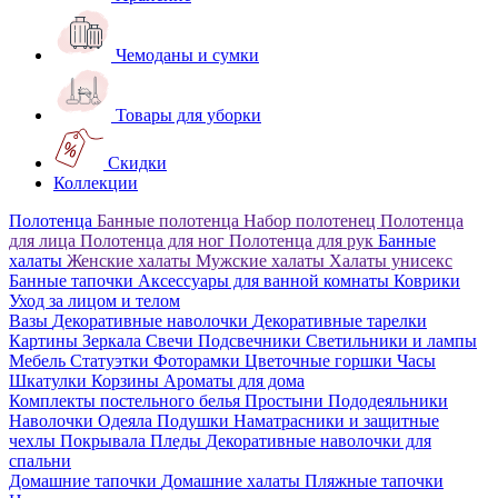
Чемоданы и сумки
Товары для уборки
Скидки
Коллекции
Полотенца
Банные полотенца
Набор полотенец
Полотенца
для лица
Полотенца для ног
Полотенца для рук
Банные
халаты
Женские халаты
Мужские халаты
Халаты унисекс
Банные тапочки
Аксессуары для ванной комнаты
Коврики
Уход за лицом и телом
Вазы
Декоративные наволочки
Декоративные тарелки
Картины
Зеркала
Свечи
Подсвечники
Светильники и лампы
Мебель
Статуэтки
Фоторамки
Цветочные горшки
Часы
Шкатулки
Корзины
Ароматы для дома
Комплекты постельного белья
Простыни
Пододеяльники
Наволочки
Одеяла
Подушки
Наматрасники и защитные
чехлы
Покрывала
Пледы
Декоративные наволочки для
спальни
Домашние тапочки
Домашние халаты
Пляжные тапочки