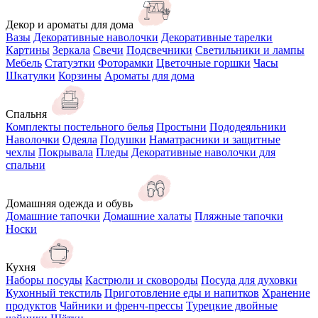
Декор и ароматы для дома
Вазы
Декоративные наволочки
Декоративные тарелки
Картины
Зеркала
Свечи
Подсвечники
Светильники и лампы
Мебель
Статуэтки
Фоторамки
Цветочные горшки
Часы
Шкатулки
Корзины
Ароматы для дома
Спальня
Комплекты постельного белья
Простыни
Пододеяльники
Наволочки
Одеяла
Подушки
Наматрасники и защитные
чехлы
Покрывала
Пледы
Декоративные наволочки для
спальни
Домашняя одежда и обувь
Домашние тапочки
Домашние халаты
Пляжные тапочки
Носки
Кухня
Наборы посуды
Кастрюли и сковороды
Посуда для духовки
Кухонный текстиль
Приготовление еды и напитков
Хранение
продуктов
Чайники и френч-прессы
Турецкие двойные