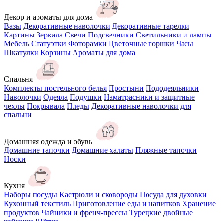
Декор и ароматы для дома
Вазы
Декоративные наволочки
Декоративные тарелки
Картины
Зеркала
Свечи
Подсвечники
Светильники и лампы
Мебель
Статуэтки
Фоторамки
Цветочные горшки
Часы
Шкатулки
Корзины
Ароматы для дома
Спальня
Комплекты постельного белья
Простыни
Пододеяльники
Наволочки
Одеяла
Подушки
Наматрасники и защитные
чехлы
Покрывала
Пледы
Декоративные наволочки для
спальни
Домашняя одежда и обувь
Домашние тапочки
Домашние халаты
Пляжные тапочки
Носки
Кухня
Наборы посуды
Кастрюли и сковороды
Посуда для духовки
Кухонный текстиль
Приготовление еды и напитков
Хранение
продуктов
Чайники и френч-прессы
Турецкие двойные