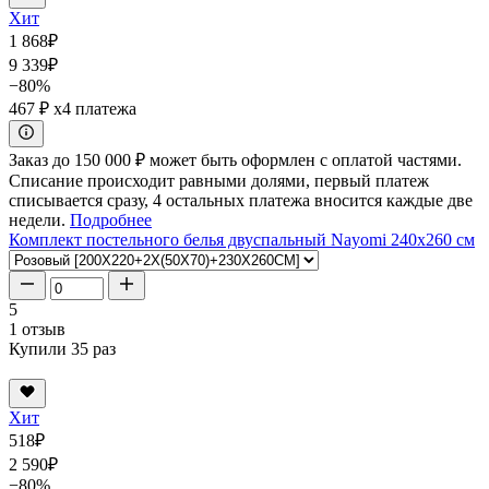
Хит
1 868
₽
9 339
₽
−80%
467 ₽
x4 платежа
Заказ до 150 000 ₽ может быть оформлен с оплатой частями.
Списание происходит равными долями, первый платеж
списывается сразу, 4 остальных платежа вносится каждые две
недели.
Подробнее
Комплект постельного белья двуспальный Nayomi 240x260 см
5
1 отзыв
Купили 35 раз
Хит
518
₽
2 590
₽
−80%