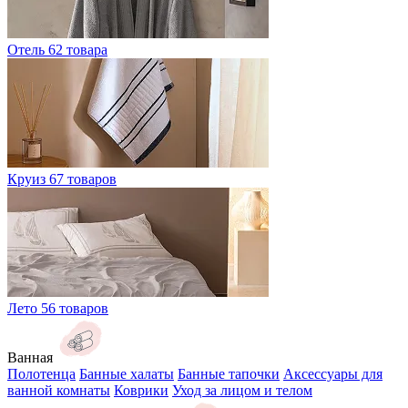
Отель
62 товара
Круиз
67 товаров
Лето
56 товаров
Ванная
Полотенца
Банные халаты
Банные тапочки
Аксессуары для
ванной комнаты
Коврики
Уход за лицом и телом