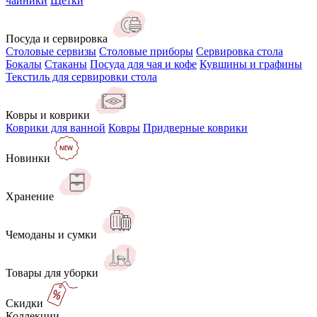
чайники
Щётки
Посуда и сервировка
Столовые сервизы
Столовые приборы
Сервировка стола
Бокалы
Стаканы
Посуда для чая и кофе
Кувшины и графины
Текстиль для сервировки стола
Ковры и коврики
Коврики для ванной
Ковры
Придверные коврики
Новинки
Хранение
Чемоданы и сумки
Товары для уборки
Скидки
Коллекции