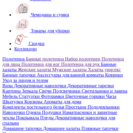
Чемоданы и сумки
Товары для уборки
Скидки
Коллекции
Полотенца
Банные полотенца
Набор полотенец
Полотенца
для лица
Полотенца для ног
Полотенца для рук
Банные
халаты
Женские халаты
Мужские халаты
Халаты унисекс
Банные тапочки
Аксессуары для ванной комнаты
Коврики
Уход за лицом и телом
Вазы
Декоративные наволочки
Декоративные тарелки
Картины
Зеркала
Свечи
Подсвечники
Светильники и лампы
Мебель
Статуэтки
Фоторамки
Цветочные горшки
Часы
Шкатулки
Корзины
Ароматы для дома
Комплекты постельного белья
Простыни
Пододеяльники
Наволочки
Одеяла
Подушки
Наматрасники и защитные
чехлы
Покрывала
Пледы
Декоративные наволочки для
спальни
Домашние тапочки
Домашние халаты
Пляжные тапочки