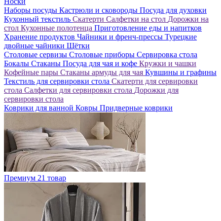
Носки
Наборы посуды
Кастрюли и сковороды
Посуда для духовки
Кухонный текстиль
Скатерти
Салфетки на стол
Дорожки на
стол
Кухонные полотенца
Приготовление еды и напитков
Хранение продуктов
Чайники и френч-прессы
Турецкие
двойные чайники
Щётки
Столовые сервизы
Столовые приборы
Сервировка стола
Бокалы
Стаканы
Посуда для чая и кофе
Кружки и чашки
Кофейные пары
Стаканы армуды для чая
Кувшины и графины
Текстиль для сервировки стола
Скатерти для сервировки
стола
Салфетки для сервировки стола
Дорожки для
сервировки стола
Коврики для ванной
Ковры
Придверные коврики
Премиум
21 товар