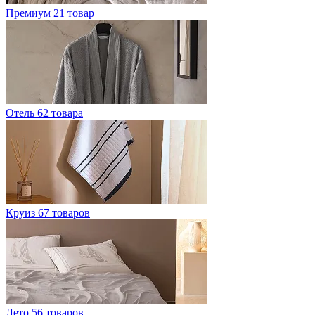
Премиум
21 товар
Отель
62 товара
Круиз
67 товаров
Лето
56 товаров