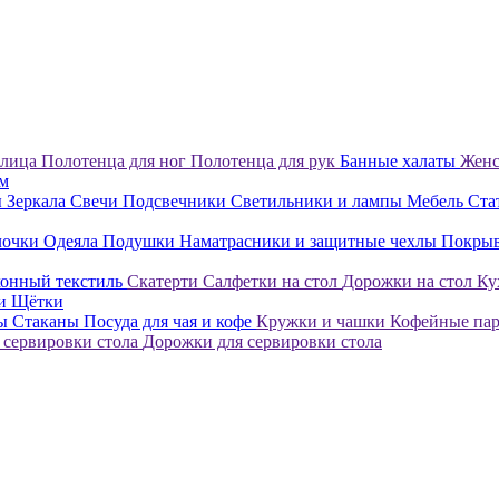
 лица
Полотенца для ног
Полотенца для рук
Банные халаты
Женс
ом
ы
Зеркала
Свечи
Подсвечники
Светильники и лампы
Мебель
Ста
лочки
Одеяла
Подушки
Наматрасники и защитные чехлы
Покры
онный текстиль
Скатерти
Салфетки на стол
Дорожки на стол
Ку
ки
Щётки
лы
Стаканы
Посуда для чая и кофе
Кружки и чашки
Кофейные па
 сервировки стола
Дорожки для сервировки стола