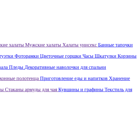
кие халаты
Мужские халаты
Халаты унисекс
Банные тапочки
туэтки
Фоторамки
Цветочные горшки
Часы
Шкатулки
Корзины
вала
Пледы
Декоративные наволочки для спальни
хонные полотенца
Приготовление еды и напитков
Хранение
ры
Стаканы армуды для чая
Кувшины и графины
Текстиль для