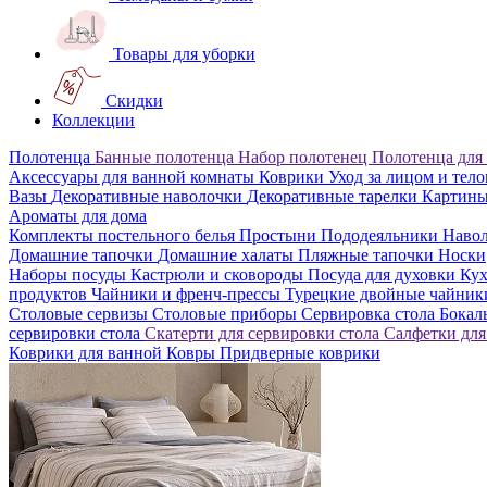
Товары для уборки
Скидки
Коллекции
Полотенца
Банные полотенца
Набор полотенец
Полотенца для
Аксессуары для ванной комнаты
Коврики
Уход за лицом и тел
Вазы
Декоративные наволочки
Декоративные тарелки
Картин
Ароматы для дома
Комплекты постельного белья
Простыни
Пододеяльники
Наво
Домашние тапочки
Домашние халаты
Пляжные тапочки
Носки
Наборы посуды
Кастрюли и сковороды
Посуда для духовки
Кух
продуктов
Чайники и френч-прессы
Турецкие двойные чайни
Столовые сервизы
Столовые приборы
Сервировка стола
Бока
сервировки стола
Скатерти для сервировки стола
Салфетки для
Коврики для ванной
Ковры
Придверные коврики